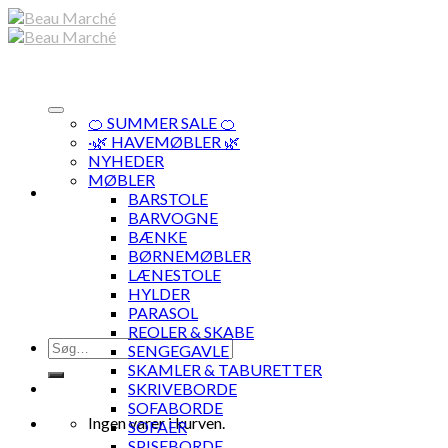
Skip
to
content
🍊 SUMMER SALE 🍊
·🌿 HAVEMØBLER 🌿
NYHEDER
MØBLER
BARSTOLE
BARVOGNE
BÆNKE
BØRNEMØBLER
LÆNESTOLE
HYLDER
PARASOL
REOLER & SKABE
Søg
SENGEGAVLE
efter:
SKAMLER & TABURETTER
SKRIVEBORDE
SOFABORDE
Ingen varer i kurven.
SOFAER
SPISEBORDE