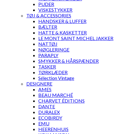
PUDER
VISKESTYKKER
TØJ & ACCESSORIES
HANDSKER & LUFFER
BÆLTER
HATTE & KASKETTER
LE MONT SAINT MICHEL JAKKER
NATTØJ
NØGLERINGE
PARAPLY
SMYKKER & HÅRSPÆNDER
TASKER
TØRKLÆDER
Sélection Vintage
DESIGNERE
AMES
BEAU MARCHÉ
CHARVET ÉDITIONS
DANTE
DURALEX
ECOBIRDY
EMU
HEERENHUIS