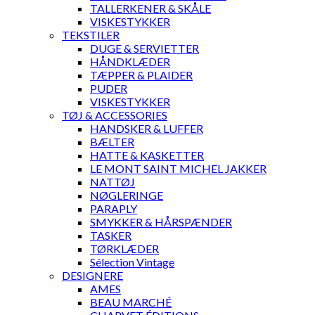
TALLERKENER & SKÅLE
VISKESTYKKER
TEKSTILER
DUGE & SERVIETTER
HÅNDKLÆDER
TÆPPER & PLAIDER
PUDER
VISKESTYKKER
TØJ & ACCESSORIES
HANDSKER & LUFFER
BÆLTER
HATTE & KASKETTER
LE MONT SAINT MICHEL JAKKER
NATTØJ
NØGLERINGE
PARAPLY
SMYKKER & HÅRSPÆNDER
TASKER
TØRKLÆDER
Sélection Vintage
DESIGNERE
AMES
BEAU MARCHÉ