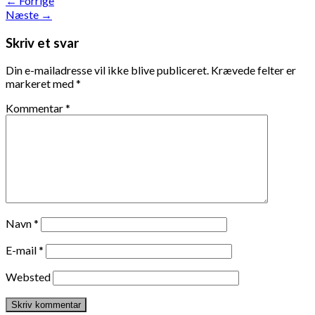
←
Forrige
Næste
→
Skriv et svar
Din e-mailadresse vil ikke blive publiceret.
Krævede felter er
markeret med
*
Kommentar
*
Navn
*
E-mail
*
Websted