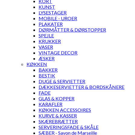
KORT
KUNST
LYSESTAGER
MOBILE - UROER
PLAKATER
DØRMÅTTER & DØRSTOPPER
SPEJLE
KRUKKER
VASER
VINTAGE DECOR
ÆSKER
KØKKEN
BAKKER
BESTIK
DUGE & SERVIETTER
DÆKKESERVIETTER & BORDSKÅNERE
FADE
GLAS & KOPPER
KARAFLER
KØKKEN ACCESSOIRES
KURVE & KASSER
SKÆREBRÆTTER
SERVERINGSFADE & SKÅLE
SÆBER - Savon de Marseille