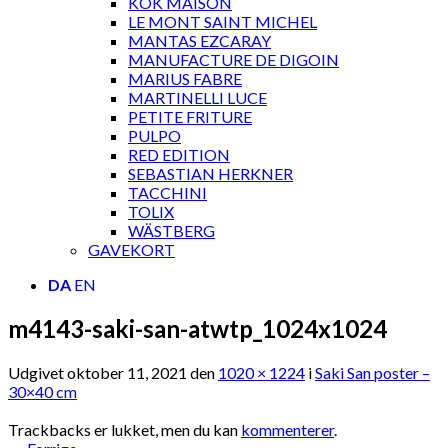
KOK MAISON
LE MONT SAINT MICHEL
MANTAS EZCARAY
MANUFACTURE DE DIGOIN
MARIUS FABRE
MARTINELLI LUCE
PETITE FRITURE
PULPO
RED EDITION
SEBASTIAN HERKNER
TACCHINI
TOLIX
WÄSTBERG
GAVEKORT
DA
EN
m4143-saki-san-atwtp_1024x1024
Udgivet
oktober 11, 2021
den
1020 × 1224
i
Saki San poster –
30×40 cm
Trackbacks er lukket, men du kan
kommenterer
.