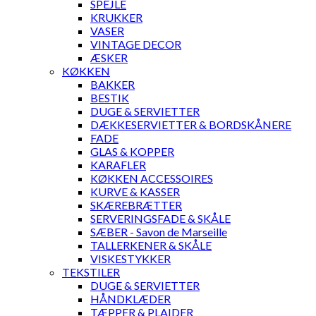
SPEJLE
KRUKKER
VASER
VINTAGE DECOR
ÆSKER
KØKKEN
BAKKER
BESTIK
DUGE & SERVIETTER
DÆKKESERVIETTER & BORDSKÅNERE
FADE
GLAS & KOPPER
KARAFLER
KØKKEN ACCESSOIRES
KURVE & KASSER
SKÆREBRÆTTER
SERVERINGSFADE & SKÅLE
SÆBER - Savon de Marseille
TALLERKENER & SKÅLE
VISKESTYKKER
TEKSTILER
DUGE & SERVIETTER
HÅNDKLÆDER
TÆPPER & PLAIDER