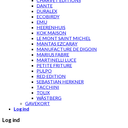
CHARVET ÉDITIONS
DANTE
DURALEX
ECOBIRDY
EMU
HEERENHUIS
KOK MAISON
LE MONT SAINT MICHEL
MANTAS EZCARAY
MANUFACTURE DE DIGOIN
MARIUS FABRE
MARTINELLI LUCE
PETITE FRITURE
PULPO
RED EDITION
SEBASTIAN HERKNER
TACCHINI
TOLIX
WÄSTBERG
GAVEKORT
Log ind
Log ind