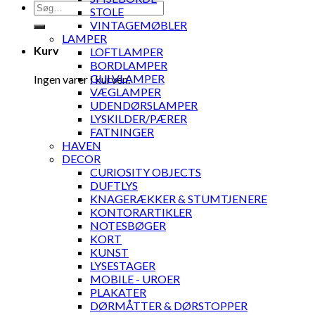
Søg
STOLE
efter:
VINTAGEMØBLER
LAMPER
Kurv
LOFTLAMPER
BORDLAMPER
GULVLAMPER
Ingen varer i kurven.
VÆGLAMPER
UDENDØRSLAMPER
LYSKILDER/PÆRER
FATNINGER
HAVEN
DECOR
CURIOSITY OBJECTS
DUFTLYS
KNAGERÆKKER & STUMTJENERE
KONTORARTIKLER
NOTESBØGER
KORT
KUNST
LYSESTAGER
MOBILE - UROER
PLAKATER
DØRMÅTTER & DØRSTOPPER