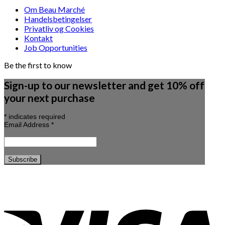
Om Beau Marché
Handelsbetingelser
Privatliv og Cookies
Kontakt
Job Opportunities
Be the first to know
Sign-up to our newsletter and get 10% off
your next purchase
*
indicates required
Email Address
*