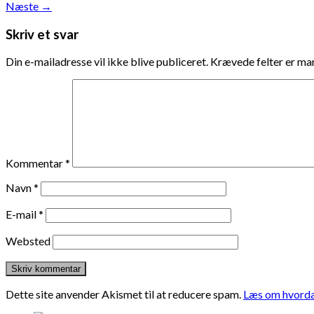
Næste
→
Skriv et svar
Din e-mailadresse vil ikke blive publiceret.
Krævede felter er m
Kommentar
*
Navn
*
E-mail
*
Websted
Dette site anvender Akismet til at reducere spam.
Læs om hvorda