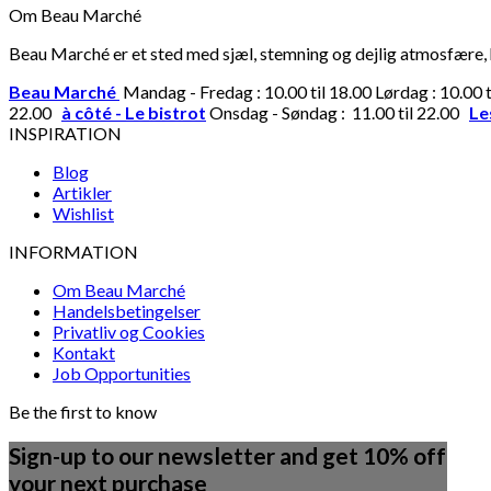
Om Beau Marché
Beau Marché er et sted med sjæl, stemning og dejlig atmosfære, hv
Beau Marché
Mandag - Fredag : 10.00 til 18.00 Lørdag : 10.00 
22.00
à côté - Le bistrot
Onsdag - Søndag : 11.00 til 22.00
Le
INSPIRATION
Blog
Artikler
Wishlist
INFORMATION
Om Beau Marché
Handelsbetingelser
Privatliv og Cookies
Kontakt
Job Opportunities
Be the first to know
Sign-up to our newsletter and get 10% off
your next purchase