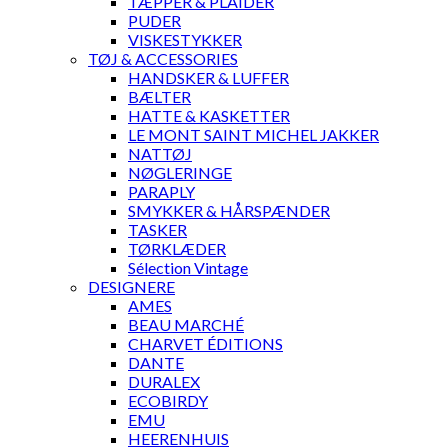
TÆPPER & PLAIDER
PUDER
VISKESTYKKER
TØJ & ACCESSORIES
HANDSKER & LUFFER
BÆLTER
HATTE & KASKETTER
LE MONT SAINT MICHEL JAKKER
NATTØJ
NØGLERINGE
PARAPLY
SMYKKER & HÅRSPÆNDER
TASKER
TØRKLÆDER
Sélection Vintage
DESIGNERE
AMES
BEAU MARCHÉ
CHARVET ÉDITIONS
DANTE
DURALEX
ECOBIRDY
EMU
HEERENHUIS