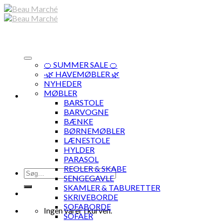
Skip
to
content
🍊 SUMMER SALE 🍊
·🌿 HAVEMØBLER 🌿
NYHEDER
MØBLER
BARSTOLE
BARVOGNE
BÆNKE
BØRNEMØBLER
LÆNESTOLE
HYLDER
PARASOL
REOLER & SKABE
Søg
SENGEGAVLE
efter:
SKAMLER & TABURETTER
SKRIVEBORDE
SOFABORDE
Ingen varer i kurven.
SOFAER