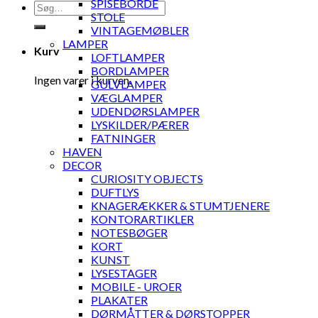
SPISEBORDE
Søg
STOLE
efter:
VINTAGEMØBLER
LAMPER
Kurv
LOFTLAMPER
BORDLAMPER
Ingen varer i kurven.
GULVLAMPER
VÆGLAMPER
UDENDØRSLAMPER
LYSKILDER/PÆRER
FATNINGER
HAVEN
DECOR
CURIOSITY OBJECTS
DUFTLYS
KNAGERÆKKER & STUMTJENERE
KONTORARTIKLER
NOTESBØGER
KORT
KUNST
LYSESTAGER
MOBILE - UROER
PLAKATER
DØRMÅTTER & DØRSTOPPER