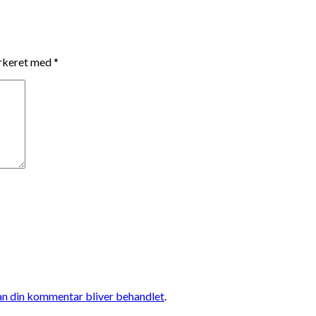
arkeret med
*
n din kommentar bliver behandlet
.