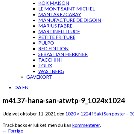
KOK MAISON
LE MONT SAINT MICHEL
MANTAS EZCARAY
MANUFACTURE DE DIGOIN
MARIUS FABRE
MARTINELLI LUCE
PETITE FRITURE
PULPO
RED EDITION
SEBASTIAN HERKNER
TACCHINI
TOLIX
WÄSTBERG
GAVEKORT
DA
EN
m4137-hana-san-atwtp-9_1024x1024
Udgivet
oktober 11, 2021
den
1020 × 1224
i
Saki San poster – 
Trackbacks er lukket, men du kan
kommenterer
.
←
Forrige