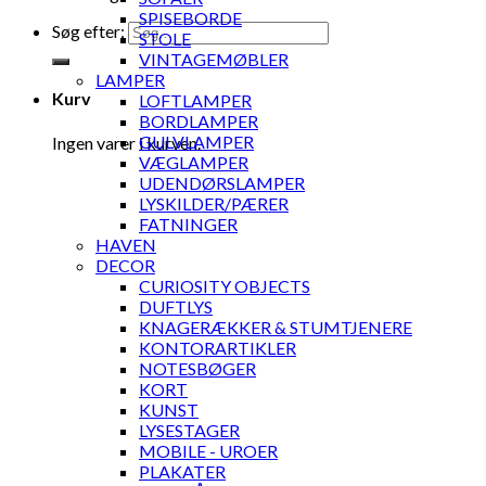
SPISEBORDE
Søg efter:
STOLE
VINTAGEMØBLER
LAMPER
Kurv
LOFTLAMPER
BORDLAMPER
GULVLAMPER
Ingen varer i kurven.
VÆGLAMPER
UDENDØRSLAMPER
LYSKILDER/PÆRER
FATNINGER
HAVEN
DECOR
CURIOSITY OBJECTS
DUFTLYS
KNAGERÆKKER & STUMTJENERE
KONTORARTIKLER
NOTESBØGER
KORT
KUNST
LYSESTAGER
MOBILE - UROER
PLAKATER