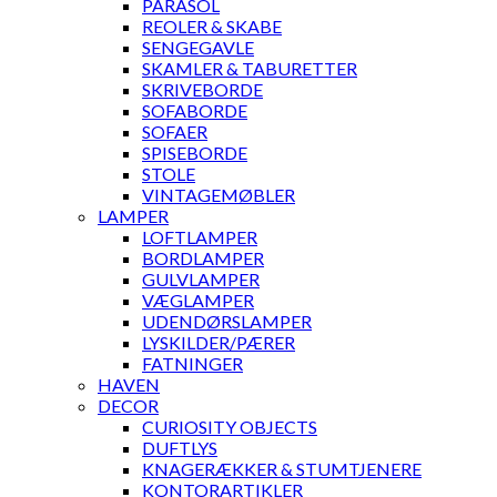
PARASOL
REOLER & SKABE
SENGEGAVLE
SKAMLER & TABURETTER
SKRIVEBORDE
SOFABORDE
SOFAER
SPISEBORDE
STOLE
VINTAGEMØBLER
LAMPER
LOFTLAMPER
BORDLAMPER
GULVLAMPER
VÆGLAMPER
UDENDØRSLAMPER
LYSKILDER/PÆRER
FATNINGER
HAVEN
DECOR
CURIOSITY OBJECTS
DUFTLYS
KNAGERÆKKER & STUMTJENERE
KONTORARTIKLER