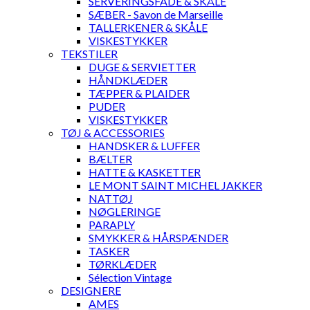
SERVERINGSFADE & SKÅLE
SÆBER - Savon de Marseille
TALLERKENER & SKÅLE
VISKESTYKKER
TEKSTILER
DUGE & SERVIETTER
HÅNDKLÆDER
TÆPPER & PLAIDER
PUDER
VISKESTYKKER
TØJ & ACCESSORIES
HANDSKER & LUFFER
BÆLTER
HATTE & KASKETTER
LE MONT SAINT MICHEL JAKKER
NATTØJ
NØGLERINGE
PARAPLY
SMYKKER & HÅRSPÆNDER
TASKER
TØRKLÆDER
Sélection Vintage
DESIGNERE
AMES