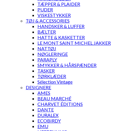
TÆPPER & PLAIDER
PUDER
VISKESTYKKER
TØJ & ACCESSORIES
HANDSKER & LUFFER
BÆLTER
HATTE & KASKETTER
LE MONT SAINT MICHEL JAKKER
NATTØJ
NØGLERINGE
PARAPLY
SMYKKER & HÅRSPÆNDER
TASKER
TØRKLÆDER
Sélection Vintage
DESIGNERE
AMES
BEAU MARCHÉ
CHARVET ÉDITIONS
DANTE
DURALEX
ECOBIRDY
EMU