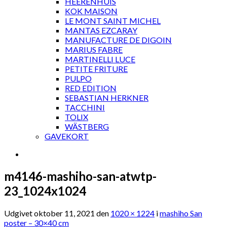
HEERENHUIS
KOK MAISON
LE MONT SAINT MICHEL
MANTAS EZCARAY
MANUFACTURE DE DIGOIN
MARIUS FABRE
MARTINELLI LUCE
PETITE FRITURE
PULPO
RED EDITION
SEBASTIAN HERKNER
TACCHINI
TOLIX
WÄSTBERG
GAVEKORT
m4146-mashiho-san-atwtp-
23_1024x1024
Udgivet
oktober 11, 2021
den
1020 × 1224
i
mashiho San
poster – 30×40 cm