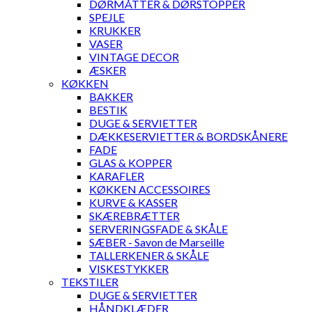
DØRMÅTTER & DØRSTOPPER
SPEJLE
KRUKKER
VASER
VINTAGE DECOR
ÆSKER
KØKKEN
BAKKER
BESTIK
DUGE & SERVIETTER
DÆKKESERVIETTER & BORDSKÅNERE
FADE
GLAS & KOPPER
KARAFLER
KØKKEN ACCESSOIRES
KURVE & KASSER
SKÆREBRÆTTER
SERVERINGSFADE & SKÅLE
SÆBER - Savon de Marseille
TALLERKENER & SKÅLE
VISKESTYKKER
TEKSTILER
DUGE & SERVIETTER
HÅNDKLÆDER