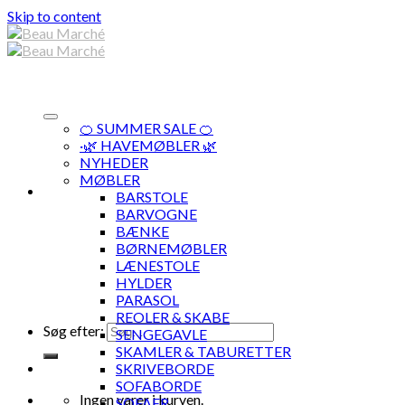
Skip to content
🍊 SUMMER SALE 🍊
·🌿 HAVEMØBLER 🌿
NYHEDER
MØBLER
BARSTOLE
BARVOGNE
BÆNKE
BØRNEMØBLER
LÆNESTOLE
HYLDER
PARASOL
REOLER & SKABE
Søg efter:
SENGEGAVLE
SKAMLER & TABURETTER
SKRIVEBORDE
SOFABORDE
Ingen varer i kurven.
SOFAER