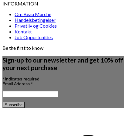
INFORMATION
Om Beau Marché
Handelsbetingelser
Privatliv og Cookies
Kontakt
Job Opportunities
Be the first to know
Sign-up to our newsletter and get 10% off
your next purchase
*
indicates required
Email Address
*