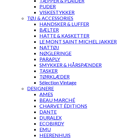
TÆPPER & PLAIDER
PUDER
VISKESTYKKER
TØJ & ACCESSORIES
HANDSKER & LUFFER
BÆLTER
HATTE & KASKETTER
LE MONT SAINT MICHEL JAKKER
NATTØJ
NØGLERINGE
PARAPLY
SMYKKER & HÅRSPÆNDER
TASKER
TØRKLÆDER
Sélection Vintage
DESIGNERE
AMES
BEAU MARCHÉ
CHARVET ÉDITIONS
DANTE
DURALEX
ECOBIRDY
EMU
HEERENHUIS