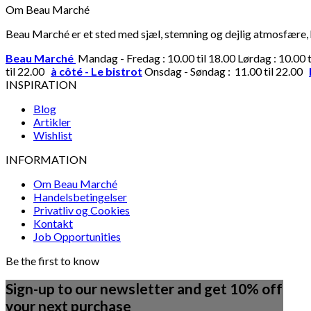
Om Beau Marché
Beau Marché er et sted med sjæl, stemning og dejlig atmosfære, hv
Beau Marché
Mandag - Fredag : 10.00 til 18.00 Lørdag : 10.00 
til 22.00
à côté - Le bistrot
Onsdag - Søndag : 11.00 til 22.00
INSPIRATION
Blog
Artikler
Wishlist
INFORMATION
Om Beau Marché
Handelsbetingelser
Privatliv og Cookies
Kontakt
Job Opportunities
Be the first to know
Sign-up to our newsletter and get 10% off
your next purchase