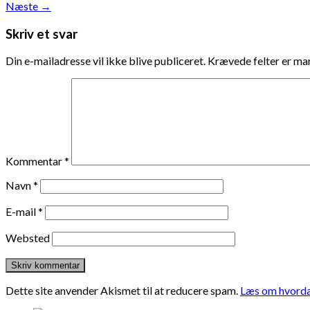
Næste
→
Skriv et svar
Din e-mailadresse vil ikke blive publiceret.
Krævede felter er m
Kommentar
*
Navn
*
E-mail
*
Websted
Dette site anvender Akismet til at reducere spam.
Læs om hvorda