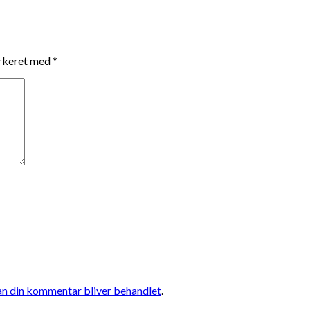
arkeret med
*
n din kommentar bliver behandlet
.