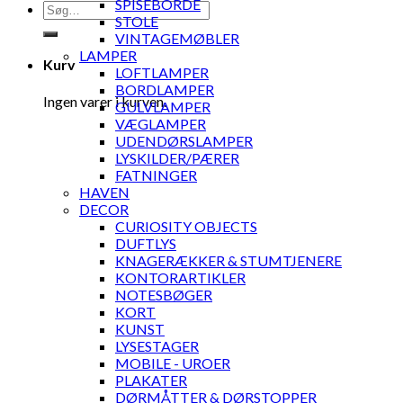
SPISEBORDE
Søg
STOLE
efter:
VINTAGEMØBLER
LAMPER
Kurv
LOFTLAMPER
BORDLAMPER
Ingen varer i kurven.
GULVLAMPER
VÆGLAMPER
UDENDØRSLAMPER
LYSKILDER/PÆRER
FATNINGER
HAVEN
DECOR
CURIOSITY OBJECTS
DUFTLYS
KNAGERÆKKER & STUMTJENERE
KONTORARTIKLER
NOTESBØGER
KORT
KUNST
LYSESTAGER
MOBILE - UROER
PLAKATER
DØRMÅTTER & DØRSTOPPER