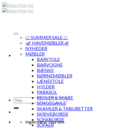
Skip
to
content
🍊 SUMMER SALE 🍊
·🌿 HAVEMØBLER 🌿
NYHEDER
MØBLER
BARSTOLE
BARVOGNE
BÆNKE
BØRNEMØBLER
LÆNESTOLE
HYLDER
PARASOL
REOLER & SKABE
Søg
SENGEGAVLE
efter:
SKAMLER & TABURETTER
SKRIVEBORDE
SOFABORDE
Ingen varer i kurven.
SOFAER