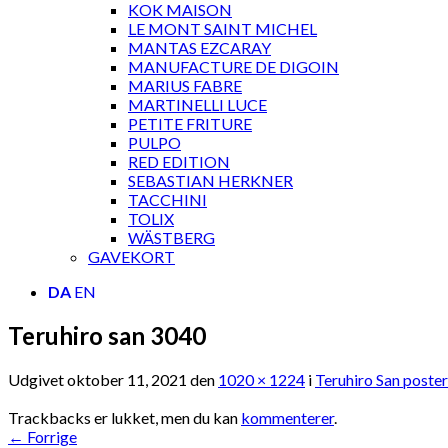
KOK MAISON
LE MONT SAINT MICHEL
MANTAS EZCARAY
MANUFACTURE DE DIGOIN
MARIUS FABRE
MARTINELLI LUCE
PETITE FRITURE
PULPO
RED EDITION
SEBASTIAN HERKNER
TACCHINI
TOLIX
WÄSTBERG
GAVEKORT
DA
EN
Teruhiro san 3040
Udgivet
oktober 11, 2021
den
1020 × 1224
i
Teruhiro San poste
Trackbacks er lukket, men du kan
kommenterer
.
←
Forrige