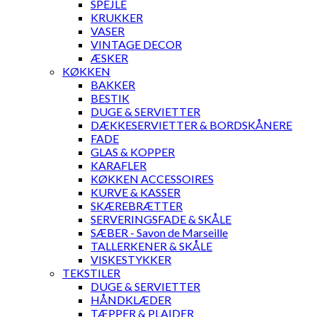
SPEJLE
KRUKKER
VASER
VINTAGE DECOR
ÆSKER
KØKKEN
BAKKER
BESTIK
DUGE & SERVIETTER
DÆKKESERVIETTER & BORDSKÅNERE
FADE
GLAS & KOPPER
KARAFLER
KØKKEN ACCESSOIRES
KURVE & KASSER
SKÆREBRÆTTER
SERVERINGSFADE & SKÅLE
SÆBER - Savon de Marseille
TALLERKENER & SKÅLE
VISKESTYKKER
TEKSTILER
DUGE & SERVIETTER
HÅNDKLÆDER
TÆPPER & PLAIDER