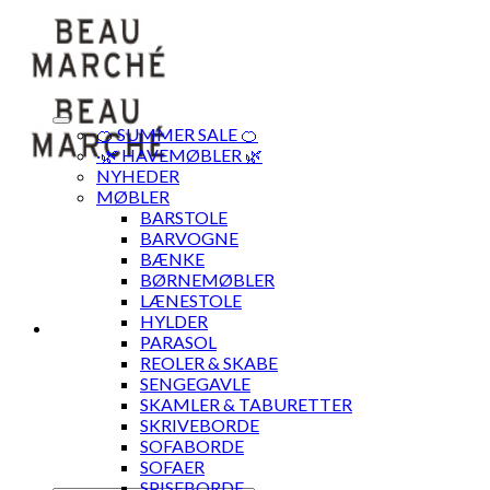
Skip
to
content
🍊 SUMMER SALE 🍊
·🌿 HAVEMØBLER 🌿
NYHEDER
MØBLER
BARSTOLE
BARVOGNE
BÆNKE
BØRNEMØBLER
LÆNESTOLE
HYLDER
PARASOL
REOLER & SKABE
SENGEGAVLE
SKAMLER & TABURETTER
SKRIVEBORDE
SOFABORDE
SOFAER
SPISEBORDE