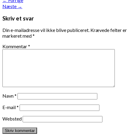
←
Forrige
Næste
→
Skriv et svar
Din e-mailadresse vil ikke blive publiceret.
Krævede felter er
markeret med
*
Kommentar
*
Navn
*
E-mail
*
Websted