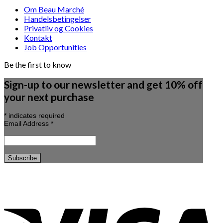
Om Beau Marché
Handelsbetingelser
Privatliv og Cookies
Kontakt
Job Opportunities
Be the first to know
Sign-up to our newsletter and get 10% off
your next purchase
*
indicates required
Email Address
*