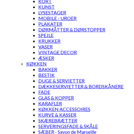
KORT
KUNST
LYSESTAGER
MOBILE - UROER
PLAKATER
DØRMÅTTER & DØRSTOPPER
SPEJLE
KRUKKER
VASER
VINTAGE DECOR
ÆSKER
KØKKEN
BAKKER
BESTIK
DUGE & SERVIETTER
DÆKKESERVIETTER & BORDSKÅNERE
FADE
GLAS & KOPPER
KARAFLER
KØKKEN ACCESSOIRES
KURVE & KASSER
SKÆREBRÆTTER
SERVERINGSFADE & SKÅLE
SÆBER - Savon de Marseille