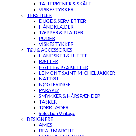
TALLERKENER & SKÅLE
VISKESTYKKER
TEKSTILER
DUGE & SERVIETTER
HÅNDKLÆDER
TÆPPER & PLAIDER
PUDER
VISKESTYKKER
TØJ & ACCESSORIES
HANDSKER & LUFFER
BÆLTER
HATTE & KASKETTER
LE MONT SAINT MICHEL JAKKER
NATTØJ
NØGLERINGE
PARAPLY
SMYKKER & HÅRSPÆNDER
TASKER
TØRKLÆDER
Sélection Vintage
DESIGNERE
AMES
BEAU MARCHÉ