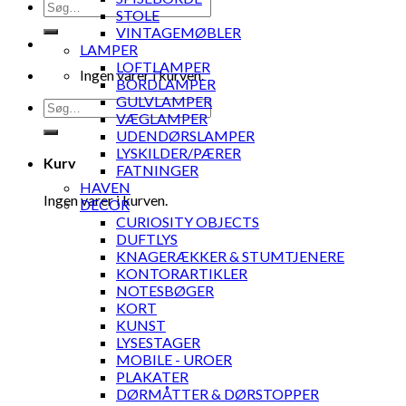
Søg
STOLE
efter:
VINTAGEMØBLER
LAMPER
LOFTLAMPER
Ingen varer i kurven.
BORDLAMPER
GULVLAMPER
Søg
VÆGLAMPER
efter:
UDENDØRSLAMPER
LYSKILDER/PÆRER
Kurv
FATNINGER
HAVEN
Ingen varer i kurven.
DECOR
CURIOSITY OBJECTS
DUFTLYS
KNAGERÆKKER & STUMTJENERE
KONTORARTIKLER
NOTESBØGER
KORT
KUNST
LYSESTAGER
MOBILE - UROER
PLAKATER
DØRMÅTTER & DØRSTOPPER