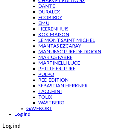
CHARVET ÉDITIONS
DANTE
DURALEX
ECOBIRDY
EMU
HEERENHUIS
KOK MAISON
LE MONT SAINT MICHEL
MANTAS EZCARAY
MANUFACTURE DE DIGOIN
MARIUS FABRE
MARTINELLI LUCE
PETITE FRITURE
PULPO
RED EDITION
SEBASTIAN HERKNER
TACCHINI
TOLIX
WÄSTBERG
GAVEKORT
Log ind
Log ind