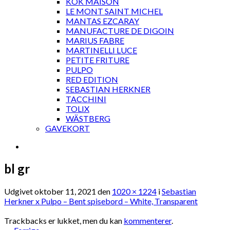
KOK MAISON
LE MONT SAINT MICHEL
MANTAS EZCARAY
MANUFACTURE DE DIGOIN
MARIUS FABRE
MARTINELLI LUCE
PETITE FRITURE
PULPO
RED EDITION
SEBASTIAN HERKNER
TACCHINI
TOLIX
WÄSTBERG
GAVEKORT
bl gr
Udgivet
oktober 11, 2021
den
1020 × 1224
i
Sebastian
Herkner x Pulpo – Bent spisebord – White, Transparent
Trackbacks er lukket, men du kan
kommenterer
.