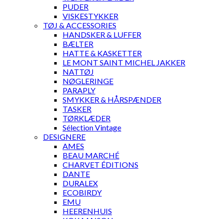
PUDER
VISKESTYKKER
TØJ & ACCESSORIES
HANDSKER & LUFFER
BÆLTER
HATTE & KASKETTER
LE MONT SAINT MICHEL JAKKER
NATTØJ
NØGLERINGE
PARAPLY
SMYKKER & HÅRSPÆNDER
TASKER
TØRKLÆDER
Sélection Vintage
DESIGNERE
AMES
BEAU MARCHÉ
CHARVET ÉDITIONS
DANTE
DURALEX
ECOBIRDY
EMU
HEERENHUIS