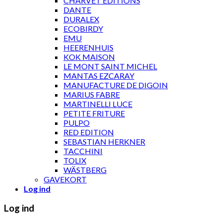
CHARVET ÉDITIONS
DANTE
DURALEX
ECOBIRDY
EMU
HEERENHUIS
KOK MAISON
LE MONT SAINT MICHEL
MANTAS EZCARAY
MANUFACTURE DE DIGOIN
MARIUS FABRE
MARTINELLI LUCE
PETITE FRITURE
PULPO
RED EDITION
SEBASTIAN HERKNER
TACCHINI
TOLIX
WÄSTBERG
GAVEKORT
Log ind
Log ind