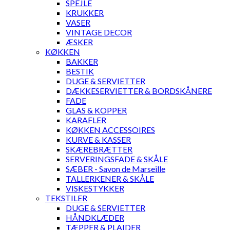
SPEJLE
KRUKKER
VASER
VINTAGE DECOR
ÆSKER
KØKKEN
BAKKER
BESTIK
DUGE & SERVIETTER
DÆKKESERVIETTER & BORDSKÅNERE
FADE
GLAS & KOPPER
KARAFLER
KØKKEN ACCESSOIRES
KURVE & KASSER
SKÆREBRÆTTER
SERVERINGSFADE & SKÅLE
SÆBER - Savon de Marseille
TALLERKENER & SKÅLE
VISKESTYKKER
TEKSTILER
DUGE & SERVIETTER
HÅNDKLÆDER
TÆPPER & PLAIDER