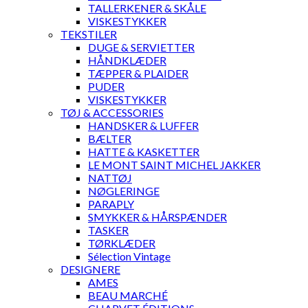
TALLERKENER & SKÅLE
VISKESTYKKER
TEKSTILER
DUGE & SERVIETTER
HÅNDKLÆDER
TÆPPER & PLAIDER
PUDER
VISKESTYKKER
TØJ & ACCESSORIES
HANDSKER & LUFFER
BÆLTER
HATTE & KASKETTER
LE MONT SAINT MICHEL JAKKER
NATTØJ
NØGLERINGE
PARAPLY
SMYKKER & HÅRSPÆNDER
TASKER
TØRKLÆDER
Sélection Vintage
DESIGNERE
AMES
BEAU MARCHÉ