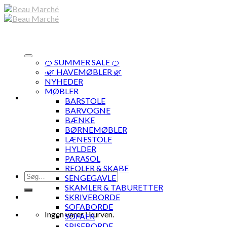
Skip
to
content
🍊 SUMMER SALE 🍊
·🌿 HAVEMØBLER 🌿
NYHEDER
MØBLER
BARSTOLE
BARVOGNE
BÆNKE
BØRNEMØBLER
LÆNESTOLE
HYLDER
PARASOL
REOLER & SKABE
Søg
SENGEGAVLE
efter:
SKAMLER & TABURETTER
SKRIVEBORDE
SOFABORDE
Ingen varer i kurven.
SOFAER
SPISEBORDE