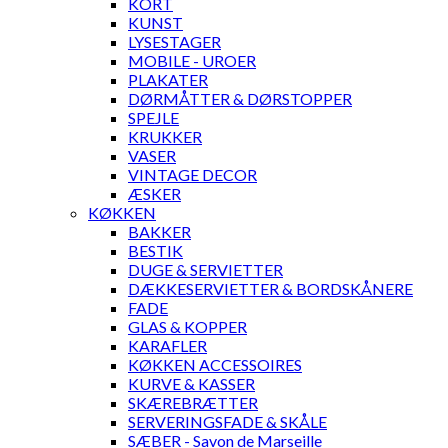
KORT
KUNST
LYSESTAGER
MOBILE - UROER
PLAKATER
DØRMÅTTER & DØRSTOPPER
SPEJLE
KRUKKER
VASER
VINTAGE DECOR
ÆSKER
KØKKEN
BAKKER
BESTIK
DUGE & SERVIETTER
DÆKKESERVIETTER & BORDSKÅNERE
FADE
GLAS & KOPPER
KARAFLER
KØKKEN ACCESSOIRES
KURVE & KASSER
SKÆREBRÆTTER
SERVERINGSFADE & SKÅLE
SÆBER - Savon de Marseille