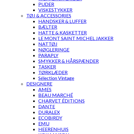
PUDER
VISKESTYKKER
TØJ & ACCESSORIES
HANDSKER & LUFFER
BÆLTER
HATTE & KASKETTER
LE MONT SAINT MICHEL JAKKER
NATTØJ
NØGLERINGE
PARAPLY
SMYKKER & HÅRSPÆNDER
TASKER
TØRKLÆDER
Sélection Vintage
DESIGNERE
AMES
BEAU MARCHÉ
CHARVET ÉDITIONS
DANTE
DURALEX
ECOBIRDY
EMU
HEERENHUIS