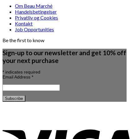
Om Beau Marché
Handelsbetingelser
Privatliv og Cookies
Kontakt
Job Opportunities
Be the first to know
Sign-up to our newsletter and get 10% off
your next purchase
*
indicates required
Email Address
*