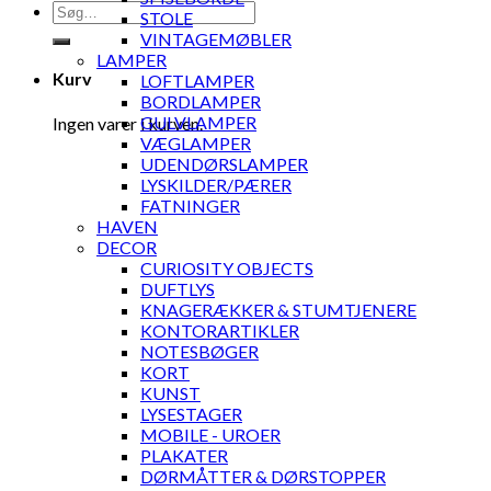
Søg
STOLE
efter:
VINTAGEMØBLER
LAMPER
Kurv
LOFTLAMPER
BORDLAMPER
GULVLAMPER
Ingen varer i kurven.
VÆGLAMPER
UDENDØRSLAMPER
LYSKILDER/PÆRER
FATNINGER
HAVEN
DECOR
CURIOSITY OBJECTS
DUFTLYS
KNAGERÆKKER & STUMTJENERE
KONTORARTIKLER
NOTESBØGER
KORT
KUNST
LYSESTAGER
MOBILE - UROER
PLAKATER
DØRMÅTTER & DØRSTOPPER