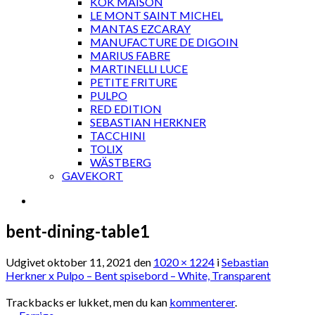
KOK MAISON
LE MONT SAINT MICHEL
MANTAS EZCARAY
MANUFACTURE DE DIGOIN
MARIUS FABRE
MARTINELLI LUCE
PETITE FRITURE
PULPO
RED EDITION
SEBASTIAN HERKNER
TACCHINI
TOLIX
WÄSTBERG
GAVEKORT
bent-dining-table1
Udgivet
oktober 11, 2021
den
1020 × 1224
i
Sebastian
Herkner x Pulpo – Bent spisebord – White, Transparent
Trackbacks er lukket, men du kan
kommenterer
.