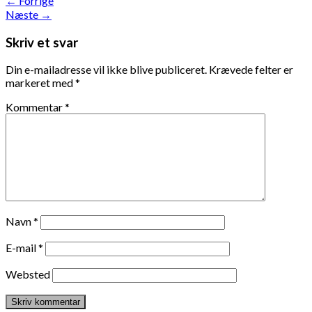
←
Forrige
Næste
→
Skriv et svar
Din e-mailadresse vil ikke blive publiceret.
Krævede felter er
markeret med
*
Kommentar
*
Navn
*
E-mail
*
Websted