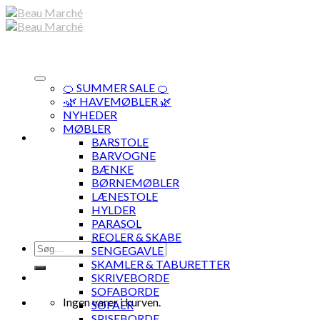
Skip
to
content
🍊 SUMMER SALE 🍊
·🌿 HAVEMØBLER 🌿
NYHEDER
MØBLER
BARSTOLE
BARVOGNE
BÆNKE
BØRNEMØBLER
LÆNESTOLE
HYLDER
PARASOL
REOLER & SKABE
Søg
SENGEGAVLE
efter:
SKAMLER & TABURETTER
SKRIVEBORDE
SOFABORDE
Ingen varer i kurven.
SOFAER
SPISEBORDE