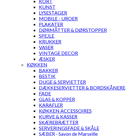
KORT
KUNST
LYSESTAGER
MOBILE - UROER
PLAKATER
DØRMÅTTER & DØRSTOPPER
SPEJLE
KRUKKER
VASER
VINTAGE DECOR
ÆSKER
KØKKEN
BAKKER
BESTIK
DUGE & SERVIETTER
DÆKKESERVIETTER & BORDSKÅNERE
FADE
GLAS & KOPPER
KARAFLER
KØKKEN ACCESSOIRES
KURVE & KASSER
SKÆREBRÆTTER
SERVERINGSFADE & SKÅLE
SÆBER - Savon de Marseille