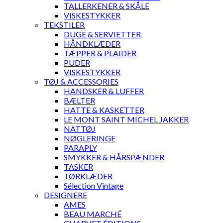
TALLERKENER & SKÅLE
VISKESTYKKER
TEKSTILER
DUGE & SERVIETTER
HÅNDKLÆDER
TÆPPER & PLAIDER
PUDER
VISKESTYKKER
TØJ & ACCESSORIES
HANDSKER & LUFFER
BÆLTER
HATTE & KASKETTER
LE MONT SAINT MICHEL JAKKER
NATTØJ
NØGLERINGE
PARAPLY
SMYKKER & HÅRSPÆNDER
TASKER
TØRKLÆDER
Sélection Vintage
DESIGNERE
AMES
BEAU MARCHÉ