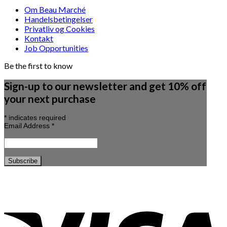
Om Beau Marché
Handelsbetingelser
Privatliv og Cookies
Kontakt
Job Opportunities
Be the first to know
Sign-up to our newsletter and get 10% off
your next purchase
*
indicates required
Email Address
*