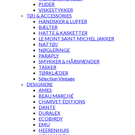
PUDER
VISKESTYKKER
TØJ & ACCESSORIES
HANDSKER & LUFFER
BÆLTER
HATTE & KASKETTER
LE MONT SAINT MICHEL JAKKER
NATTØJ
NØGLERINGE
PARAPLY
SMYKKER & HÅRSPÆNDER
TASKER
TØRKLÆDER
Sélection Vintage
DESIGNERE
AMES
BEAU MARCHÉ
CHARVET ÉDITIONS
DANTE
DURALEX
ECOBIRDY
EMU
HEERENHUIS