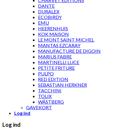
CHARVET ÉDITIONS
DANTE
DURALEX
ECOBIRDY
EMU
HEERENHUIS
KOK MAISON
LE MONT SAINT MICHEL
MANTAS EZCARAY
MANUFACTURE DE DIGOIN
MARIUS FABRE
MARTINELLI LUCE
PETITE FRITURE
PULPO
RED EDITION
SEBASTIAN HERKNER
TACCHINI
TOLIX
WÄSTBERG
GAVEKORT
Log ind
Log ind