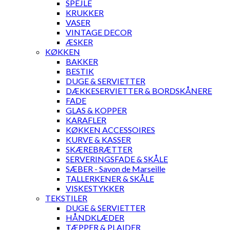
SPEJLE
KRUKKER
VASER
VINTAGE DECOR
ÆSKER
KØKKEN
BAKKER
BESTIK
DUGE & SERVIETTER
DÆKKESERVIETTER & BORDSKÅNERE
FADE
GLAS & KOPPER
KARAFLER
KØKKEN ACCESSOIRES
KURVE & KASSER
SKÆREBRÆTTER
SERVERINGSFADE & SKÅLE
SÆBER - Savon de Marseille
TALLERKENER & SKÅLE
VISKESTYKKER
TEKSTILER
DUGE & SERVIETTER
HÅNDKLÆDER
TÆPPER & PLAIDER