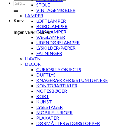
Søg
STOLE
efter:
VINTAGEMØBLER
LAMPER
Kurv
LOFTLAMPER
BORDLAMPER
GULVLAMPER
Ingen varer i kurven.
VÆGLAMPER
UDENDØRSLAMPER
LYSKILDER/PÆRER
FATNINGER
HAVEN
DECOR
CURIOSITY OBJECTS
DUFTLYS
KNAGERÆKKER & STUMTJENERE
KONTORARTIKLER
NOTESBØGER
KORT
KUNST
LYSESTAGER
MOBILE - UROER
PLAKATER
DØRMÅTTER & DØRSTOPPER