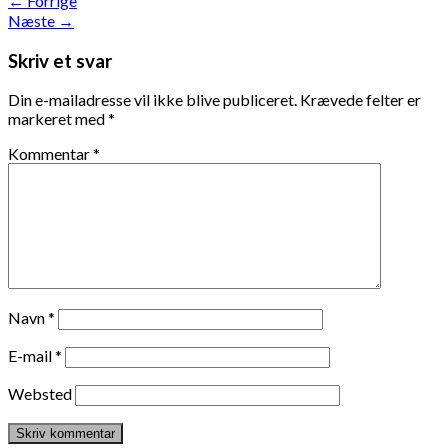
←
Forrige
Næste
→
Skriv et svar
Din e-mailadresse vil ikke blive publiceret.
Krævede felter er
markeret med
*
Kommentar
*
Navn
*
E-mail
*
Websted