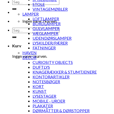
Søg
STOLE
efter:
VINTAGEMØBLER
LAMPER
LOFTLAMPER
Ingen varer i kurven.
BORDLAMPER
GULVLAMPER
Søg
VÆGLAMPER
efter:
UDENDØRSLAMPER
LYSKILDER/PÆRER
Kurv
FATNINGER
HAVEN
Ingen varer i kurven.
DECOR
CURIOSITY OBJECTS
DUFTLYS
KNAGERÆKKER & STUMTJENERE
KONTORARTIKLER
NOTESBØGER
KORT
KUNST
LYSESTAGER
MOBILE - UROER
PLAKATER
DØRMÅTTER & DØRSTOPPER