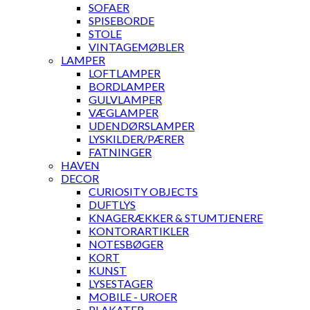
SOFAER
SPISEBORDE
STOLE
VINTAGEMØBLER
LAMPER
LOFTLAMPER
BORDLAMPER
GULVLAMPER
VÆGLAMPER
UDENDØRSLAMPER
LYSKILDER/PÆRER
FATNINGER
HAVEN
DECOR
CURIOSITY OBJECTS
DUFTLYS
KNAGERÆKKER & STUMTJENERE
KONTORARTIKLER
NOTESBØGER
KORT
KUNST
LYSESTAGER
MOBILE - UROER
PLAKATER