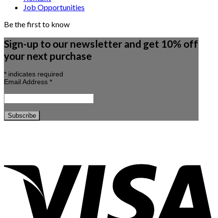
Job Opportunities
Be the first to know
Sign-up to our newsletter and get 10% off
your next purchase
*
indicates required
Email Address
*