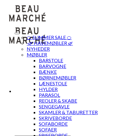
Skip
to
content
🍊 SUMMER SALE 🍊
·🌿 HAVEMØBLER 🌿
NYHEDER
MØBLER
BARSTOLE
BARVOGNE
BÆNKE
BØRNEMØBLER
LÆNESTOLE
HYLDER
PARASOL
REOLER & SKABE
SENGEGAVLE
SKAMLER & TABURETTER
SKRIVEBORDE
SOFABORDE
SOFAER
SPISEBORDE