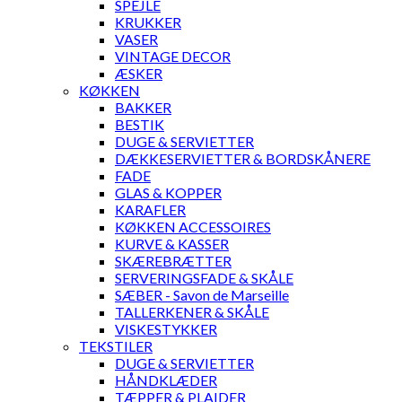
SPEJLE
KRUKKER
VASER
VINTAGE DECOR
ÆSKER
KØKKEN
BAKKER
BESTIK
DUGE & SERVIETTER
DÆKKESERVIETTER & BORDSKÅNERE
FADE
GLAS & KOPPER
KARAFLER
KØKKEN ACCESSOIRES
KURVE & KASSER
SKÆREBRÆTTER
SERVERINGSFADE & SKÅLE
SÆBER - Savon de Marseille
TALLERKENER & SKÅLE
VISKESTYKKER
TEKSTILER
DUGE & SERVIETTER
HÅNDKLÆDER
TÆPPER & PLAIDER