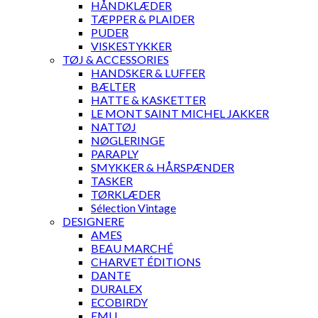
HÅNDKLÆDER
TÆPPER & PLAIDER
PUDER
VISKESTYKKER
TØJ & ACCESSORIES
HANDSKER & LUFFER
BÆLTER
HATTE & KASKETTER
LE MONT SAINT MICHEL JAKKER
NATTØJ
NØGLERINGE
PARAPLY
SMYKKER & HÅRSPÆNDER
TASKER
TØRKLÆDER
Sélection Vintage
DESIGNERE
AMES
BEAU MARCHÉ
CHARVET ÉDITIONS
DANTE
DURALEX
ECOBIRDY
EMU