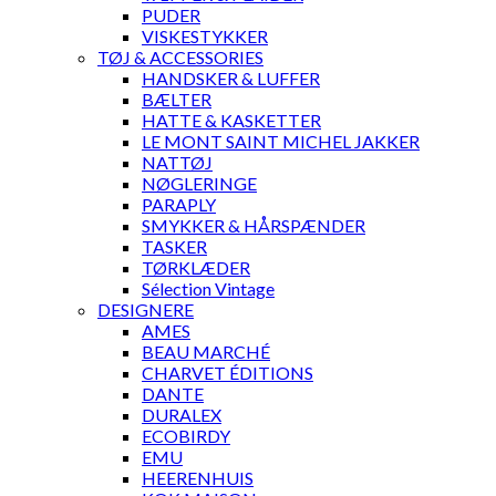
PUDER
VISKESTYKKER
TØJ & ACCESSORIES
HANDSKER & LUFFER
BÆLTER
HATTE & KASKETTER
LE MONT SAINT MICHEL JAKKER
NATTØJ
NØGLERINGE
PARAPLY
SMYKKER & HÅRSPÆNDER
TASKER
TØRKLÆDER
Sélection Vintage
DESIGNERE
AMES
BEAU MARCHÉ
CHARVET ÉDITIONS
DANTE
DURALEX
ECOBIRDY
EMU
HEERENHUIS