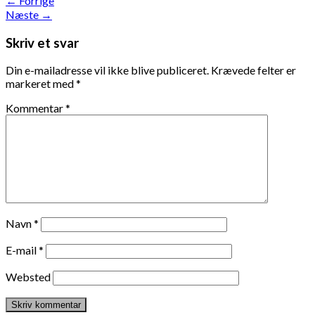
←
Forrige
Næste
→
Skriv et svar
Din e-mailadresse vil ikke blive publiceret.
Krævede felter er
markeret med
*
Kommentar
*
Navn
*
E-mail
*
Websted