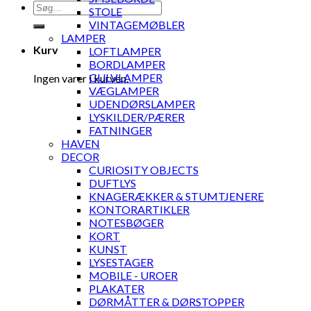
Søg
STOLE
efter:
VINTAGEMØBLER
LAMPER
Kurv
LOFTLAMPER
BORDLAMPER
GULVLAMPER
Ingen varer i kurven.
VÆGLAMPER
UDENDØRSLAMPER
LYSKILDER/PÆRER
FATNINGER
HAVEN
DECOR
CURIOSITY OBJECTS
DUFTLYS
KNAGERÆKKER & STUMTJENERE
KONTORARTIKLER
NOTESBØGER
KORT
KUNST
LYSESTAGER
MOBILE - UROER
PLAKATER
DØRMÅTTER & DØRSTOPPER