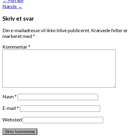
←
Forrige
Næste
→
Skriv et svar
Din e-mailadresse vil ikke blive publiceret.
Krævede felter er
markeret med
*
Kommentar
*
Navn
*
E-mail
*
Websted