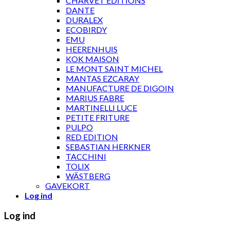
CHARVET ÉDITIONS
DANTE
DURALEX
ECOBIRDY
EMU
HEERENHUIS
KOK MAISON
LE MONT SAINT MICHEL
MANTAS EZCARAY
MANUFACTURE DE DIGOIN
MARIUS FABRE
MARTINELLI LUCE
PETITE FRITURE
PULPO
RED EDITION
SEBASTIAN HERKNER
TACCHINI
TOLIX
WÄSTBERG
GAVEKORT
Log ind
Log ind