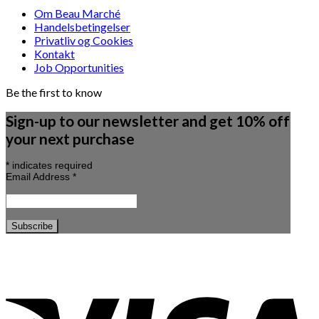
Om Beau Marché
Handelsbetingelser
Privatliv og Cookies
Kontakt
Job Opportunities
Be the first to know
Sign-up to our newsletter and get 10% off
your next purchase
*
indicates required
Email Address
*