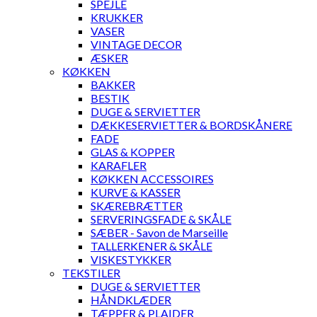
SPEJLE
KRUKKER
VASER
VINTAGE DECOR
ÆSKER
KØKKEN
BAKKER
BESTIK
DUGE & SERVIETTER
DÆKKESERVIETTER & BORDSKÅNERE
FADE
GLAS & KOPPER
KARAFLER
KØKKEN ACCESSOIRES
KURVE & KASSER
SKÆREBRÆTTER
SERVERINGSFADE & SKÅLE
SÆBER - Savon de Marseille
TALLERKENER & SKÅLE
VISKESTYKKER
TEKSTILER
DUGE & SERVIETTER
HÅNDKLÆDER
TÆPPER & PLAIDER