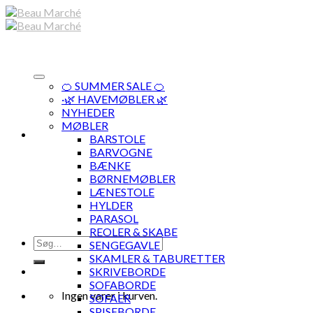
Skip
to
content
🍊 SUMMER SALE 🍊
·🌿 HAVEMØBLER 🌿
NYHEDER
MØBLER
BARSTOLE
BARVOGNE
BÆNKE
BØRNEMØBLER
LÆNESTOLE
HYLDER
PARASOL
REOLER & SKABE
Søg
SENGEGAVLE
efter:
SKAMLER & TABURETTER
SKRIVEBORDE
SOFABORDE
Ingen varer i kurven.
SOFAER
SPISEBORDE