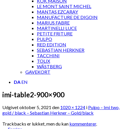
KOK MAISON
LE MONT SAINT MICHEL
MANTAS EZCARAY
MANUFACTURE DE DIGOIN
MARIUS FABRE
MARTINELLI LUCE
PETITE FRITURE
PULPO
RED EDITION
SEBASTIAN HERKNER
TACCHINI
TOLIX
WÄSTBERG
GAVEKORT
DA
EN
imi-table2-900×900
Udgivet
oktober 5, 2021
den
1020 × 1224
i
Pulpo – Imi two,
gold / black – Sebastian Herkner – Gold/black
Trackbacks er lukket, men du kan
kommenterer
.