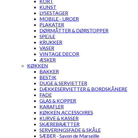
KORT
KUNST
LYSESTAGER
MOBILE - UROER
PLAKATER
DØRMÅTTER & DØRSTOPPER
SPEJLE
KRUKKER
VASER
VINTAGE DECOR
ÆSKER
KØKKEN
BAKKER
BESTIK
DUGE & SERVIETTER
DÆKKESERVIETTER & BORDSKÅNERE
FADE
GLAS & KOPPER
KARAFLER
KØKKEN ACCESSOIRES
KURVE & KASSER
SKÆREBRÆTTER
SERVERINGSFADE & SKÅLE
SÆBER - Savon de Marseille