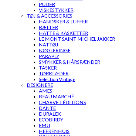
PUDER
VISKESTYKKER
TØJ & ACCESSORIES
HANDSKER & LUFFER
BÆLTER
HATTE & KASKETTER
LE MONT SAINT MICHEL JAKKER
NATTØJ
NØGLERINGE
PARAPLY
SMYKKER & HÅRSPÆNDER
TASKER
TØRKLÆDER
Sélection Vintage
DESIGNERE
AMES
BEAU MARCHÉ
CHARVET ÉDITIONS
DANTE
DURALEX
ECOBIRDY
EMU
HEERENHUIS