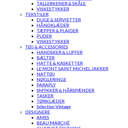
TALLERKENER & SKÅLE
VISKESTYKKER
TEKSTILER
DUGE & SERVIETTER
HÅNDKLÆDER
TÆPPER & PLAIDER
PUDER
VISKESTYKKER
TØJ & ACCESSORIES
HANDSKER & LUFFER
BÆLTER
HATTE & KASKETTER
LE MONT SAINT MICHEL JAKKER
NATTØJ
NØGLERINGE
PARAPLY
SMYKKER & HÅRSPÆNDER
TASKER
TØRKLÆDER
Sélection Vintage
DESIGNERE
AMES
BEAU MARCHÉ