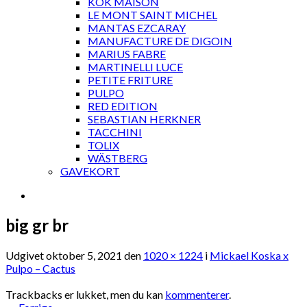
KOK MAISON
LE MONT SAINT MICHEL
MANTAS EZCARAY
MANUFACTURE DE DIGOIN
MARIUS FABRE
MARTINELLI LUCE
PETITE FRITURE
PULPO
RED EDITION
SEBASTIAN HERKNER
TACCHINI
TOLIX
WÄSTBERG
GAVEKORT
big gr br
Udgivet
oktober 5, 2021
den
1020 × 1224
i
Mickael Koska x
Pulpo – Cactus
Trackbacks er lukket, men du kan
kommenterer
.