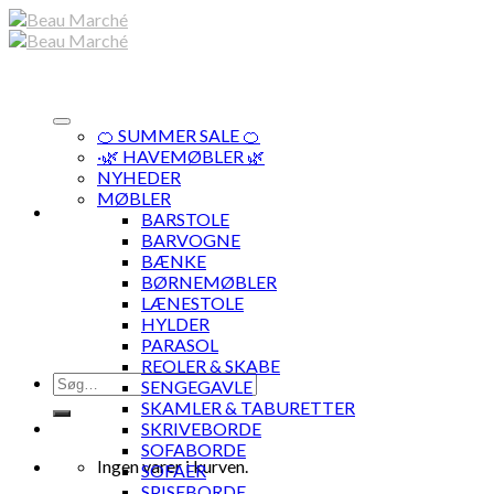
Skip
to
content
🍊 SUMMER SALE 🍊
·🌿 HAVEMØBLER 🌿
NYHEDER
MØBLER
BARSTOLE
BARVOGNE
BÆNKE
BØRNEMØBLER
LÆNESTOLE
HYLDER
PARASOL
REOLER & SKABE
Søg
SENGEGAVLE
efter:
SKAMLER & TABURETTER
SKRIVEBORDE
SOFABORDE
Ingen varer i kurven.
SOFAER
SPISEBORDE