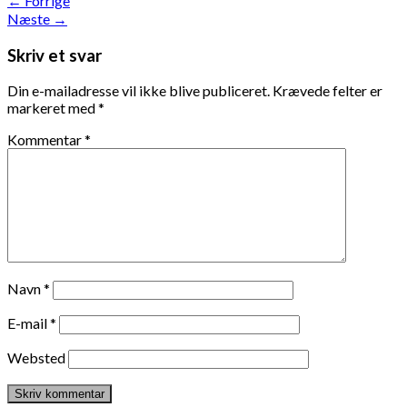
←
Forrige
Næste
→
Skriv et svar
Din e-mailadresse vil ikke blive publiceret.
Krævede felter er
markeret med
*
Kommentar
*
Navn
*
E-mail
*
Websted