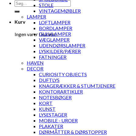
Søg
STOLE
efter:
VINTAGEMØBLER
LAMPER
Kurv
LOFTLAMPER
BORDLAMPER
GULVLAMPER
Ingen varer i kurven.
VÆGLAMPER
UDENDØRSLAMPER
LYSKILDER/PÆRER
FATNINGER
HAVEN
DECOR
CURIOSITY OBJECTS
DUFTLYS
KNAGERÆKKER & STUMTJENERE
KONTORARTIKLER
NOTESBØGER
KORT
KUNST
LYSESTAGER
MOBILE - UROER
PLAKATER
DØRMÅTTER & DØRSTOPPER