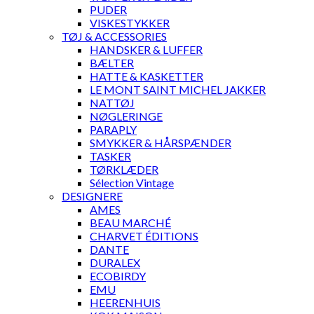
PUDER
VISKESTYKKER
TØJ & ACCESSORIES
HANDSKER & LUFFER
BÆLTER
HATTE & KASKETTER
LE MONT SAINT MICHEL JAKKER
NATTØJ
NØGLERINGE
PARAPLY
SMYKKER & HÅRSPÆNDER
TASKER
TØRKLÆDER
Sélection Vintage
DESIGNERE
AMES
BEAU MARCHÉ
CHARVET ÉDITIONS
DANTE
DURALEX
ECOBIRDY
EMU
HEERENHUIS