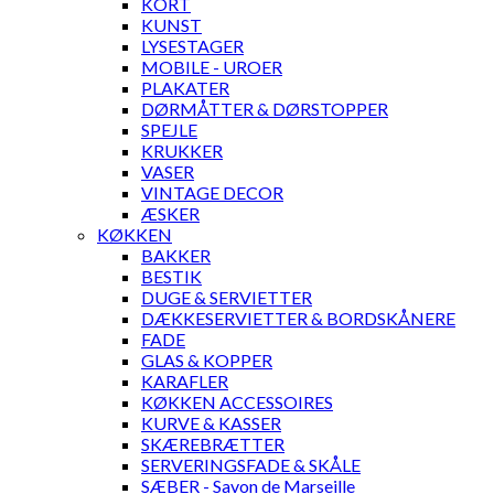
KORT
KUNST
LYSESTAGER
MOBILE - UROER
PLAKATER
DØRMÅTTER & DØRSTOPPER
SPEJLE
KRUKKER
VASER
VINTAGE DECOR
ÆSKER
KØKKEN
BAKKER
BESTIK
DUGE & SERVIETTER
DÆKKESERVIETTER & BORDSKÅNERE
FADE
GLAS & KOPPER
KARAFLER
KØKKEN ACCESSOIRES
KURVE & KASSER
SKÆREBRÆTTER
SERVERINGSFADE & SKÅLE
SÆBER - Savon de Marseille