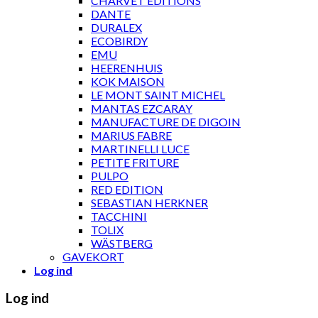
CHARVET ÉDITIONS
DANTE
DURALEX
ECOBIRDY
EMU
HEERENHUIS
KOK MAISON
LE MONT SAINT MICHEL
MANTAS EZCARAY
MANUFACTURE DE DIGOIN
MARIUS FABRE
MARTINELLI LUCE
PETITE FRITURE
PULPO
RED EDITION
SEBASTIAN HERKNER
TACCHINI
TOLIX
WÄSTBERG
GAVEKORT
Log ind
Log ind