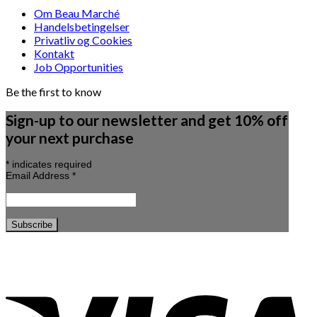
Om Beau Marché
Handelsbetingelser
Privatliv og Cookies
Kontakt
Job Opportunities
Be the first to know
Sign-up to our newsletter and get 10% off
your next purchase
*
indicates required
Email Address
*