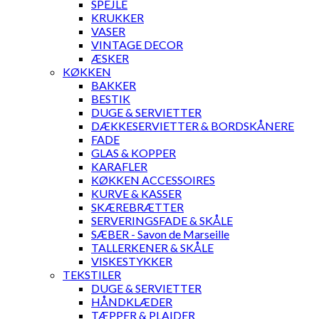
SPEJLE
KRUKKER
VASER
VINTAGE DECOR
ÆSKER
KØKKEN
BAKKER
BESTIK
DUGE & SERVIETTER
DÆKKESERVIETTER & BORDSKÅNERE
FADE
GLAS & KOPPER
KARAFLER
KØKKEN ACCESSOIRES
KURVE & KASSER
SKÆREBRÆTTER
SERVERINGSFADE & SKÅLE
SÆBER - Savon de Marseille
TALLERKENER & SKÅLE
VISKESTYKKER
TEKSTILER
DUGE & SERVIETTER
HÅNDKLÆDER
TÆPPER & PLAIDER