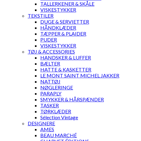
TALLERKENER & SKÅLE
VISKESTYKKER
TEKSTILER
DUGE & SERVIETTER
HÅNDKLÆDER
TÆPPER & PLAIDER
PUDER
VISKESTYKKER
TØJ & ACCESSORIES
HANDSKER & LUFFER
BÆLTER
HATTE & KASKETTER
LE MONT SAINT MICHEL JAKKER
NATTØJ
NØGLERINGE
PARAPLY
SMYKKER & HÅRSPÆNDER
TASKER
TØRKLÆDER
Sélection Vintage
DESIGNERE
AMES
BEAU MARCHÉ