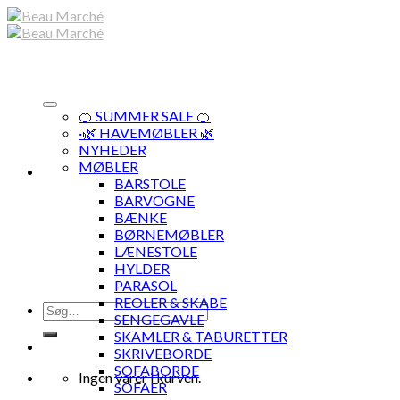
Skip
to
content
🍊 SUMMER SALE 🍊
·🌿 HAVEMØBLER 🌿
NYHEDER
MØBLER
BARSTOLE
BARVOGNE
BÆNKE
BØRNEMØBLER
LÆNESTOLE
HYLDER
PARASOL
REOLER & SKABE
Søg
SENGEGAVLE
efter:
SKAMLER & TABURETTER
SKRIVEBORDE
SOFABORDE
Ingen varer i kurven.
SOFAER