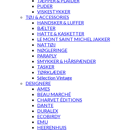
TÆPPER & PLAIDER
PUDER
VISKESTYKKER
TØJ & ACCESSORIES
HANDSKER & LUFFER
BÆLTER
HATTE & KASKETTER
LE MONT SAINT MICHEL JAKKER
NATTØJ
NØGLERINGE
PARAPLY
SMYKKER & HÅRSPÆNDER
TASKER
TØRKLÆDER
Sélection Vintage
DESIGNERE
AMES
BEAU MARCHÉ
CHARVET ÉDITIONS
DANTE
DURALEX
ECOBIRDY
EMU
HEERENHUIS