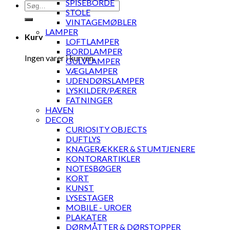
SPISEBORDE
Søg
STOLE
efter:
VINTAGEMØBLER
LAMPER
Kurv
LOFTLAMPER
BORDLAMPER
Ingen varer i kurven.
GULVLAMPER
VÆGLAMPER
UDENDØRSLAMPER
LYSKILDER/PÆRER
FATNINGER
HAVEN
DECOR
CURIOSITY OBJECTS
DUFTLYS
KNAGERÆKKER & STUMTJENERE
KONTORARTIKLER
NOTESBØGER
KORT
KUNST
LYSESTAGER
MOBILE - UROER
PLAKATER
DØRMÅTTER & DØRSTOPPER