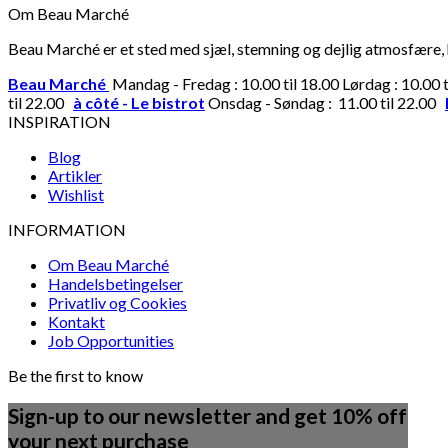
Om Beau Marché
Beau Marché er et sted med sjæl, stemning og dejlig atmosfære, hv
Beau Marché
Mandag - Fredag : 10.00 til 18.00 Lørdag : 10.00 
til 22.00
à côté - Le bistrot
Onsdag - Søndag : 11.00 til 22.00
INSPIRATION
Blog
Artikler
Wishlist
INFORMATION
Om Beau Marché
Handelsbetingelser
Privatliv og Cookies
Kontakt
Job Opportunities
Be the first to know
Sign-up to our newsletter and get 10% off
your next purchase