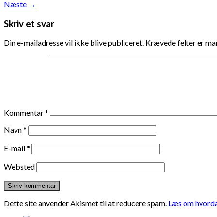
Næste
→
Skriv et svar
Din e-mailadresse vil ikke blive publiceret.
Krævede felter er m
Kommentar
*
Navn
*
E-mail
*
Websted
Dette site anvender Akismet til at reducere spam.
Læs om hvorda