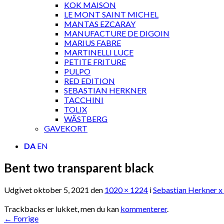
KOK MAISON
LE MONT SAINT MICHEL
MANTAS EZCARAY
MANUFACTURE DE DIGOIN
MARIUS FABRE
MARTINELLI LUCE
PETITE FRITURE
PULPO
RED EDITION
SEBASTIAN HERKNER
TACCHINI
TOLIX
WÄSTBERG
GAVEKORT
DA
EN
Bent two transparent black
Udgivet
oktober 5, 2021
den
1020 × 1224
i
Sebastian Herkner x
Trackbacks er lukket, men du kan
kommenterer
.
←
Forrige