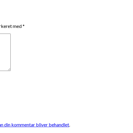
arkeret med
*
n din kommentar bliver behandlet
.