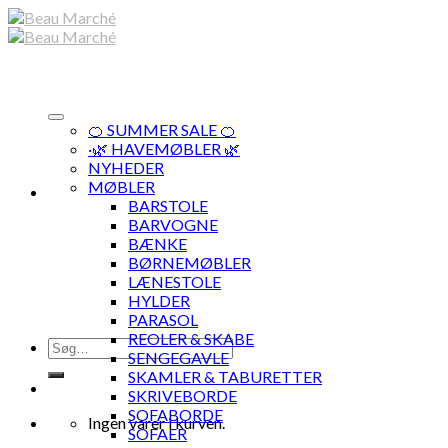
Skip
to
content
🍊 SUMMER SALE 🍊
·🌿 HAVEMØBLER 🌿
NYHEDER
MØBLER
BARSTOLE
BARVOGNE
BÆNKE
BØRNEMØBLER
LÆNESTOLE
HYLDER
PARASOL
REOLER & SKABE
Søg
SENGEGAVLE
efter:
SKAMLER & TABURETTER
SKRIVEBORDE
SOFABORDE
Ingen varer i kurven.
SOFAER