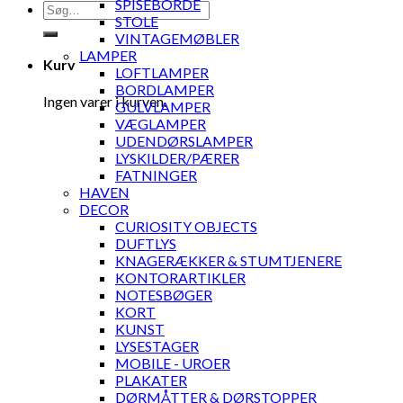
SPISEBORDE
Søg
STOLE
efter:
VINTAGEMØBLER
LAMPER
Kurv
LOFTLAMPER
BORDLAMPER
Ingen varer i kurven.
GULVLAMPER
VÆGLAMPER
UDENDØRSLAMPER
LYSKILDER/PÆRER
FATNINGER
HAVEN
DECOR
CURIOSITY OBJECTS
DUFTLYS
KNAGERÆKKER & STUMTJENERE
KONTORARTIKLER
NOTESBØGER
KORT
KUNST
LYSESTAGER
MOBILE - UROER
PLAKATER
DØRMÅTTER & DØRSTOPPER