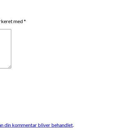
arkeret med
*
n din kommentar bliver behandlet
.