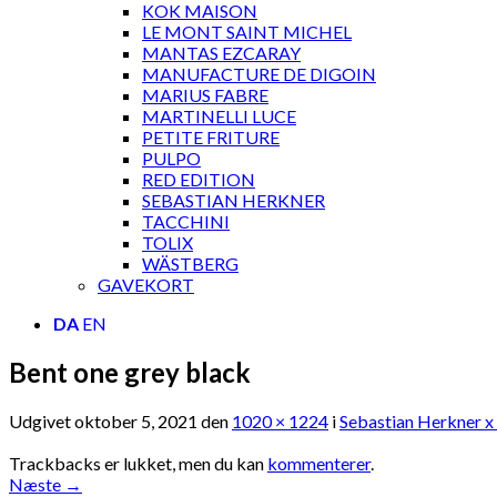
KOK MAISON
LE MONT SAINT MICHEL
MANTAS EZCARAY
MANUFACTURE DE DIGOIN
MARIUS FABRE
MARTINELLI LUCE
PETITE FRITURE
PULPO
RED EDITION
SEBASTIAN HERKNER
TACCHINI
TOLIX
WÄSTBERG
GAVEKORT
DA
EN
Bent one grey black
Udgivet
oktober 5, 2021
den
1020 × 1224
i
Sebastian Herkner x
Trackbacks er lukket, men du kan
kommenterer
.
Næste
→