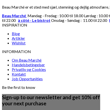
Beau Marché er et sted med sjæl, stemning og dejlig atmosfære, hv
Beau Marché
Mandag - Fredag : 10.00 til 18.00 Lørdag : 10.00 
til 22.00
à côté - Le bistrot
Onsdag - Søndag : 11.00 til 22.00
INSPIRATION
Blog
Artikler
Wishlist
INFORMATION
Om Beau Marché
Handelsbetingelser
Privatliv og Cookies
Kontakt
Job Opportunities
Be the first to know
Sign-up to our newsletter and get 10% off
your next purchase