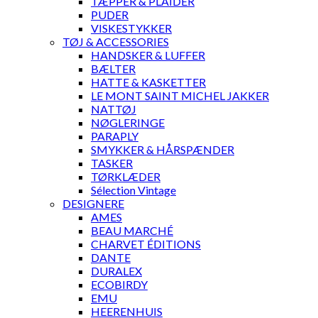
TÆPPER & PLAIDER
PUDER
VISKESTYKKER
TØJ & ACCESSORIES
HANDSKER & LUFFER
BÆLTER
HATTE & KASKETTER
LE MONT SAINT MICHEL JAKKER
NATTØJ
NØGLERINGE
PARAPLY
SMYKKER & HÅRSPÆNDER
TASKER
TØRKLÆDER
Sélection Vintage
DESIGNERE
AMES
BEAU MARCHÉ
CHARVET ÉDITIONS
DANTE
DURALEX
ECOBIRDY
EMU
HEERENHUIS