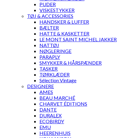
PUDER
VISKESTYKKER
TØJ & ACCESSORIES
HANDSKER & LUFFER
BÆLTER
HATTE & KASKETTER
LE MONT SAINT MICHEL JAKKER
NATTØJ
NØGLERINGE
PARAPLY
SMYKKER & HÅRSPÆNDER
TASKER
TØRKLÆDER
Sélection Vintage
DESIGNERE
AMES
BEAU MARCHÉ
CHARVET ÉDITIONS
DANTE
DURALEX
ECOBIRDY
EMU
HEERENHUIS