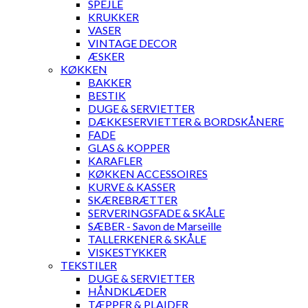
SPEJLE
KRUKKER
VASER
VINTAGE DECOR
ÆSKER
KØKKEN
BAKKER
BESTIK
DUGE & SERVIETTER
DÆKKESERVIETTER & BORDSKÅNERE
FADE
GLAS & KOPPER
KARAFLER
KØKKEN ACCESSOIRES
KURVE & KASSER
SKÆREBRÆTTER
SERVERINGSFADE & SKÅLE
SÆBER - Savon de Marseille
TALLERKENER & SKÅLE
VISKESTYKKER
TEKSTILER
DUGE & SERVIETTER
HÅNDKLÆDER
TÆPPER & PLAIDER