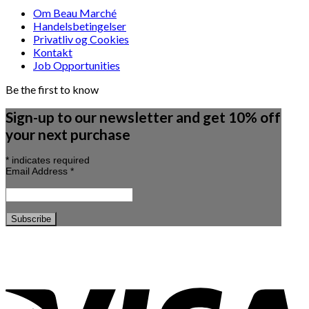
Om Beau Marché
Handelsbetingelser
Privatliv og Cookies
Kontakt
Job Opportunities
Be the first to know
Sign-up to our newsletter and get 10% off
your next purchase
*
indicates required
Email Address
*