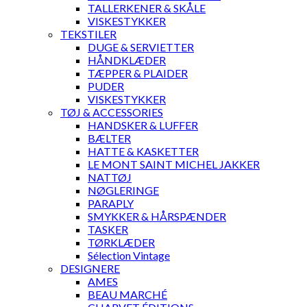
TALLERKENER & SKÅLE
VISKESTYKKER
TEKSTILER
DUGE & SERVIETTER
HÅNDKLÆDER
TÆPPER & PLAIDER
PUDER
VISKESTYKKER
TØJ & ACCESSORIES
HANDSKER & LUFFER
BÆLTER
HATTE & KASKETTER
LE MONT SAINT MICHEL JAKKER
NATTØJ
NØGLERINGE
PARAPLY
SMYKKER & HÅRSPÆNDER
TASKER
TØRKLÆDER
Sélection Vintage
DESIGNERE
AMES
BEAU MARCHÉ