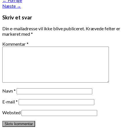
←
Forrige
Næste
→
Skriv et svar
Din e-mailadresse vil ikke blive publiceret.
Krævede felter er
markeret med
*
Kommentar
*
Navn
*
E-mail
*
Websted