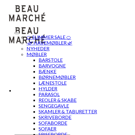
Skip
to
content
🍊 SUMMER SALE 🍊
·🌿 HAVEMØBLER 🌿
NYHEDER
MØBLER
BARSTOLE
BARVOGNE
BÆNKE
BØRNEMØBLER
LÆNESTOLE
HYLDER
PARASOL
REOLER & SKABE
SENGEGAVLE
SKAMLER & TABURETTER
SKRIVEBORDE
SOFABORDE
SOFAER
SPISEBORDE