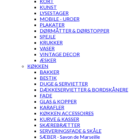
KORT
KUNST
LYSESTAGER
MOBILE - UROER
PLAKATER
DØRMÅTTER & DØRSTOPPER
SPEJLE
KRUKKER
VASER
VINTAGE DECOR
ÆSKER
KØKKEN
BAKKER
BESTIK
DUGE & SERVIETTER
DÆKKESERVIETTER & BORDSKÅNERE
FADE
GLAS & KOPPER
KARAFLER
KØKKEN ACCESSOIRES
KURVE & KASSER
SKÆREBRÆTTER
SERVERINGSFADE & SKÅLE
SÆBER - Savon de Marseille