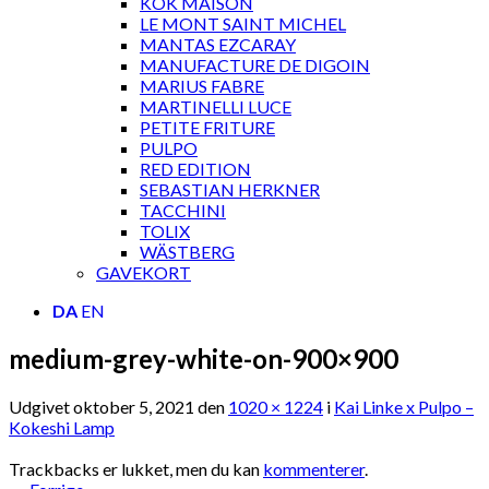
KOK MAISON
LE MONT SAINT MICHEL
MANTAS EZCARAY
MANUFACTURE DE DIGOIN
MARIUS FABRE
MARTINELLI LUCE
PETITE FRITURE
PULPO
RED EDITION
SEBASTIAN HERKNER
TACCHINI
TOLIX
WÄSTBERG
GAVEKORT
DA
EN
medium-grey-white-on-900×900
Udgivet
oktober 5, 2021
den
1020 × 1224
i
Kai Linke x Pulpo –
Kokeshi Lamp
Trackbacks er lukket, men du kan
kommenterer
.