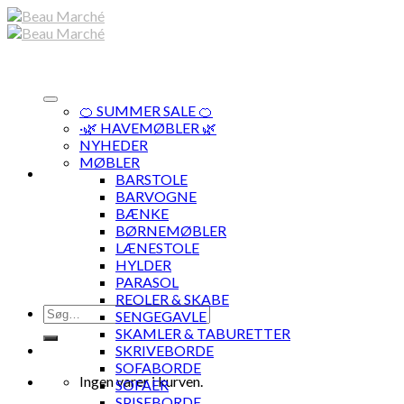
Skip
to
content
🍊 SUMMER SALE 🍊
·🌿 HAVEMØBLER 🌿
NYHEDER
MØBLER
BARSTOLE
BARVOGNE
BÆNKE
BØRNEMØBLER
LÆNESTOLE
HYLDER
PARASOL
REOLER & SKABE
Søg
SENGEGAVLE
efter:
SKAMLER & TABURETTER
SKRIVEBORDE
SOFABORDE
Ingen varer i kurven.
SOFAER
SPISEBORDE