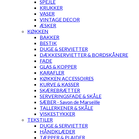
SPEJLE
KRUKKER
VASER
VINTAGE DECOR
ÆSKER
KØKKEN
BAKKER
BESTIK
DUGE & SERVIETTER
DÆKKESERVIETTER & BORDSKÅNERE
FADE
GLAS & KOPPER
KARAFLER
KØKKEN ACCESSOIRES
KURVE & KASSER
SKÆREBRÆTTER
SERVERINGSFADE & SKÅLE
SÆBER - Savon de Marseille
TALLERKENER & SKÅLE
VISKESTYKKER
TEKSTILER
DUGE & SERVIETTER
HÅNDKLÆDER
TÆPPER & PLAIDER