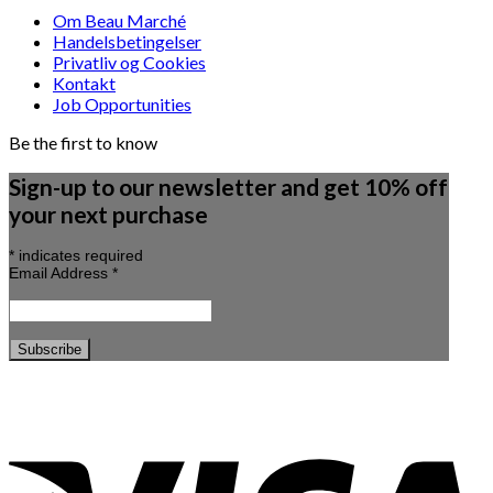
Om Beau Marché
Handelsbetingelser
Privatliv og Cookies
Kontakt
Job Opportunities
Be the first to know
Sign-up to our newsletter and get 10% off
your next purchase
*
indicates required
Email Address
*