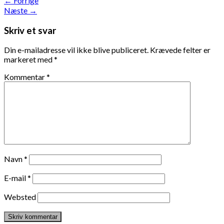
←
Forrige
Næste
→
Skriv et svar
Din e-mailadresse vil ikke blive publiceret.
Krævede felter er
markeret med
*
Kommentar
*
Navn
*
E-mail
*
Websted