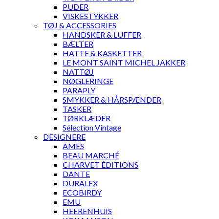
PUDER
VISKESTYKKER
TØJ & ACCESSORIES
HANDSKER & LUFFER
BÆLTER
HATTE & KASKETTER
LE MONT SAINT MICHEL JAKKER
NATTØJ
NØGLERINGE
PARAPLY
SMYKKER & HÅRSPÆNDER
TASKER
TØRKLÆDER
Sélection Vintage
DESIGNERE
AMES
BEAU MARCHÉ
CHARVET ÉDITIONS
DANTE
DURALEX
ECOBIRDY
EMU
HEERENHUIS