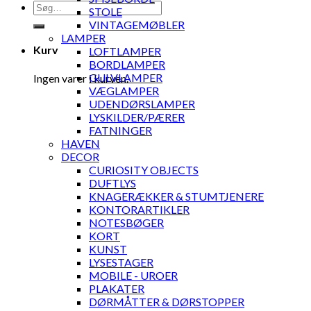
Søg
STOLE
efter:
VINTAGEMØBLER
LAMPER
Kurv
LOFTLAMPER
BORDLAMPER
GULVLAMPER
Ingen varer i kurven.
VÆGLAMPER
UDENDØRSLAMPER
LYSKILDER/PÆRER
FATNINGER
HAVEN
DECOR
CURIOSITY OBJECTS
DUFTLYS
KNAGERÆKKER & STUMTJENERE
KONTORARTIKLER
NOTESBØGER
KORT
KUNST
LYSESTAGER
MOBILE - UROER
PLAKATER
DØRMÅTTER & DØRSTOPPER