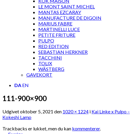
KOK MAISON
LE MONT SAINT MICHEL
MANTAS EZCARAY
MANUFACTURE DE DIGOIN
MARIUS FABRE
MARTINELLI LUCE
PETITE FRITURE
PULPO
RED EDITION
SEBASTIAN HERKNER
TACCHINI
TOLIX
WÄSTBERG
GAVEKORT
DA
EN
111-900×900
Udgivet
oktober 5, 2021
den
1020 × 1224
i
Kai Linke x Pulpo –
Kokeshi Lamp
Trackbacks er lukket, men du kan
kommenterer
.