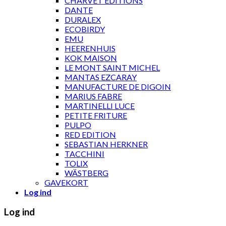
CHARVET ÉDITIONS
DANTE
DURALEX
ECOBIRDY
EMU
HEERENHUIS
KOK MAISON
LE MONT SAINT MICHEL
MANTAS EZCARAY
MANUFACTURE DE DIGOIN
MARIUS FABRE
MARTINELLI LUCE
PETITE FRITURE
PULPO
RED EDITION
SEBASTIAN HERKNER
TACCHINI
TOLIX
WÄSTBERG
GAVEKORT
Log ind
Log ind