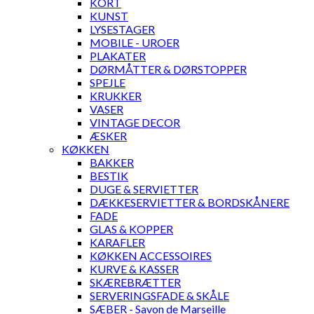
KORT
KUNST
LYSESTAGER
MOBILE - UROER
PLAKATER
DØRMÅTTER & DØRSTOPPER
SPEJLE
KRUKKER
VASER
VINTAGE DECOR
ÆSKER
KØKKEN
BAKKER
BESTIK
DUGE & SERVIETTER
DÆKKESERVIETTER & BORDSKÅNERE
FADE
GLAS & KOPPER
KARAFLER
KØKKEN ACCESSOIRES
KURVE & KASSER
SKÆREBRÆTTER
SERVERINGSFADE & SKÅLE
SÆBER - Savon de Marseille