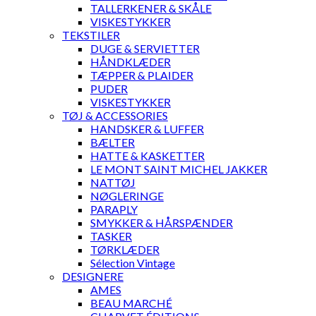
TALLERKENER & SKÅLE
VISKESTYKKER
TEKSTILER
DUGE & SERVIETTER
HÅNDKLÆDER
TÆPPER & PLAIDER
PUDER
VISKESTYKKER
TØJ & ACCESSORIES
HANDSKER & LUFFER
BÆLTER
HATTE & KASKETTER
LE MONT SAINT MICHEL JAKKER
NATTØJ
NØGLERINGE
PARAPLY
SMYKKER & HÅRSPÆNDER
TASKER
TØRKLÆDER
Sélection Vintage
DESIGNERE
AMES
BEAU MARCHÉ