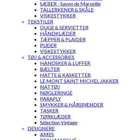
SÆBER - Savon de Marseille
TALLERKENER & SKÅLE
VISKESTYKKER
TEKSTILER
DUGE & SERVIETTER
HÅNDKLÆDER
TÆPPER & PLAIDER
PUDER
VISKESTYKKER
TØJ & ACCESSORIES
HANDSKER & LUFFER
BÆLTER
HATTE & KASKETTER
LE MONT SAINT MICHEL JAKKER
NATTØJ
NØGLERINGE
PARAPLY
SMYKKER & HÅRSPÆNDER
TASKER
TØRKLÆDER
Sélection Vintage
DESIGNERE
AMES