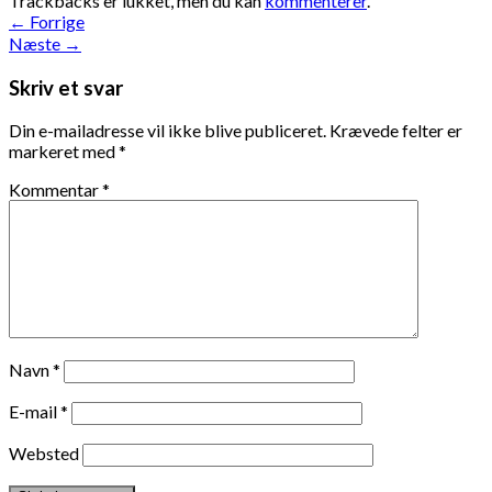
Trackbacks er lukket, men du kan
kommenterer
.
←
Forrige
Næste
→
Skriv et svar
Din e-mailadresse vil ikke blive publiceret.
Krævede felter er
markeret med
*
Kommentar
*
Navn
*
E-mail
*
Websted