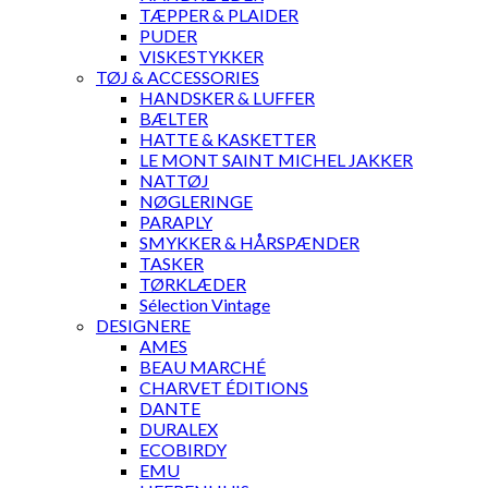
TÆPPER & PLAIDER
PUDER
VISKESTYKKER
TØJ & ACCESSORIES
HANDSKER & LUFFER
BÆLTER
HATTE & KASKETTER
LE MONT SAINT MICHEL JAKKER
NATTØJ
NØGLERINGE
PARAPLY
SMYKKER & HÅRSPÆNDER
TASKER
TØRKLÆDER
Sélection Vintage
DESIGNERE
AMES
BEAU MARCHÉ
CHARVET ÉDITIONS
DANTE
DURALEX
ECOBIRDY
EMU