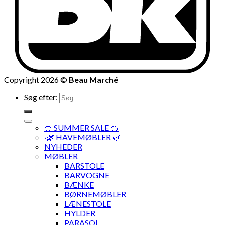
Copyright 2026 ©
Beau Marché
Søg efter:
🍊 SUMMER SALE 🍊
·🌿 HAVEMØBLER 🌿
NYHEDER
MØBLER
BARSTOLE
BARVOGNE
BÆNKE
BØRNEMØBLER
LÆNESTOLE
HYLDER
PARASOL