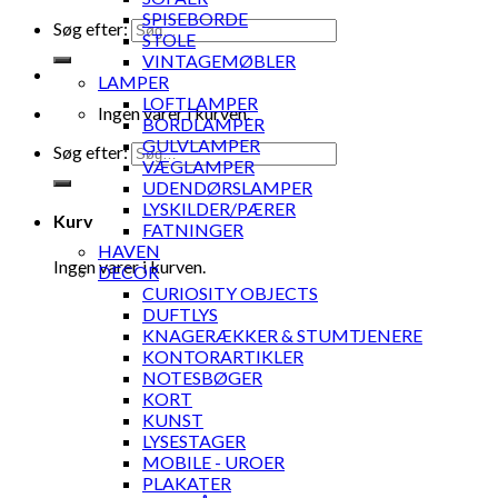
SPISEBORDE
Søg efter:
STOLE
VINTAGEMØBLER
LAMPER
LOFTLAMPER
Ingen varer i kurven.
BORDLAMPER
GULVLAMPER
Søg efter:
VÆGLAMPER
UDENDØRSLAMPER
LYSKILDER/PÆRER
Kurv
FATNINGER
HAVEN
Ingen varer i kurven.
DECOR
CURIOSITY OBJECTS
DUFTLYS
KNAGERÆKKER & STUMTJENERE
KONTORARTIKLER
NOTESBØGER
KORT
KUNST
LYSESTAGER
MOBILE - UROER
PLAKATER