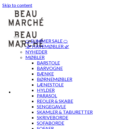
Skip to content
🍊 SUMMER SALE 🍊
·🌿 HAVEMØBLER 🌿
NYHEDER
MØBLER
BARSTOLE
BARVOGNE
BÆNKE
BØRNEMØBLER
LÆNESTOLE
HYLDER
PARASOL
REOLER & SKABE
SENGEGAVLE
SKAMLER & TABURETTER
SKRIVEBORDE
SOFABORDE
SOFAER