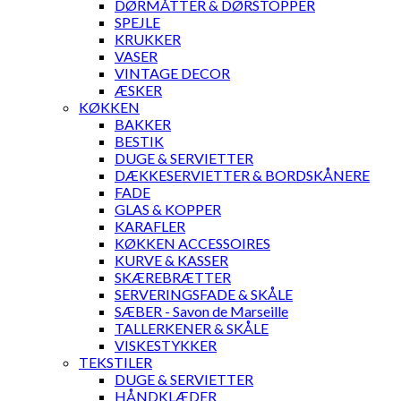
DØRMÅTTER & DØRSTOPPER
SPEJLE
KRUKKER
VASER
VINTAGE DECOR
ÆSKER
KØKKEN
BAKKER
BESTIK
DUGE & SERVIETTER
DÆKKESERVIETTER & BORDSKÅNERE
FADE
GLAS & KOPPER
KARAFLER
KØKKEN ACCESSOIRES
KURVE & KASSER
SKÆREBRÆTTER
SERVERINGSFADE & SKÅLE
SÆBER - Savon de Marseille
TALLERKENER & SKÅLE
VISKESTYKKER
TEKSTILER
DUGE & SERVIETTER
HÅNDKLÆDER