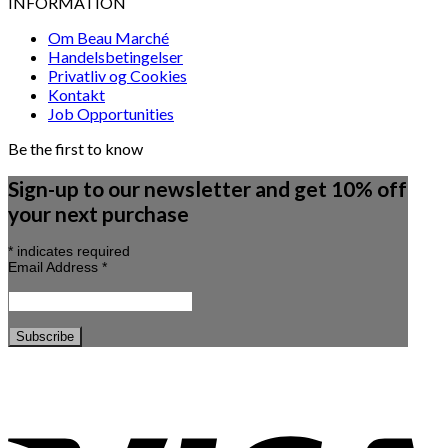
INFORMATION
Om Beau Marché
Handelsbetingelser
Privatliv og Cookies
Kontakt
Job Opportunities
Be the first to know
Sign-up to our newsletter and get 10% off
your next purchase
*
indicates required
Email Address
*