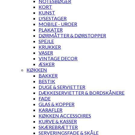
NOTESBØGER
KORT
KUNST
LYSESTAGER
MOBILE - UROER
PLAKATER
DØRMÅTTER & DØRSTOPPER
SPEJLE
KRUKKER
VASER
VINTAGE DECOR
ÆSKER
KØKKEN
BAKKER
BESTIK
DUGE & SERVIETTER
DÆKKESERVIETTER & BORDSKÅNERE
FADE
GLAS & KOPPER
KARAFLER
KØKKEN ACCESSOIRES
KURVE & KASSER
SKÆREBRÆTTER
SERVERINGSFADE & SKÅLE