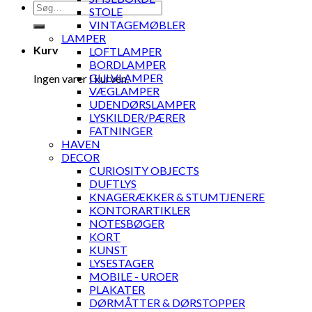
Søg
STOLE
efter:
VINTAGEMØBLER
LAMPER
Kurv
LOFTLAMPER
BORDLAMPER
GULVLAMPER
Ingen varer i kurven.
VÆGLAMPER
UDENDØRSLAMPER
LYSKILDER/PÆRER
FATNINGER
HAVEN
DECOR
CURIOSITY OBJECTS
DUFTLYS
KNAGERÆKKER & STUMTJENERE
KONTORARTIKLER
NOTESBØGER
KORT
KUNST
LYSESTAGER
MOBILE - UROER
PLAKATER
DØRMÅTTER & DØRSTOPPER