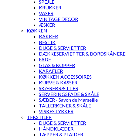
SPEJLE
KRUKKER
VASER
VINTAGE DECOR
ÆSKER
KØKKEN
BAKKER
BESTIK
DUGE & SERVIETTER
DÆKKESERVIETTER & BORDSKÅNERE
FADE
GLAS & KOPPER
KARAFLER
KØKKEN ACCESSOIRES
KURVE & KASSER
SKÆREBRÆTTER
SERVERINGSFADE & SKÅLE
SÆBER - Savon de Marseille
TALLERKENER & SKÅLE
VISKESTYKKER
TEKSTILER
DUGE & SERVIETTER
HÅNDKLÆDER
TÆPPER & PLAIDER