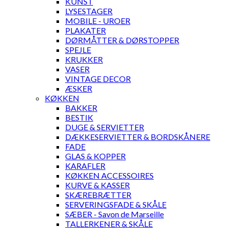
KUNST
LYSESTAGER
MOBILE - UROER
PLAKATER
DØRMÅTTER & DØRSTOPPER
SPEJLE
KRUKKER
VASER
VINTAGE DECOR
ÆSKER
KØKKEN
BAKKER
BESTIK
DUGE & SERVIETTER
DÆKKESERVIETTER & BORDSKÅNERE
FADE
GLAS & KOPPER
KARAFLER
KØKKEN ACCESSOIRES
KURVE & KASSER
SKÆREBRÆTTER
SERVERINGSFADE & SKÅLE
SÆBER - Savon de Marseille
TALLERKENER & SKÅLE