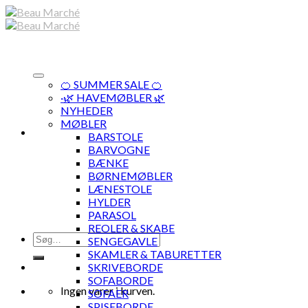
Skip
to
content
🍊 SUMMER SALE 🍊
·🌿 HAVEMØBLER 🌿
NYHEDER
MØBLER
BARSTOLE
BARVOGNE
BÆNKE
BØRNEMØBLER
LÆNESTOLE
HYLDER
PARASOL
REOLER & SKABE
Søg
SENGEGAVLE
efter:
SKAMLER & TABURETTER
SKRIVEBORDE
SOFABORDE
Ingen varer i kurven.
SOFAER
SPISEBORDE