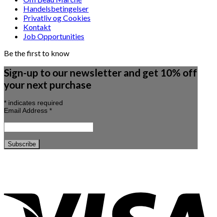
Handelsbetingelser
Privatliv og Cookies
Kontakt
Job Opportunities
Be the first to know
Sign-up to our newsletter and get 10% off
your next purchase
*
indicates required
Email Address
*