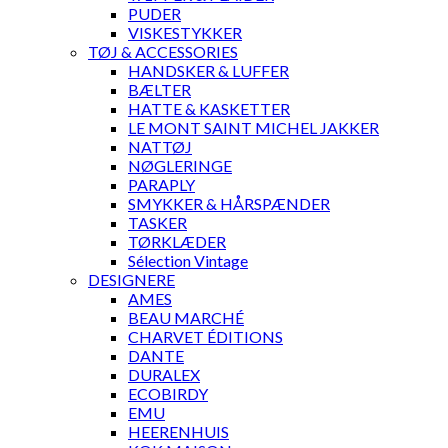
PUDER
VISKESTYKKER
TØJ & ACCESSORIES
HANDSKER & LUFFER
BÆLTER
HATTE & KASKETTER
LE MONT SAINT MICHEL JAKKER
NATTØJ
NØGLERINGE
PARAPLY
SMYKKER & HÅRSPÆNDER
TASKER
TØRKLÆDER
Sélection Vintage
DESIGNERE
AMES
BEAU MARCHÉ
CHARVET ÉDITIONS
DANTE
DURALEX
ECOBIRDY
EMU
HEERENHUIS