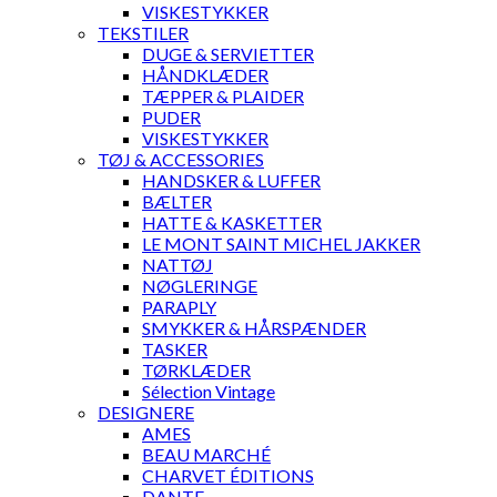
VISKESTYKKER
TEKSTILER
DUGE & SERVIETTER
HÅNDKLÆDER
TÆPPER & PLAIDER
PUDER
VISKESTYKKER
TØJ & ACCESSORIES
HANDSKER & LUFFER
BÆLTER
HATTE & KASKETTER
LE MONT SAINT MICHEL JAKKER
NATTØJ
NØGLERINGE
PARAPLY
SMYKKER & HÅRSPÆNDER
TASKER
TØRKLÆDER
Sélection Vintage
DESIGNERE
AMES
BEAU MARCHÉ
CHARVET ÉDITIONS
DANTE