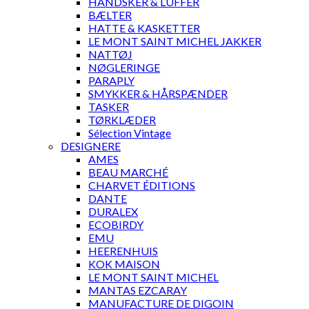
HANDSKER & LUFFER
BÆLTER
HATTE & KASKETTER
LE MONT SAINT MICHEL JAKKER
NATTØJ
NØGLERINGE
PARAPLY
SMYKKER & HÅRSPÆNDER
TASKER
TØRKLÆDER
Sélection Vintage
DESIGNERE
AMES
BEAU MARCHÉ
CHARVET ÉDITIONS
DANTE
DURALEX
ECOBIRDY
EMU
HEERENHUIS
KOK MAISON
LE MONT SAINT MICHEL
MANTAS EZCARAY
MANUFACTURE DE DIGOIN