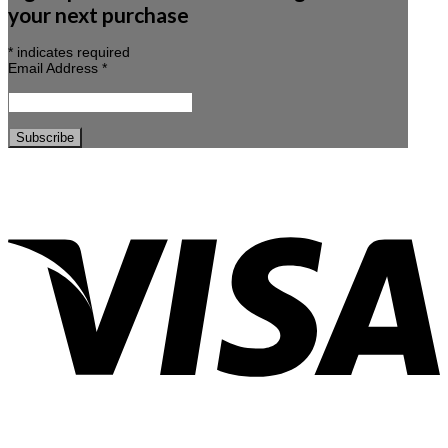
your next purchase
*
indicates required
Email Address
*