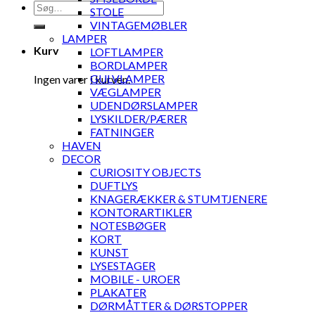
Søg
STOLE
efter:
VINTAGEMØBLER
LAMPER
Kurv
LOFTLAMPER
BORDLAMPER
GULVLAMPER
Ingen varer i kurven.
VÆGLAMPER
UDENDØRSLAMPER
LYSKILDER/PÆRER
FATNINGER
HAVEN
DECOR
CURIOSITY OBJECTS
DUFTLYS
KNAGERÆKKER & STUMTJENERE
KONTORARTIKLER
NOTESBØGER
KORT
KUNST
LYSESTAGER
MOBILE - UROER
PLAKATER
DØRMÅTTER & DØRSTOPPER