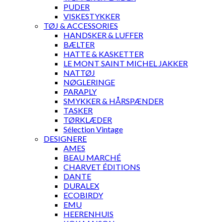
PUDER
VISKESTYKKER
TØJ & ACCESSORIES
HANDSKER & LUFFER
BÆLTER
HATTE & KASKETTER
LE MONT SAINT MICHEL JAKKER
NATTØJ
NØGLERINGE
PARAPLY
SMYKKER & HÅRSPÆNDER
TASKER
TØRKLÆDER
Sélection Vintage
DESIGNERE
AMES
BEAU MARCHÉ
CHARVET ÉDITIONS
DANTE
DURALEX
ECOBIRDY
EMU
HEERENHUIS