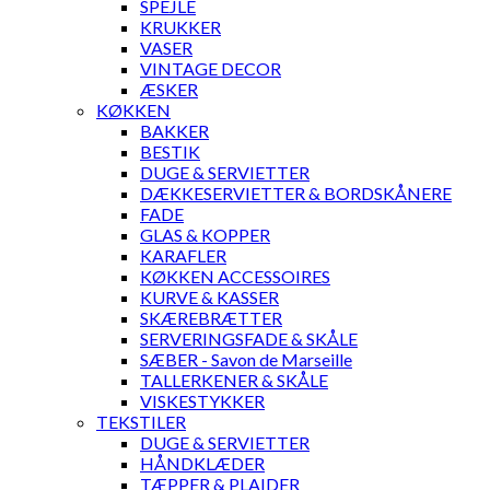
SPEJLE
KRUKKER
VASER
VINTAGE DECOR
ÆSKER
KØKKEN
BAKKER
BESTIK
DUGE & SERVIETTER
DÆKKESERVIETTER & BORDSKÅNERE
FADE
GLAS & KOPPER
KARAFLER
KØKKEN ACCESSOIRES
KURVE & KASSER
SKÆREBRÆTTER
SERVERINGSFADE & SKÅLE
SÆBER - Savon de Marseille
TALLERKENER & SKÅLE
VISKESTYKKER
TEKSTILER
DUGE & SERVIETTER
HÅNDKLÆDER
TÆPPER & PLAIDER