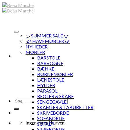
Skip
to
content
🍊 SUMMER SALE 🍊
·🌿 HAVEMØBLER 🌿
NYHEDER
MØBLER
BARSTOLE
BARVOGNE
BÆNKE
BØRNEMØBLER
LÆNESTOLE
HYLDER
PARASOL
REOLER & SKABE
Søg
SENGEGAVLE
efter:
SKAMLER & TABURETTER
SKRIVEBORDE
SOFABORDE
Ingen varer i kurven.
SOFAER
SPISEBORDE