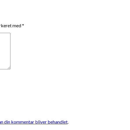
arkeret med
*
n din kommentar bliver behandlet
.