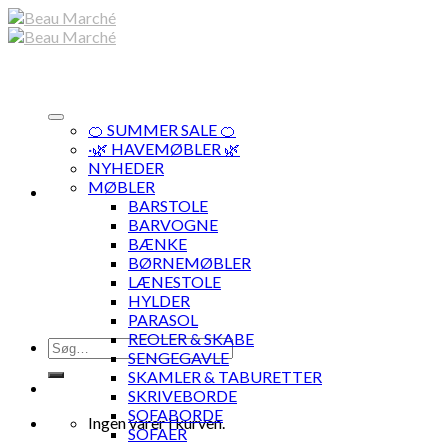
Skip
to
content
🍊 SUMMER SALE 🍊
·🌿 HAVEMØBLER 🌿
NYHEDER
MØBLER
BARSTOLE
BARVOGNE
BÆNKE
BØRNEMØBLER
LÆNESTOLE
HYLDER
PARASOL
REOLER & SKABE
Søg
SENGEGAVLE
efter:
SKAMLER & TABURETTER
SKRIVEBORDE
SOFABORDE
Ingen varer i kurven.
SOFAER