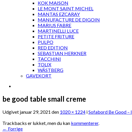
KOK MAISON
LE MONT SAINT MICHEL
MANTAS EZCARAY
MANUFACTURE DE DIGOIN
MARIUS FABRE
MARTINELLI LUCE
PETITE FRITURE
PULPO
RED EDITION
SEBASTIAN HERKNER
TACCHINI
TOLIX
WÄSTBERG
GAVEKORT
be good table small creme
Udgivet
januar 29, 2021
den
1020 × 1224
i
Sofabord Be Good – I
Trackbacks er lukket, men du kan
kommenterer
.
←
Forrige