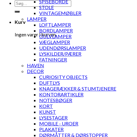
SPISEBORDE
Søg
STOLE
efter:
VINTAGEMØBLER
LAMPER
Kurv
LOFTLAMPER
BORDLAMPER
Ingen varer i kurven.
GULVLAMPER
VÆGLAMPER
UDENDØRSLAMPER
LYSKILDER/PÆRER
FATNINGER
HAVEN
DECOR
CURIOSITY OBJECTS
DUFTLYS
KNAGERÆKKER & STUMTJENERE
KONTORARTIKLER
NOTESBØGER
KORT
KUNST
LYSESTAGER
MOBILE - UROER
PLAKATER
DØRMÅTTER & DØRSTOPPER