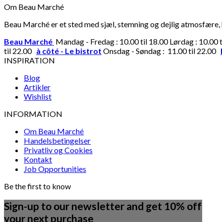
Om Beau Marché
Beau Marché er et sted med sjæl, stemning og dejlig atmosfære, hv
Beau Marché
Mandag - Fredag : 10.00 til 18.00 Lørdag : 10.00 
til 22.00
à côté - Le bistrot
Onsdag - Søndag : 11.00 til 22.00
INSPIRATION
Blog
Artikler
Wishlist
INFORMATION
Om Beau Marché
Handelsbetingelser
Privatliv og Cookies
Kontakt
Job Opportunities
Be the first to know
Sign-up to our newsletter and get 10% off
your next purchase