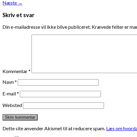
Næste
→
Skriv et svar
Din e-mailadresse vil ikke blive publiceret.
Krævede felter er m
Kommentar
*
Navn
*
E-mail
*
Websted
Dette site anvender Akismet til at reducere spam.
Læs om hvorda