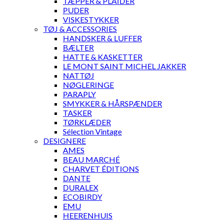
TÆPPER & PLAIDER
PUDER
VISKESTYKKER
TØJ & ACCESSORIES
HANDSKER & LUFFER
BÆLTER
HATTE & KASKETTER
LE MONT SAINT MICHEL JAKKER
NATTØJ
NØGLERINGE
PARAPLY
SMYKKER & HÅRSPÆNDER
TASKER
TØRKLÆDER
Sélection Vintage
DESIGNERE
AMES
BEAU MARCHÉ
CHARVET ÉDITIONS
DANTE
DURALEX
ECOBIRDY
EMU
HEERENHUIS