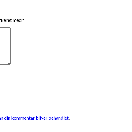
arkeret med
*
n din kommentar bliver behandlet
.