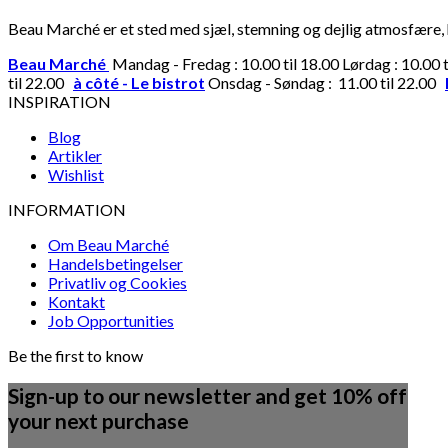
Beau Marché er et sted med sjæl, stemning og dejlig atmosfære, hv
Beau Marché
Mandag - Fredag : 10.00 til 18.00 Lørdag : 10.00 
til 22.00
à côté - Le bistrot
Onsdag - Søndag : 11.00 til 22.00
INSPIRATION
Blog
Artikler
Wishlist
INFORMATION
Om Beau Marché
Handelsbetingelser
Privatliv og Cookies
Kontakt
Job Opportunities
Be the first to know
Sign-up to our newsletter and get 10% off
your next purchase