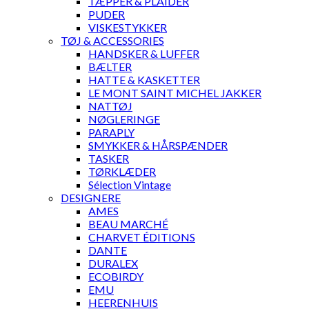
TÆPPER & PLAIDER
PUDER
VISKESTYKKER
TØJ & ACCESSORIES
HANDSKER & LUFFER
BÆLTER
HATTE & KASKETTER
LE MONT SAINT MICHEL JAKKER
NATTØJ
NØGLERINGE
PARAPLY
SMYKKER & HÅRSPÆNDER
TASKER
TØRKLÆDER
Sélection Vintage
DESIGNERE
AMES
BEAU MARCHÉ
CHARVET ÉDITIONS
DANTE
DURALEX
ECOBIRDY
EMU
HEERENHUIS