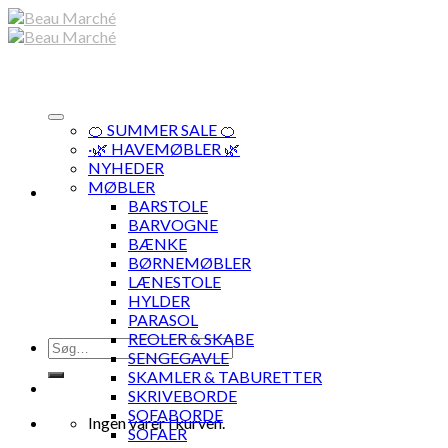
Skip
to
content
🍊 SUMMER SALE 🍊
·🌿 HAVEMØBLER 🌿
NYHEDER
MØBLER
BARSTOLE
BARVOGNE
BÆNKE
BØRNEMØBLER
LÆNESTOLE
HYLDER
PARASOL
REOLER & SKABE
Søg
SENGEGAVLE
efter:
SKAMLER & TABURETTER
SKRIVEBORDE
SOFABORDE
Ingen varer i kurven.
SOFAER