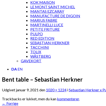
KOK MAISON
LE MONT SAINT MICHEL
MANTAS EZCARAY
MANUFACTURE DE DIGOIN
MARIUS FABRE
MARTINELLI LUCE
PETITE FRITURE
PULPO
RED EDITION
SEBASTIAN HERKNER
TACCHINI
TOLIX
WÄSTBERG
GAVEKORT
DA
EN
Bent table – Sebastian Herkner
Udgivet
januar 9, 2021
den
1020 × 1224
i
Sebastian Herkner x P
Trackbacks er lukket, men du kan
kommenterer
.
←
Forrige