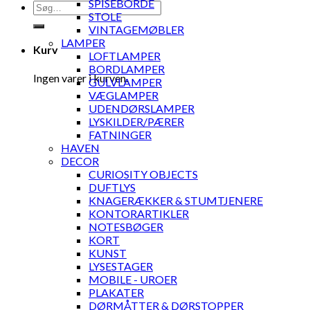
SPISEBORDE
Søg
STOLE
efter:
VINTAGEMØBLER
LAMPER
Kurv
LOFTLAMPER
BORDLAMPER
Ingen varer i kurven.
GULVLAMPER
VÆGLAMPER
UDENDØRSLAMPER
LYSKILDER/PÆRER
FATNINGER
HAVEN
DECOR
CURIOSITY OBJECTS
DUFTLYS
KNAGERÆKKER & STUMTJENERE
KONTORARTIKLER
NOTESBØGER
KORT
KUNST
LYSESTAGER
MOBILE - UROER
PLAKATER
DØRMÅTTER & DØRSTOPPER