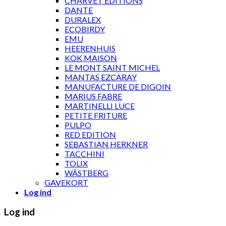
CHARVET ÉDITIONS
DANTE
DURALEX
ECOBIRDY
EMU
HEERENHUIS
KOK MAISON
LE MONT SAINT MICHEL
MANTAS EZCARAY
MANUFACTURE DE DIGOIN
MARIUS FABRE
MARTINELLI LUCE
PETITE FRITURE
PULPO
RED EDITION
SEBASTIAN HERKNER
TACCHINI
TOLIX
WÄSTBERG
GAVEKORT
Log ind
Log ind