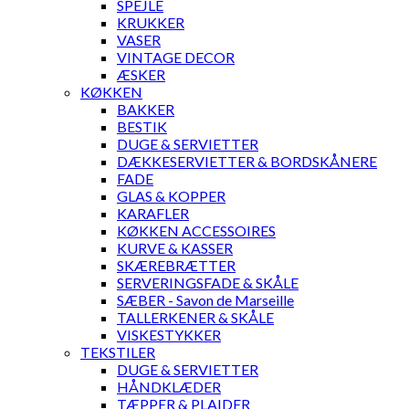
SPEJLE
KRUKKER
VASER
VINTAGE DECOR
ÆSKER
KØKKEN
BAKKER
BESTIK
DUGE & SERVIETTER
DÆKKESERVIETTER & BORDSKÅNERE
FADE
GLAS & KOPPER
KARAFLER
KØKKEN ACCESSOIRES
KURVE & KASSER
SKÆREBRÆTTER
SERVERINGSFADE & SKÅLE
SÆBER - Savon de Marseille
TALLERKENER & SKÅLE
VISKESTYKKER
TEKSTILER
DUGE & SERVIETTER
HÅNDKLÆDER
TÆPPER & PLAIDER