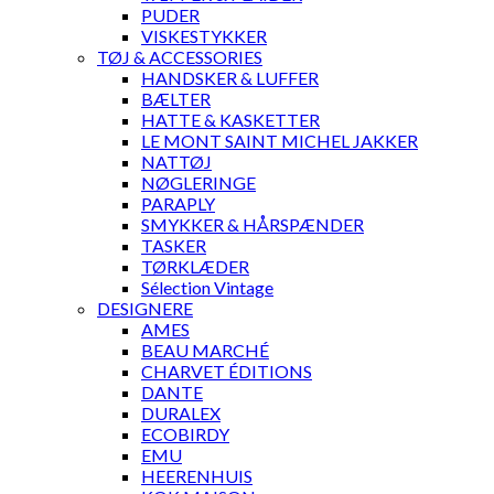
PUDER
VISKESTYKKER
TØJ & ACCESSORIES
HANDSKER & LUFFER
BÆLTER
HATTE & KASKETTER
LE MONT SAINT MICHEL JAKKER
NATTØJ
NØGLERINGE
PARAPLY
SMYKKER & HÅRSPÆNDER
TASKER
TØRKLÆDER
Sélection Vintage
DESIGNERE
AMES
BEAU MARCHÉ
CHARVET ÉDITIONS
DANTE
DURALEX
ECOBIRDY
EMU
HEERENHUIS