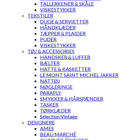
TALLERKENER & SKÅLE
VISKESTYKKER
TEKSTILER
DUGE & SERVIETTER
HÅNDKLÆDER
TÆPPER & PLAIDER
PUDER
VISKESTYKKER
TØJ & ACCESSORIES
HANDSKER & LUFFER
BÆLTER
HATTE & KASKETTER
LE MONT SAINT MICHEL JAKKER
NATTØJ
NØGLERINGE
PARAPLY
SMYKKER & HÅRSPÆNDER
TASKER
TØRKLÆDER
Sélection Vintage
DESIGNERE
AMES
BEAU MARCHÉ