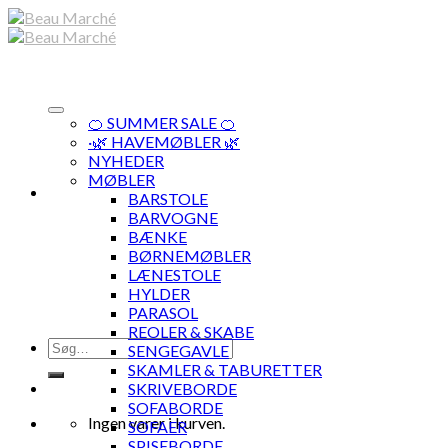
Skip
to
content
🍊 SUMMER SALE 🍊
·🌿 HAVEMØBLER 🌿
NYHEDER
MØBLER
BARSTOLE
BARVOGNE
BÆNKE
BØRNEMØBLER
LÆNESTOLE
HYLDER
PARASOL
REOLER & SKABE
Søg
SENGEGAVLE
efter:
SKAMLER & TABURETTER
SKRIVEBORDE
SOFABORDE
Ingen varer i kurven.
SOFAER
SPISEBORDE