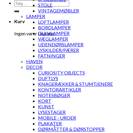
Søg
STOLE
efter:
VINTAGEMØBLER
LAMPER
Kurv
LOFTLAMPER
BORDLAMPER
GULVLAMPER
Ingen varer i kurven.
VÆGLAMPER
UDENDØRSLAMPER
LYSKILDER/PÆRER
FATNINGER
HAVEN
DECOR
CURIOSITY OBJECTS
DUFTLYS
KNAGERÆKKER & STUMTJENERE
KONTORARTIKLER
NOTESBØGER
KORT
KUNST
LYSESTAGER
MOBILE - UROER
PLAKATER
DØRMÅTTER & DØRSTOPPER