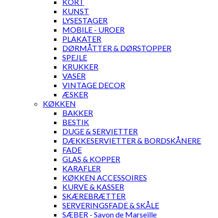
KORT
KUNST
LYSESTAGER
MOBILE - UROER
PLAKATER
DØRMÅTTER & DØRSTOPPER
SPEJLE
KRUKKER
VASER
VINTAGE DECOR
ÆSKER
KØKKEN
BAKKER
BESTIK
DUGE & SERVIETTER
DÆKKESERVIETTER & BORDSKÅNERE
FADE
GLAS & KOPPER
KARAFLER
KØKKEN ACCESSOIRES
KURVE & KASSER
SKÆREBRÆTTER
SERVERINGSFADE & SKÅLE
SÆBER - Savon de Marseille