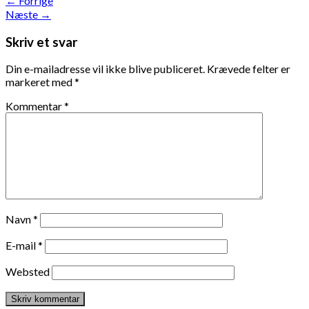
←
Forrige
Næste
→
Skriv et svar
Din e-mailadresse vil ikke blive publiceret.
Krævede felter er
markeret med
*
Kommentar
*
Navn
*
E-mail
*
Websted