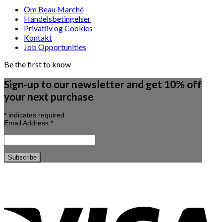
Om Beau Marché
Handelsbetingelser
Privatliv og Cookies
Kontakt
Job Opportunities
Be the first to know
Sign-up to our newsletter and get 10% off
your next purchase
*
indicates required
Email Address
*