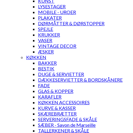
KUNST
LYSESTAGER
MOBILE - UROER
PLAKATER
DØRMÅTTER & DØRSTOPPER
SPEJLE
KRUKKER
VASER
VINTAGE DECOR
ÆSKER
KØKKEN
BAKKER
BESTIK
DUGE & SERVIETTER
DÆKKESERVIETTER & BORDSKÅNERE
FADE
GLAS & KOPPER
KARAFLER
KØKKEN ACCESSOIRES
KURVE & KASSER
SKÆREBRÆTTER
SERVERINGSFADE & SKÅLE
SÆBER - Savon de Marseille
TALLERKENER & SKÅLE