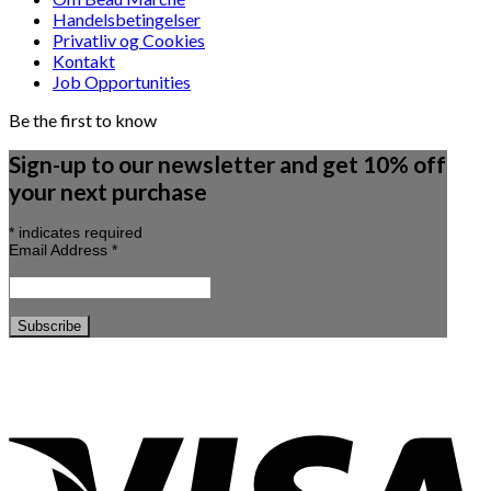
Handelsbetingelser
Privatliv og Cookies
Kontakt
Job Opportunities
Be the first to know
Sign-up to our newsletter and get 10% off
your next purchase
*
indicates required
Email Address
*