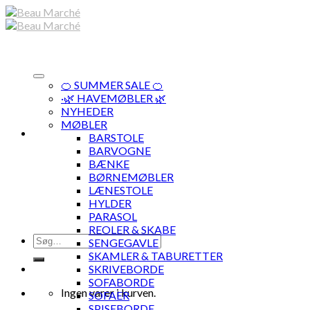
Skip
to
content
🍊 SUMMER SALE 🍊
·🌿 HAVEMØBLER 🌿
NYHEDER
MØBLER
BARSTOLE
BARVOGNE
BÆNKE
BØRNEMØBLER
LÆNESTOLE
HYLDER
PARASOL
REOLER & SKABE
Søg
SENGEGAVLE
efter:
SKAMLER & TABURETTER
SKRIVEBORDE
SOFABORDE
Ingen varer i kurven.
SOFAER
SPISEBORDE