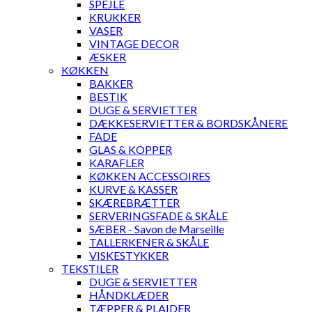
SPEJLE
KRUKKER
VASER
VINTAGE DECOR
ÆSKER
KØKKEN
BAKKER
BESTIK
DUGE & SERVIETTER
DÆKKESERVIETTER & BORDSKÅNERE
FADE
GLAS & KOPPER
KARAFLER
KØKKEN ACCESSOIRES
KURVE & KASSER
SKÆREBRÆTTER
SERVERINGSFADE & SKÅLE
SÆBER - Savon de Marseille
TALLERKENER & SKÅLE
VISKESTYKKER
TEKSTILER
DUGE & SERVIETTER
HÅNDKLÆDER
TÆPPER & PLAIDER