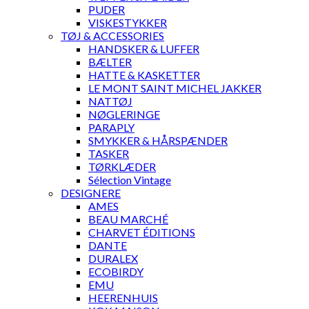
PUDER
VISKESTYKKER
TØJ & ACCESSORIES
HANDSKER & LUFFER
BÆLTER
HATTE & KASKETTER
LE MONT SAINT MICHEL JAKKER
NATTØJ
NØGLERINGE
PARAPLY
SMYKKER & HÅRSPÆNDER
TASKER
TØRKLÆDER
Sélection Vintage
DESIGNERE
AMES
BEAU MARCHÉ
CHARVET ÉDITIONS
DANTE
DURALEX
ECOBIRDY
EMU
HEERENHUIS