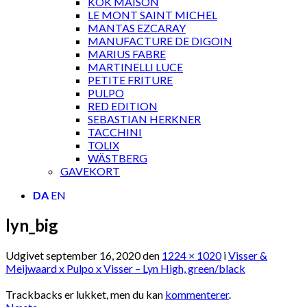
KOK MAISON
LE MONT SAINT MICHEL
MANTAS EZCARAY
MANUFACTURE DE DIGOIN
MARIUS FABRE
MARTINELLI LUCE
PETITE FRITURE
PULPO
RED EDITION
SEBASTIAN HERKNER
TACCHINI
TOLIX
WÄSTBERG
GAVEKORT
DA
EN
lyn_big
Udgivet
september 16, 2020
den
1224 × 1020
i
Visser &
Meijwaard x Pulpo x Visser – Lyn High, green/black
Trackbacks er lukket, men du kan
kommenterer
.