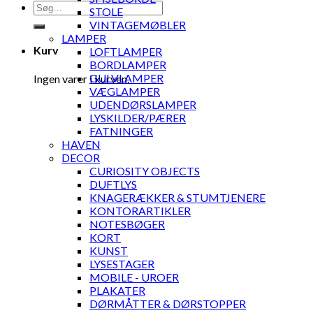
Søg
STOLE
efter:
VINTAGEMØBLER
LAMPER
Kurv
LOFTLAMPER
BORDLAMPER
GULVLAMPER
Ingen varer i kurven.
VÆGLAMPER
UDENDØRSLAMPER
LYSKILDER/PÆRER
FATNINGER
HAVEN
DECOR
CURIOSITY OBJECTS
DUFTLYS
KNAGERÆKKER & STUMTJENERE
KONTORARTIKLER
NOTESBØGER
KORT
KUNST
LYSESTAGER
MOBILE - UROER
PLAKATER
DØRMÅTTER & DØRSTOPPER