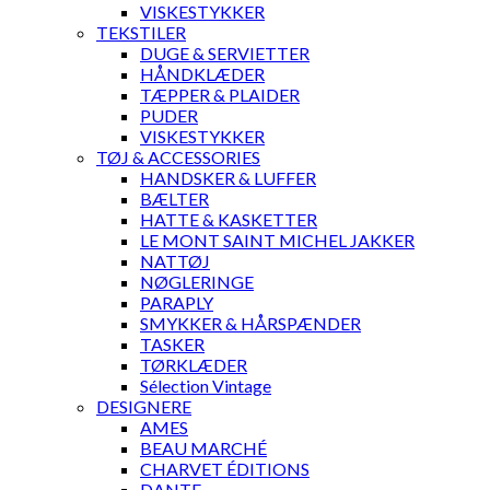
VISKESTYKKER
TEKSTILER
DUGE & SERVIETTER
HÅNDKLÆDER
TÆPPER & PLAIDER
PUDER
VISKESTYKKER
TØJ & ACCESSORIES
HANDSKER & LUFFER
BÆLTER
HATTE & KASKETTER
LE MONT SAINT MICHEL JAKKER
NATTØJ
NØGLERINGE
PARAPLY
SMYKKER & HÅRSPÆNDER
TASKER
TØRKLÆDER
Sélection Vintage
DESIGNERE
AMES
BEAU MARCHÉ
CHARVET ÉDITIONS
DANTE