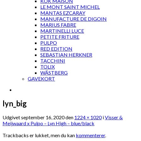
KOK MAISON
LE MONT SAINT MICHEL
MANTAS EZCARAY
MANUFACTURE DE DIGOIN
MARIUS FABRE
MARTINELLI LUCE
PETITE FRITURE
PULPO
RED EDITION
SEBASTIAN HERKNER
TACCHINI
TOLIX
WÄSTBERG
GAVEKORT
lyn_big
Udgivet
september 16, 2020
den
1224 × 1020
i
Visser &
Meijwaard x Pulpo – Lyn High – blue/black
Trackbacks er lukket, men du kan
kommenterer
.