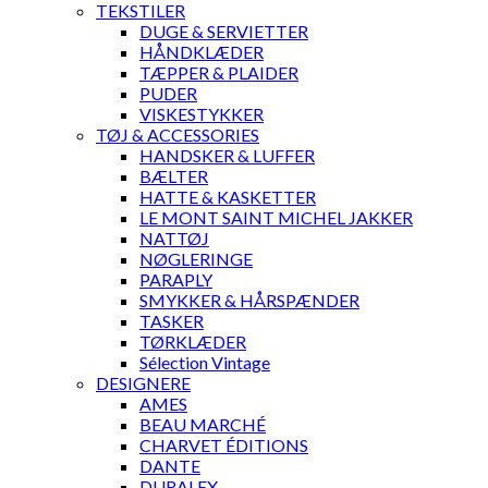
TEKSTILER
DUGE & SERVIETTER
HÅNDKLÆDER
TÆPPER & PLAIDER
PUDER
VISKESTYKKER
TØJ & ACCESSORIES
HANDSKER & LUFFER
BÆLTER
HATTE & KASKETTER
LE MONT SAINT MICHEL JAKKER
NATTØJ
NØGLERINGE
PARAPLY
SMYKKER & HÅRSPÆNDER
TASKER
TØRKLÆDER
Sélection Vintage
DESIGNERE
AMES
BEAU MARCHÉ
CHARVET ÉDITIONS
DANTE
DURALEX