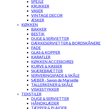
SPEJLE
KRUKKER
VASER
VINTAGE DECOR
ÆSKER
KØKKEN
BAKKER
BESTIK
DUGE & SERVIETTER
DÆKKESERVIETTER & BORDSKÅNERE
FADE
GLAS & KOPPER
KARAFLER
KØKKEN ACCESSOIRES
KURVE & KASSER
SKÆREBRÆTTER
SERVERINGSFADE & SKÅLE
SÆBER - Savon de Marseille
TALLERKENER & SKÅLE
VISKESTYKKER
TEKSTILER
DUGE & SERVIETTER
HÅNDKLÆDER
TÆPPER & PLAIDER