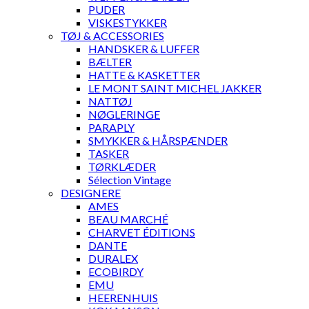
PUDER
VISKESTYKKER
TØJ & ACCESSORIES
HANDSKER & LUFFER
BÆLTER
HATTE & KASKETTER
LE MONT SAINT MICHEL JAKKER
NATTØJ
NØGLERINGE
PARAPLY
SMYKKER & HÅRSPÆNDER
TASKER
TØRKLÆDER
Sélection Vintage
DESIGNERE
AMES
BEAU MARCHÉ
CHARVET ÉDITIONS
DANTE
DURALEX
ECOBIRDY
EMU
HEERENHUIS