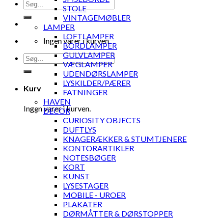
Søg
STOLE
efter:
VINTAGEMØBLER
LAMPER
LOFTLAMPER
Ingen varer i kurven.
BORDLAMPER
GULVLAMPER
Søg
VÆGLAMPER
efter:
UDENDØRSLAMPER
LYSKILDER/PÆRER
Kurv
FATNINGER
HAVEN
Ingen varer i kurven.
DECOR
CURIOSITY OBJECTS
DUFTLYS
KNAGERÆKKER & STUMTJENERE
KONTORARTIKLER
NOTESBØGER
KORT
KUNST
LYSESTAGER
MOBILE - UROER
PLAKATER
DØRMÅTTER & DØRSTOPPER