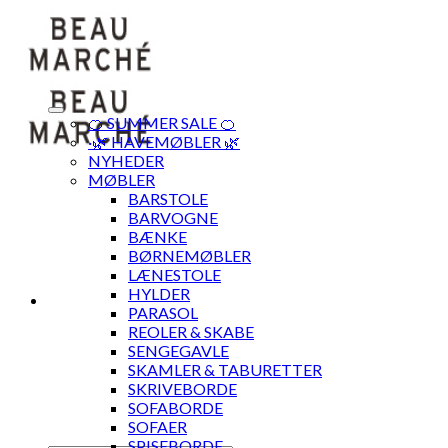
Skip
to
content
🍊 SUMMER SALE 🍊
·🌿 HAVEMØBLER 🌿
NYHEDER
MØBLER
BARSTOLE
BARVOGNE
BÆNKE
BØRNEMØBLER
LÆNESTOLE
HYLDER
PARASOL
REOLER & SKABE
SENGEGAVLE
SKAMLER & TABURETTER
SKRIVEBORDE
SOFABORDE
SOFAER
SPISEBORDE