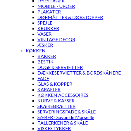
LYSESTAGER
MOBILE - UROER
PLAKATER
DØRMÅTTER & DØRSTOPPER
SPEJLE
KRUKKER
VASER
VINTAGE DECOR
ÆSKER
KØKKEN
BAKKER
BESTIK
DUGE & SERVIETTER
DÆKKESERVIETTER & BORDSKÅNERE
FADE
GLAS & KOPPER
KARAFLER
KØKKEN ACCESSOIRES
KURVE & KASSER
SKÆREBRÆTTER
SERVERINGSFADE & SKÅLE
SÆBER - Savon de Marseille
TALLERKENER & SKÅLE
VISKESTYKKER