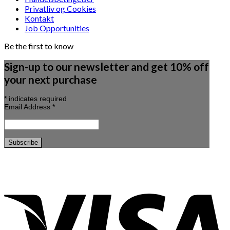
Privatliv og Cookies
Kontakt
Job Opportunities
Be the first to know
Sign-up to our newsletter and get 10% off
your next purchase
*
indicates required
Email Address
*