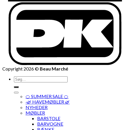
Copyright 2026 ©
Beau Marché
Søg
efter:
🍊 SUMMER SALE 🍊
·🌿 HAVEMØBLER 🌿
NYHEDER
MØBLER
BARSTOLE
BARVOGNE
BÆNKE