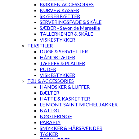
KØKKEN ACCESSOIRES
KURVE & KASSER
SKÆREBRÆTTER
SERVERINGSFADE & SKÅLE
SÆBER - Savon de Marseille
TALLERKENER & SKÅLE
VISKESTYKKER
TEKSTILER
DUGE & SERVIETTER
HÅNDKLÆDER
TÆPPER & PLAIDER
PUDER
VISKESTYKKER
TØJ & ACCESSORIES
HANDSKER & LUFFER
BÆLTER
HATTE & KASKETTER
LE MONT SAINT MICHEL JAKKER
NATTØJ
NØGLERINGE
PARAPLY
SMYKKER & HÅRSPÆNDER
TASKER