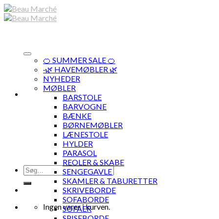
Skip
to
content
🍊 SUMMER SALE 🍊
·🌿 HAVEMØBLER 🌿
NYHEDER
MØBLER
BARSTOLE
BARVOGNE
BÆNKE
BØRNEMØBLER
LÆNESTOLE
HYLDER
PARASOL
REOLER & SKABE
Søg
SENGEGAVLE
efter:
SKAMLER & TABURETTER
SKRIVEBORDE
SOFABORDE
Ingen varer i kurven.
SOFAER
SPISEBORDE