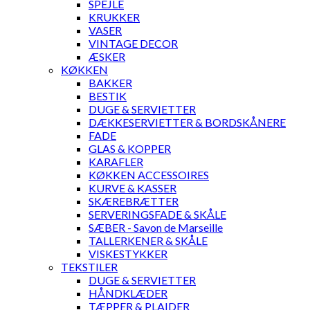
SPEJLE
KRUKKER
VASER
VINTAGE DECOR
ÆSKER
KØKKEN
BAKKER
BESTIK
DUGE & SERVIETTER
DÆKKESERVIETTER & BORDSKÅNERE
FADE
GLAS & KOPPER
KARAFLER
KØKKEN ACCESSOIRES
KURVE & KASSER
SKÆREBRÆTTER
SERVERINGSFADE & SKÅLE
SÆBER - Savon de Marseille
TALLERKENER & SKÅLE
VISKESTYKKER
TEKSTILER
DUGE & SERVIETTER
HÅNDKLÆDER
TÆPPER & PLAIDER