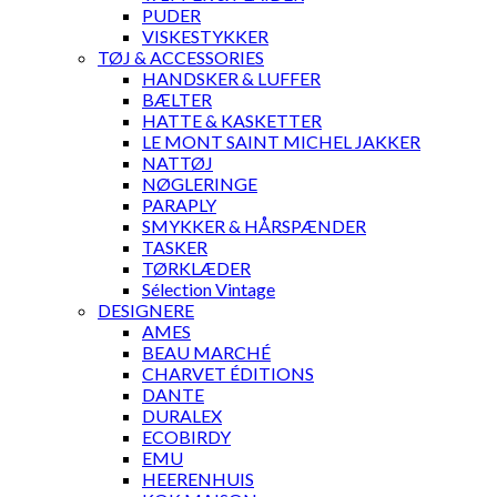
PUDER
VISKESTYKKER
TØJ & ACCESSORIES
HANDSKER & LUFFER
BÆLTER
HATTE & KASKETTER
LE MONT SAINT MICHEL JAKKER
NATTØJ
NØGLERINGE
PARAPLY
SMYKKER & HÅRSPÆNDER
TASKER
TØRKLÆDER
Sélection Vintage
DESIGNERE
AMES
BEAU MARCHÉ
CHARVET ÉDITIONS
DANTE
DURALEX
ECOBIRDY
EMU
HEERENHUIS