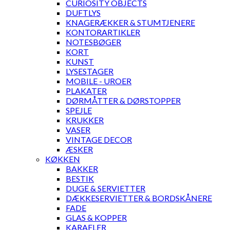
CURIOSITY OBJECTS
DUFTLYS
KNAGERÆKKER & STUMTJENERE
KONTORARTIKLER
NOTESBØGER
KORT
KUNST
LYSESTAGER
MOBILE - UROER
PLAKATER
DØRMÅTTER & DØRSTOPPER
SPEJLE
KRUKKER
VASER
VINTAGE DECOR
ÆSKER
KØKKEN
BAKKER
BESTIK
DUGE & SERVIETTER
DÆKKESERVIETTER & BORDSKÅNERE
FADE
GLAS & KOPPER
KARAFLER