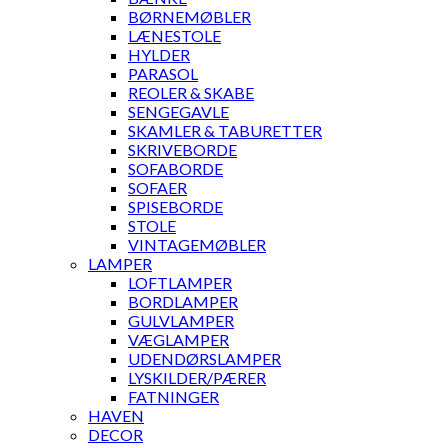
BØRNEMØBLER
LÆNESTOLE
HYLDER
PARASOL
REOLER & SKABE
SENGEGAVLE
SKAMLER & TABURETTER
SKRIVEBORDE
SOFABORDE
SOFAER
SPISEBORDE
STOLE
VINTAGEMØBLER
LAMPER
LOFTLAMPER
BORDLAMPER
GULVLAMPER
VÆGLAMPER
UDENDØRSLAMPER
LYSKILDER/PÆRER
FATNINGER
HAVEN
DECOR