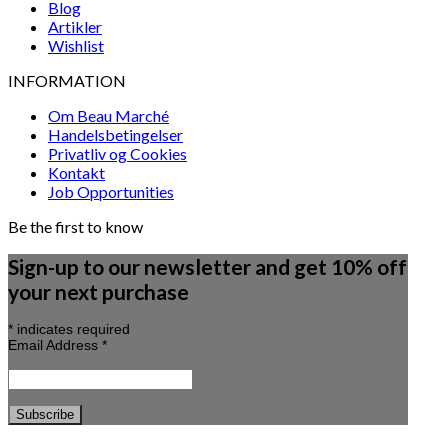
Blog
Artikler
Wishlist
INFORMATION
Om Beau Marché
Handelsbetingelser
Privatliv og Cookies
Kontakt
Job Opportunities
Be the first to know
Sign-up to our newsletter and get 10% off
your next purchase
*
indicates required
Email Address
*