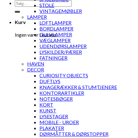
Søg
STOLE
efter:
VINTAGEMØBLER
LAMPER
Kurv
LOFTLAMPER
BORDLAMPER
GULVLAMPER
Ingen varer i kurven.
VÆGLAMPER
UDENDØRSLAMPER
LYSKILDER/PÆRER
FATNINGER
HAVEN
DECOR
CURIOSITY OBJECTS
DUFTLYS
KNAGERÆKKER & STUMTJENERE
KONTORARTIKLER
NOTESBØGER
KORT
KUNST
LYSESTAGER
MOBILE - UROER
PLAKATER
DØRMÅTTER & DØRSTOPPER