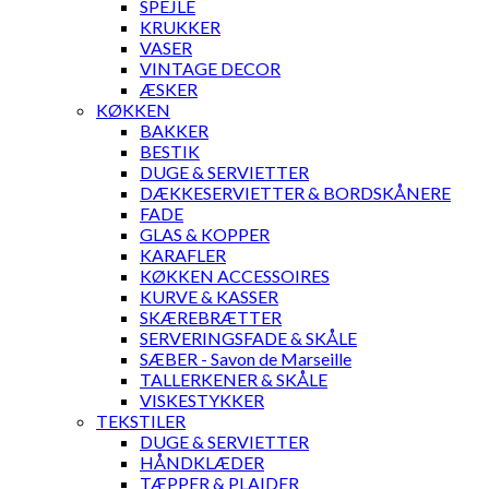
SPEJLE
KRUKKER
VASER
VINTAGE DECOR
ÆSKER
KØKKEN
BAKKER
BESTIK
DUGE & SERVIETTER
DÆKKESERVIETTER & BORDSKÅNERE
FADE
GLAS & KOPPER
KARAFLER
KØKKEN ACCESSOIRES
KURVE & KASSER
SKÆREBRÆTTER
SERVERINGSFADE & SKÅLE
SÆBER - Savon de Marseille
TALLERKENER & SKÅLE
VISKESTYKKER
TEKSTILER
DUGE & SERVIETTER
HÅNDKLÆDER
TÆPPER & PLAIDER