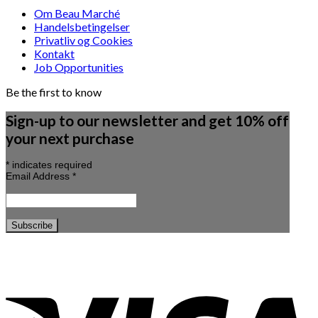
Om Beau Marché
Handelsbetingelser
Privatliv og Cookies
Kontakt
Job Opportunities
Be the first to know
Sign-up to our newsletter and get 10% off
your next purchase
*
indicates required
Email Address
*