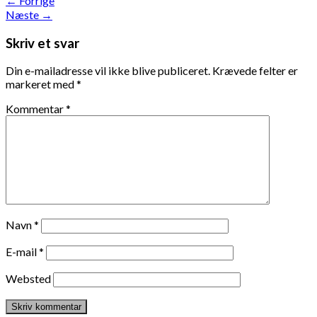
←
Forrige
Næste
→
Skriv et svar
Din e-mailadresse vil ikke blive publiceret.
Krævede felter er
markeret med
*
Kommentar
*
Navn
*
E-mail
*
Websted