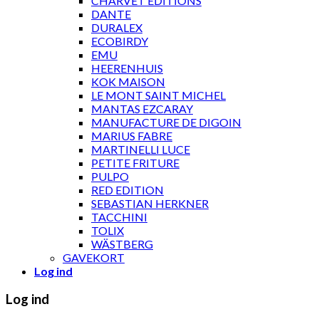
CHARVET ÉDITIONS
DANTE
DURALEX
ECOBIRDY
EMU
HEERENHUIS
KOK MAISON
LE MONT SAINT MICHEL
MANTAS EZCARAY
MANUFACTURE DE DIGOIN
MARIUS FABRE
MARTINELLI LUCE
PETITE FRITURE
PULPO
RED EDITION
SEBASTIAN HERKNER
TACCHINI
TOLIX
WÄSTBERG
GAVEKORT
Log ind
Log ind