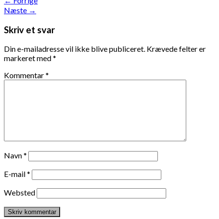
←
Forrige
Næste
→
Skriv et svar
Din e-mailadresse vil ikke blive publiceret.
Krævede felter er
markeret med
*
Kommentar
*
Navn
*
E-mail
*
Websted