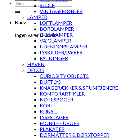
Søg
STOLE
efter:
VINTAGEMØBLER
LAMPER
Kurv
LOFTLAMPER
BORDLAMPER
GULVLAMPER
Ingen varer i kurven.
VÆGLAMPER
UDENDØRSLAMPER
LYSKILDER/PÆRER
FATNINGER
HAVEN
DECOR
CURIOSITY OBJECTS
DUFTLYS
KNAGERÆKKER & STUMTJENERE
KONTORARTIKLER
NOTESBØGER
KORT
KUNST
LYSESTAGER
MOBILE - UROER
PLAKATER
DØRMÅTTER & DØRSTOPPER