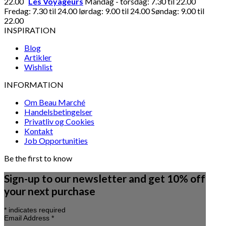
22.00
Les Voyageurs
Mandag - torsdag: 7.30 til 22.00
Fredag: 7.30 til 24.00 lørdag: 9.00 til 24.00 Søndag: 9.00 til
22.00
INSPIRATION
Blog
Artikler
Wishlist
INFORMATION
Om Beau Marché
Handelsbetingelser
Privatliv og Cookies
Kontakt
Job Opportunities
Be the first to know
Sign-up to our newsletter and get 10% off
your next purchase
*
indicates required
Email Address
*