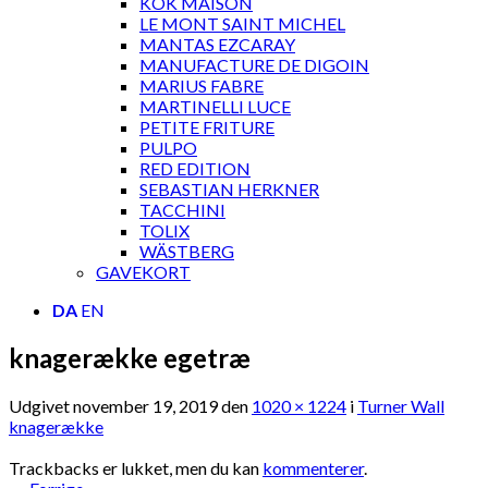
KOK MAISON
LE MONT SAINT MICHEL
MANTAS EZCARAY
MANUFACTURE DE DIGOIN
MARIUS FABRE
MARTINELLI LUCE
PETITE FRITURE
PULPO
RED EDITION
SEBASTIAN HERKNER
TACCHINI
TOLIX
WÄSTBERG
GAVEKORT
DA
EN
knagerække egetræ
Udgivet
november 19, 2019
den
1020 × 1224
i
Turner Wall
knagerække
Trackbacks er lukket, men du kan
kommenterer
.