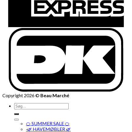
Copyright 2026 ©
Beau Marché
Søg
efter:
🍊 SUMMER SALE 🍊
·🌿 HAVEMØBLER 🌿