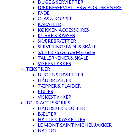
DUGE & SERVIETTER
DÆKKESERVIETTER & BORDSKÅNERE
FADE
GLAS & KOPPER
KARAFLER
KØKKEN ACCESSOIRES
KURVE & KASSER
SKÆREBRÆTTER
SERVERINGSFADE & SKÅLE
SÆBER - Savon de Marseille
TALLERKENER & SKÅLE
VISKESTYKKER
TEKSTILER
DUGE & SERVIETTER
HÅNDKLÆDER
TÆPPER & PLAIDER
PUDER
VISKESTYKKER
TØJ & ACCESSORIES
HANDSKER & LUFFER
BÆLTER
HATTE & KASKETTER
LE MONT SAINT MICHEL JAKKER
NATTØJ