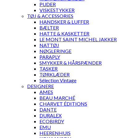
PUDER
VISKESTYKKER
TØJ & ACCESSORIES
HANDSKER & LUFFER
BÆLTER
HATTE & KASKETTER
LE MONT SAINT MICHEL JAKKER
NATTØJ
NØGLERINGE
PARAPLY
SMYKKER & HÅRSPÆNDER
TASKER
TØRKLÆDER
Sélection Vintage
DESIGNERE
AMES
BEAU MARCHÉ
CHARVET ÉDITIONS
DANTE
DURALEX
ECOBIRDY
EMU
HEERENHUIS