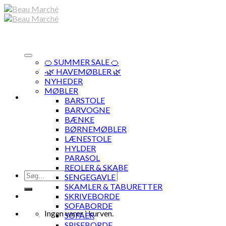
Skip
to
content
🍊 SUMMER SALE 🍊
·🌿 HAVEMØBLER 🌿
NYHEDER
MØBLER
BARSTOLE
BARVOGNE
BÆNKE
BØRNEMØBLER
LÆNESTOLE
HYLDER
PARASOL
REOLER & SKABE
Søg
SENGEGAVLE
efter:
SKAMLER & TABURETTER
SKRIVEBORDE
SOFABORDE
Ingen varer i kurven.
SOFAER
SPISEBORDE