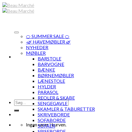
Skip
to
content
🍊 SUMMER SALE 🍊
·🌿 HAVEMØBLER 🌿
NYHEDER
MØBLER
BARSTOLE
BARVOGNE
BÆNKE
BØRNEMØBLER
LÆNESTOLE
HYLDER
PARASOL
REOLER & SKABE
Søg
SENGEGAVLE
efter:
SKAMLER & TABURETTER
SKRIVEBORDE
SOFABORDE
Ingen varer i kurven.
SOFAER
SPISEBORDE