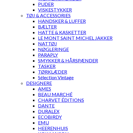
PUDER
VISKESTYKKER
TØJ & ACCESSORIES
HANDSKER & LUFFER
BÆLTER
HATTE & KASKETTER
LE MONT SAINT MICHEL JAKKER
NATTØJ
NØGLERINGE
PARAPLY
SMYKKER & HÅRSPÆNDER
TASKER
TØRKLÆDER
Sélection Vintage
DESIGNERE
AMES
BEAU MARCHÉ
CHARVET ÉDITIONS
DANTE
DURALEX
ECOBIRDY
EMU
HEERENHUIS