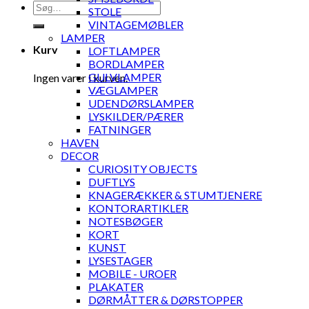
Søg
STOLE
efter:
VINTAGEMØBLER
LAMPER
Kurv
LOFTLAMPER
BORDLAMPER
GULVLAMPER
Ingen varer i kurven.
VÆGLAMPER
UDENDØRSLAMPER
LYSKILDER/PÆRER
FATNINGER
HAVEN
DECOR
CURIOSITY OBJECTS
DUFTLYS
KNAGERÆKKER & STUMTJENERE
KONTORARTIKLER
NOTESBØGER
KORT
KUNST
LYSESTAGER
MOBILE - UROER
PLAKATER
DØRMÅTTER & DØRSTOPPER