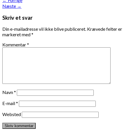
←
Forrige
Næste
→
Skriv et svar
Din e-mailadresse vil ikke blive publiceret.
Krævede felter er
markeret med
*
Kommentar
*
Navn
*
E-mail
*
Websted