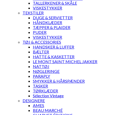
TALLERKENER & SKÅLE
VISKESTYKKER
TEKSTILER
DUGE & SERVIETTER
HÅNDKLÆDER
TÆPPER & PLAIDER
PUDER
VISKESTYKKER
TØJ & ACCESSORIES
HANDSKER & LUFFER
BÆLTER
HATTE & KASKETTER
LE MONT SAINT MICHEL JAKKER
NATTØJ
NØGLERINGE
PARAPLY
SMYKKER & HÅRSPÆNDER
TASKER
TØRKLÆDER
Sélection Vintage
DESIGNERE
AMES
BEAU MARCHÉ