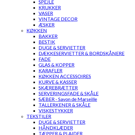
SPEJLE
KRUKKER
VASER
VINTAGE DECOR
ÆSKER
KØKKEN
BAKKER
BESTIK
DUGE & SERVIETTER
DÆKKESERVIETTER & BORDSKÅNERE
FADE
GLAS & KOPPER
KARAFLER
KØKKEN ACCESSOIRES
KURVE & KASSER
SKÆREBRÆTTER
SERVERINGSFADE & SKÅLE
SÆBER - Savon de Marseille
TALLERKENER & SKÅLE
VISKESTYKKER
TEKSTILER
DUGE & SERVIETTER
HÅNDKLÆDER
TÆPPER & PLAIDER