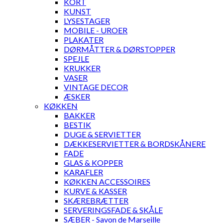
KORT
KUNST
LYSESTAGER
MOBILE - UROER
PLAKATER
DØRMÅTTER & DØRSTOPPER
SPEJLE
KRUKKER
VASER
VINTAGE DECOR
ÆSKER
KØKKEN
BAKKER
BESTIK
DUGE & SERVIETTER
DÆKKESERVIETTER & BORDSKÅNERE
FADE
GLAS & KOPPER
KARAFLER
KØKKEN ACCESSOIRES
KURVE & KASSER
SKÆREBRÆTTER
SERVERINGSFADE & SKÅLE
SÆBER - Savon de Marseille