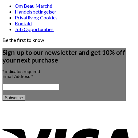
Om Beau Marché
Handelsbetingelser
Privatliv og Cookies
Kontakt
Job Opportunities
Be the first to know
Sign-up to our newsletter and get 10% off
your next purchase
*
indicates required
Email Address
*