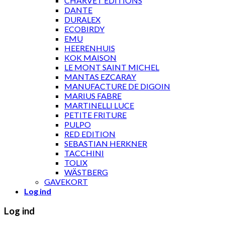
CHARVET ÉDITIONS
DANTE
DURALEX
ECOBIRDY
EMU
HEERENHUIS
KOK MAISON
LE MONT SAINT MICHEL
MANTAS EZCARAY
MANUFACTURE DE DIGOIN
MARIUS FABRE
MARTINELLI LUCE
PETITE FRITURE
PULPO
RED EDITION
SEBASTIAN HERKNER
TACCHINI
TOLIX
WÄSTBERG
GAVEKORT
Log ind
Log ind