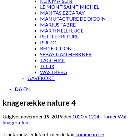
KOK MAISON
LE MONT SAINT MICHEL
MANTAS EZCARAY
MANUFACTURE DE DIGOIN
MARIUS FABRE
MARTINELLI LUCE
PETITE FRITURE
PULPO
RED EDITION
SEBASTIAN HERKNER
TACCHINI
TOLIX
WÄSTBERG
GAVEKORT
DA
EN
knagerække nature 4
Udgivet
november 19, 2019
den
1020 × 1224
i
Turner Wall
knagerække
Trackbacks er lukket, men du kan
kommenterer
.