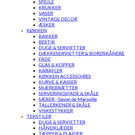
SPEJLE
KRUKKER
VASER
VINTAGE DECOR
ÆSKER
KØKKEN
BAKKER
BESTIK
DUGE & SERVIETTER
DÆKKESERVIETTER & BORDSKÅNERE
FADE
GLAS & KOPPER
KARAFLER
KØKKEN ACCESSOIRES
KURVE & KASSER
SKÆREBRÆTTER
SERVERINGSFADE & SKÅLE
SÆBER - Savon de Marseille
TALLERKENER & SKÅLE
VISKESTYKKER
TEKSTILER
DUGE & SERVIETTER
HÅNDKLÆDER
TÆPPER & PLAIDER