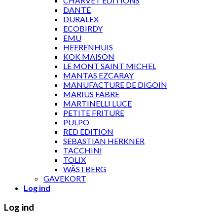
CHARVET ÉDITIONS
DANTE
DURALEX
ECOBIRDY
EMU
HEERENHUIS
KOK MAISON
LE MONT SAINT MICHEL
MANTAS EZCARAY
MANUFACTURE DE DIGOIN
MARIUS FABRE
MARTINELLI LUCE
PETITE FRITURE
PULPO
RED EDITION
SEBASTIAN HERKNER
TACCHINI
TOLIX
WÄSTBERG
GAVEKORT
Log ind
Log ind