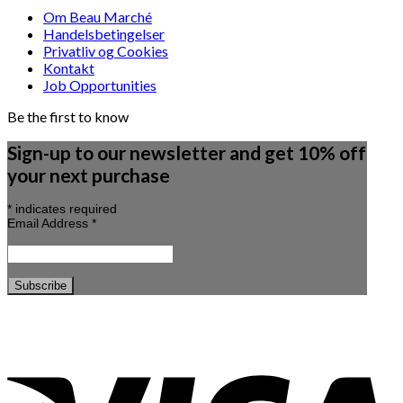
Om Beau Marché
Handelsbetingelser
Privatliv og Cookies
Kontakt
Job Opportunities
Be the first to know
Sign-up to our newsletter and get 10% off
your next purchase
*
indicates required
Email Address
*