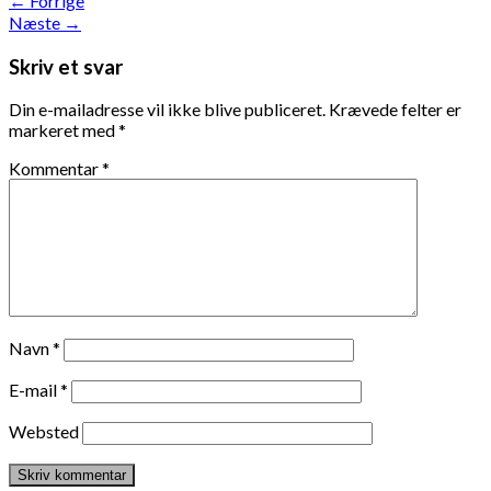
←
Forrige
Næste
→
Skriv et svar
Din e-mailadresse vil ikke blive publiceret.
Krævede felter er
markeret med
*
Kommentar
*
Navn
*
E-mail
*
Websted