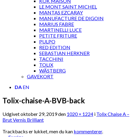
KOK MAISON
LE MONT SAINT MICHEL
MANTAS EZCARAY
MANUFACTURE DE DIGOIN
MARIUS FABRE
MARTINELLI LUCE
PETITE FRITURE
PULPO
RED EDITION
SEBASTIAN HERKNER
TACCHINI
TOLIX
WÄSTBERG
GAVEKORT
DA
EN
Tolix-chaise-A-BVB-back
Udgivet
oktober 29, 2019
den
1020 × 1224
i
Tolix Chaise A –
Brut Vernis Brilliant
Trackbacks er lukket, men du kan
kommenterer
.