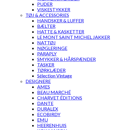
PUDER
VISKESTYKKER
TØJ & ACCESSORIES
HANDSKER & LUFFER
BÆLTER
HATTE & KASKETTER
LE MONT SAINT MICHEL JAKKER
NATTØJ
NØGLERINGE
PARAPLY
SMYKKER & HÅRSPÆNDER
TASKER
TØRKLÆDER
Sélection Vintage
DESIGNERE
AMES
BEAU MARCHÉ
CHARVET ÉDITIONS
DANTE
DURALEX
ECOBIRDY
EMU
HEERENHUIS