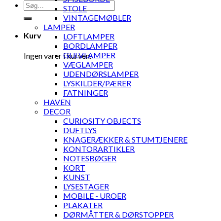
Søg
STOLE
efter:
VINTAGEMØBLER
LAMPER
Kurv
LOFTLAMPER
BORDLAMPER
GULVLAMPER
Ingen varer i kurven.
VÆGLAMPER
UDENDØRSLAMPER
LYSKILDER/PÆRER
FATNINGER
HAVEN
DECOR
CURIOSITY OBJECTS
DUFTLYS
KNAGERÆKKER & STUMTJENERE
KONTORARTIKLER
NOTESBØGER
KORT
KUNST
LYSESTAGER
MOBILE - UROER
PLAKATER
DØRMÅTTER & DØRSTOPPER