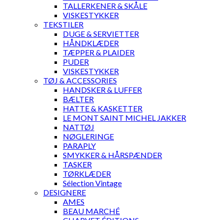
TALLERKENER & SKÅLE
VISKESTYKKER
TEKSTILER
DUGE & SERVIETTER
HÅNDKLÆDER
TÆPPER & PLAIDER
PUDER
VISKESTYKKER
TØJ & ACCESSORIES
HANDSKER & LUFFER
BÆLTER
HATTE & KASKETTER
LE MONT SAINT MICHEL JAKKER
NATTØJ
NØGLERINGE
PARAPLY
SMYKKER & HÅRSPÆNDER
TASKER
TØRKLÆDER
Sélection Vintage
DESIGNERE
AMES
BEAU MARCHÉ