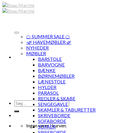
Skip
to
content
🍊 SUMMER SALE 🍊
·🌿 HAVEMØBLER 🌿
NYHEDER
MØBLER
BARSTOLE
BARVOGNE
BÆNKE
BØRNEMØBLER
LÆNESTOLE
HYLDER
PARASOL
REOLER & SKABE
Søg
SENGEGAVLE
efter:
SKAMLER & TABURETTER
SKRIVEBORDE
SOFABORDE
Ingen varer i kurven.
SOFAER
SPISEBORDE