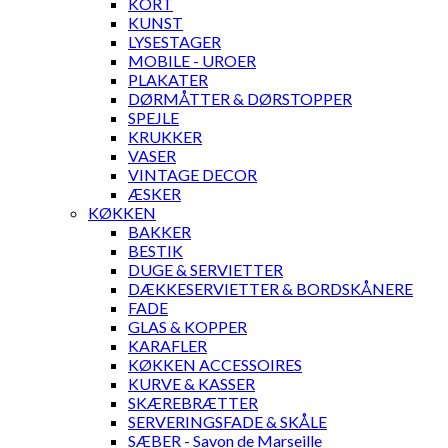
KORT
KUNST
LYSESTAGER
MOBILE - UROER
PLAKATER
DØRMÅTTER & DØRSTOPPER
SPEJLE
KRUKKER
VASER
VINTAGE DECOR
ÆSKER
KØKKEN
BAKKER
BESTIK
DUGE & SERVIETTER
DÆKKESERVIETTER & BORDSKÅNERE
FADE
GLAS & KOPPER
KARAFLER
KØKKEN ACCESSOIRES
KURVE & KASSER
SKÆREBRÆTTER
SERVERINGSFADE & SKÅLE
SÆBER - Savon de Marseille