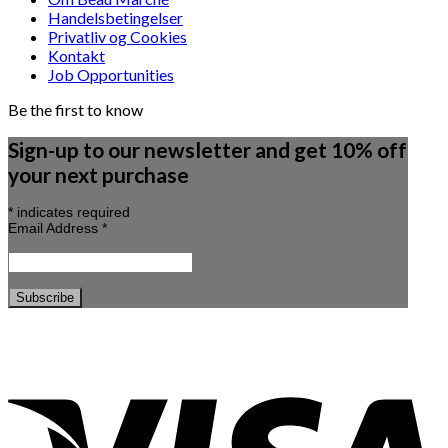
Handelsbetingelser
Privatliv og Cookies
Kontakt
Job Opportunities
Be the first to know
Sign-up to our newsletter and get 10% off
your next purchase
*
indicates required
Email Address
*