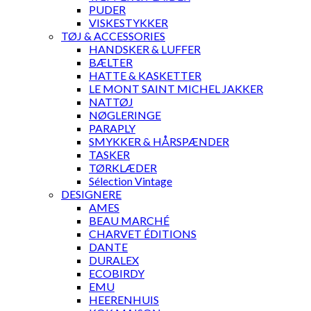
PUDER
VISKESTYKKER
TØJ & ACCESSORIES
HANDSKER & LUFFER
BÆLTER
HATTE & KASKETTER
LE MONT SAINT MICHEL JAKKER
NATTØJ
NØGLERINGE
PARAPLY
SMYKKER & HÅRSPÆNDER
TASKER
TØRKLÆDER
Sélection Vintage
DESIGNERE
AMES
BEAU MARCHÉ
CHARVET ÉDITIONS
DANTE
DURALEX
ECOBIRDY
EMU
HEERENHUIS