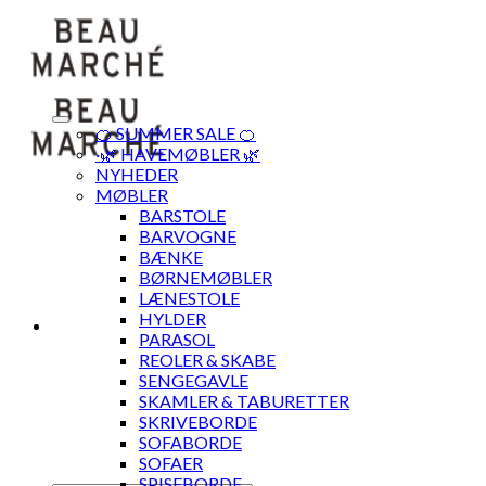
Skip
to
content
🍊 SUMMER SALE 🍊
·🌿 HAVEMØBLER 🌿
NYHEDER
MØBLER
BARSTOLE
BARVOGNE
BÆNKE
BØRNEMØBLER
LÆNESTOLE
HYLDER
PARASOL
REOLER & SKABE
SENGEGAVLE
SKAMLER & TABURETTER
SKRIVEBORDE
SOFABORDE
SOFAER
SPISEBORDE