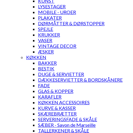
KUNST
LYSESTAGER
MOBILE - UROER
PLAKATER
DØRMÅTTER & DØRSTOPPER
SPEJLE
KRUKKER
VASER
VINTAGE DECOR
ÆSKER
KØKKEN
BAKKER
BESTIK
DUGE & SERVIETTER
DÆKKESERVIETTER & BORDSKÅNERE
FADE
GLAS & KOPPER
KARAFLER
KØKKEN ACCESSOIRES
KURVE & KASSER
SKÆREBRÆTTER
SERVERINGSFADE & SKÅLE
SÆBER - Savon de Marseille
TALLERKENER & SKÅLE