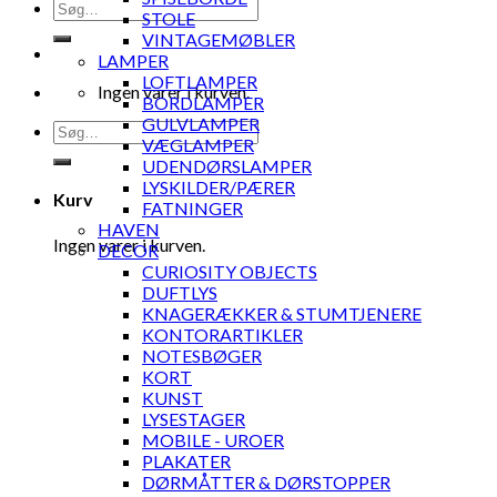
Søg
STOLE
efter:
VINTAGEMØBLER
LAMPER
LOFTLAMPER
Ingen varer i kurven.
BORDLAMPER
GULVLAMPER
Søg
VÆGLAMPER
efter:
UDENDØRSLAMPER
LYSKILDER/PÆRER
Kurv
FATNINGER
HAVEN
Ingen varer i kurven.
DECOR
CURIOSITY OBJECTS
DUFTLYS
KNAGERÆKKER & STUMTJENERE
KONTORARTIKLER
NOTESBØGER
KORT
KUNST
LYSESTAGER
MOBILE - UROER
PLAKATER
DØRMÅTTER & DØRSTOPPER