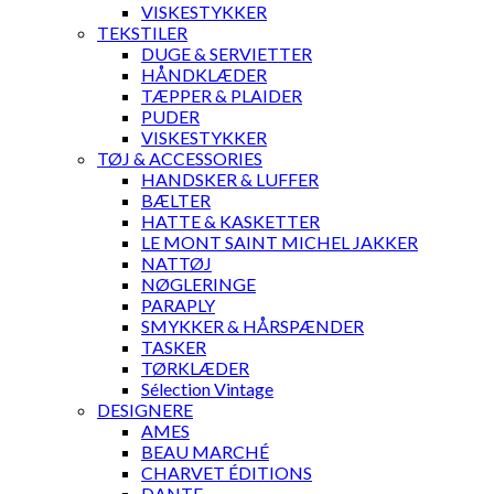
VISKESTYKKER
TEKSTILER
DUGE & SERVIETTER
HÅNDKLÆDER
TÆPPER & PLAIDER
PUDER
VISKESTYKKER
TØJ & ACCESSORIES
HANDSKER & LUFFER
BÆLTER
HATTE & KASKETTER
LE MONT SAINT MICHEL JAKKER
NATTØJ
NØGLERINGE
PARAPLY
SMYKKER & HÅRSPÆNDER
TASKER
TØRKLÆDER
Sélection Vintage
DESIGNERE
AMES
BEAU MARCHÉ
CHARVET ÉDITIONS
DANTE