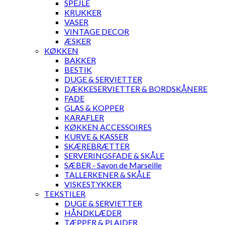
SPEJLE
KRUKKER
VASER
VINTAGE DECOR
ÆSKER
KØKKEN
BAKKER
BESTIK
DUGE & SERVIETTER
DÆKKESERVIETTER & BORDSKÅNERE
FADE
GLAS & KOPPER
KARAFLER
KØKKEN ACCESSOIRES
KURVE & KASSER
SKÆREBRÆTTER
SERVERINGSFADE & SKÅLE
SÆBER - Savon de Marseille
TALLERKENER & SKÅLE
VISKESTYKKER
TEKSTILER
DUGE & SERVIETTER
HÅNDKLÆDER
TÆPPER & PLAIDER