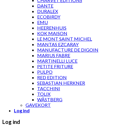
CHARVET ÉDITIONS
DANTE
DURALEX
ECOBIRDY
EMU
HEERENHUIS
KOK MAISON
LE MONT SAINT MICHEL
MANTAS EZCARAY
MANUFACTURE DE DIGOIN
MARIUS FABRE
MARTINELLI LUCE
PETITE FRITURE
PULPO
RED EDITION
SEBASTIAN HERKNER
TACCHINI
TOLIX
WÄSTBERG
GAVEKORT
Log ind
Log ind