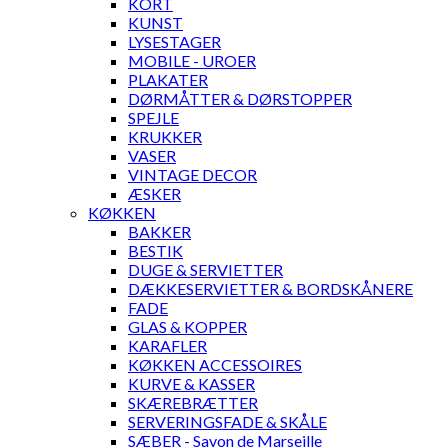
KORT
KUNST
LYSESTAGER
MOBILE - UROER
PLAKATER
DØRMÅTTER & DØRSTOPPER
SPEJLE
KRUKKER
VASER
VINTAGE DECOR
ÆSKER
KØKKEN
BAKKER
BESTIK
DUGE & SERVIETTER
DÆKKESERVIETTER & BORDSKÅNERE
FADE
GLAS & KOPPER
KARAFLER
KØKKEN ACCESSOIRES
KURVE & KASSER
SKÆREBRÆTTER
SERVERINGSFADE & SKÅLE
SÆBER - Savon de Marseille