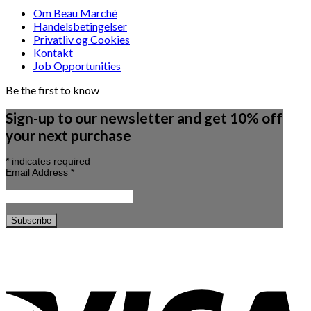
Om Beau Marché
Handelsbetingelser
Privatliv og Cookies
Kontakt
Job Opportunities
Be the first to know
Sign-up to our newsletter and get 10% off
your next purchase
*
indicates required
Email Address
*