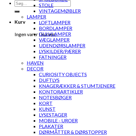
Søg
STOLE
efter:
VINTAGEMØBLER
LAMPER
Kurv
LOFTLAMPER
BORDLAMPER
GULVLAMPER
Ingen varer i kurven.
VÆGLAMPER
UDENDØRSLAMPER
LYSKILDER/PÆRER
FATNINGER
HAVEN
DECOR
CURIOSITY OBJECTS
DUFTLYS
KNAGERÆKKER & STUMTJENERE
KONTORARTIKLER
NOTESBØGER
KORT
KUNST
LYSESTAGER
MOBILE - UROER
PLAKATER
DØRMÅTTER & DØRSTOPPER