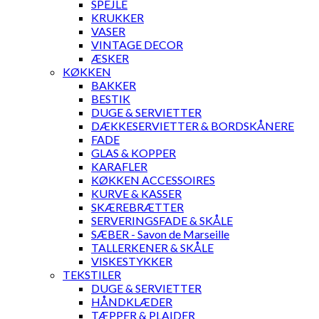
SPEJLE
KRUKKER
VASER
VINTAGE DECOR
ÆSKER
KØKKEN
BAKKER
BESTIK
DUGE & SERVIETTER
DÆKKESERVIETTER & BORDSKÅNERE
FADE
GLAS & KOPPER
KARAFLER
KØKKEN ACCESSOIRES
KURVE & KASSER
SKÆREBRÆTTER
SERVERINGSFADE & SKÅLE
SÆBER - Savon de Marseille
TALLERKENER & SKÅLE
VISKESTYKKER
TEKSTILER
DUGE & SERVIETTER
HÅNDKLÆDER
TÆPPER & PLAIDER