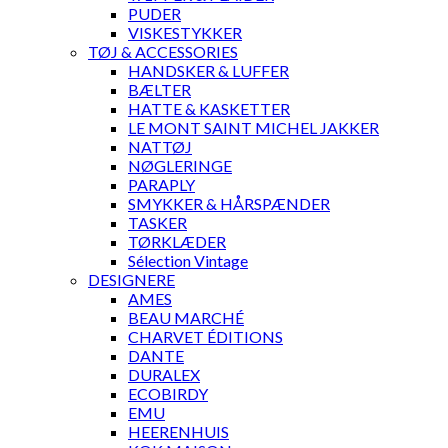
PUDER
VISKESTYKKER
TØJ & ACCESSORIES
HANDSKER & LUFFER
BÆLTER
HATTE & KASKETTER
LE MONT SAINT MICHEL JAKKER
NATTØJ
NØGLERINGE
PARAPLY
SMYKKER & HÅRSPÆNDER
TASKER
TØRKLÆDER
Sélection Vintage
DESIGNERE
AMES
BEAU MARCHÉ
CHARVET ÉDITIONS
DANTE
DURALEX
ECOBIRDY
EMU
HEERENHUIS