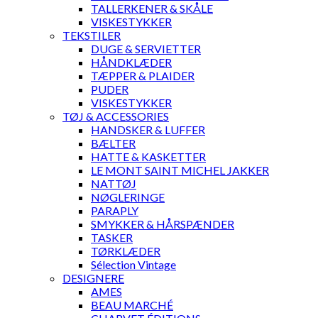
TALLERKENER & SKÅLE
VISKESTYKKER
TEKSTILER
DUGE & SERVIETTER
HÅNDKLÆDER
TÆPPER & PLAIDER
PUDER
VISKESTYKKER
TØJ & ACCESSORIES
HANDSKER & LUFFER
BÆLTER
HATTE & KASKETTER
LE MONT SAINT MICHEL JAKKER
NATTØJ
NØGLERINGE
PARAPLY
SMYKKER & HÅRSPÆNDER
TASKER
TØRKLÆDER
Sélection Vintage
DESIGNERE
AMES
BEAU MARCHÉ