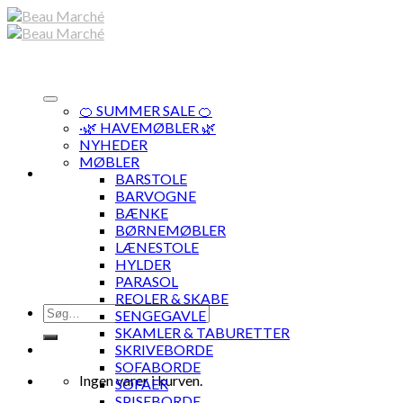
Skip
to
content
🍊 SUMMER SALE 🍊
·🌿 HAVEMØBLER 🌿
NYHEDER
MØBLER
BARSTOLE
BARVOGNE
BÆNKE
BØRNEMØBLER
LÆNESTOLE
HYLDER
PARASOL
REOLER & SKABE
Søg
SENGEGAVLE
efter:
SKAMLER & TABURETTER
SKRIVEBORDE
SOFABORDE
Ingen varer i kurven.
SOFAER
SPISEBORDE