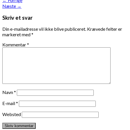
←
Forrige
Næste
→
Skriv et svar
Din e-mailadresse vil ikke blive publiceret.
Krævede felter er
markeret med
*
Kommentar
*
Navn
*
E-mail
*
Websted