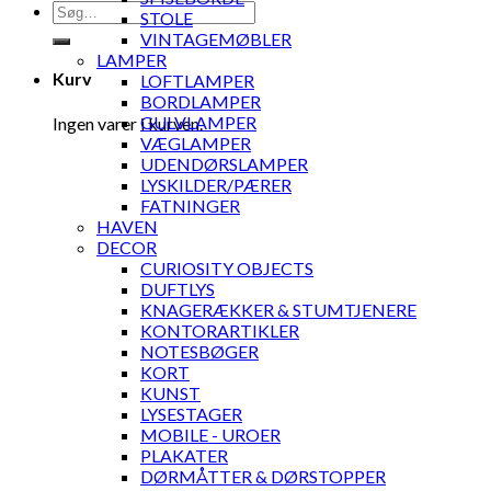
Søg
STOLE
efter:
VINTAGEMØBLER
LAMPER
Kurv
LOFTLAMPER
BORDLAMPER
GULVLAMPER
Ingen varer i kurven.
VÆGLAMPER
UDENDØRSLAMPER
LYSKILDER/PÆRER
FATNINGER
HAVEN
DECOR
CURIOSITY OBJECTS
DUFTLYS
KNAGERÆKKER & STUMTJENERE
KONTORARTIKLER
NOTESBØGER
KORT
KUNST
LYSESTAGER
MOBILE - UROER
PLAKATER
DØRMÅTTER & DØRSTOPPER