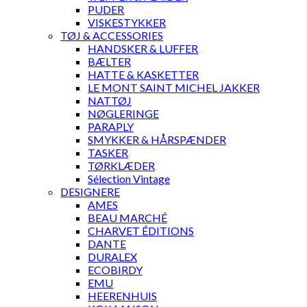
PUDER
VISKESTYKKER
TØJ & ACCESSORIES
HANDSKER & LUFFER
BÆLTER
HATTE & KASKETTER
LE MONT SAINT MICHEL JAKKER
NATTØJ
NØGLERINGE
PARAPLY
SMYKKER & HÅRSPÆNDER
TASKER
TØRKLÆDER
Sélection Vintage
DESIGNERE
AMES
BEAU MARCHÉ
CHARVET ÉDITIONS
DANTE
DURALEX
ECOBIRDY
EMU
HEERENHUIS