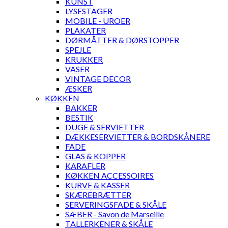
KUNST
LYSESTAGER
MOBILE - UROER
PLAKATER
DØRMÅTTER & DØRSTOPPER
SPEJLE
KRUKKER
VASER
VINTAGE DECOR
ÆSKER
KØKKEN
BAKKER
BESTIK
DUGE & SERVIETTER
DÆKKESERVIETTER & BORDSKÅNERE
FADE
GLAS & KOPPER
KARAFLER
KØKKEN ACCESSOIRES
KURVE & KASSER
SKÆREBRÆTTER
SERVERINGSFADE & SKÅLE
SÆBER - Savon de Marseille
TALLERKENER & SKÅLE