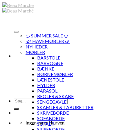
Skip
to
content
🍊 SUMMER SALE 🍊
·🌿 HAVEMØBLER 🌿
NYHEDER
MØBLER
BARSTOLE
BARVOGNE
BÆNKE
BØRNEMØBLER
LÆNESTOLE
HYLDER
PARASOL
REOLER & SKABE
Søg
SENGEGAVLE
efter:
SKAMLER & TABURETTER
SKRIVEBORDE
SOFABORDE
Ingen varer i kurven.
SOFAER
SPISEBORDE