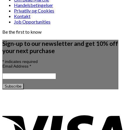
Handelsbetingelser
Privatliv og Cookies
Kontakt
Job Opportunities
Be the first to know
Sign-up to our newsletter and get 10% off
your next purchase
*
indicates required
Email Address
*