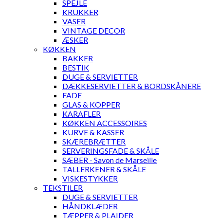
SPEJLE
KRUKKER
VASER
VINTAGE DECOR
ÆSKER
KØKKEN
BAKKER
BESTIK
DUGE & SERVIETTER
DÆKKESERVIETTER & BORDSKÅNERE
FADE
GLAS & KOPPER
KARAFLER
KØKKEN ACCESSOIRES
KURVE & KASSER
SKÆREBRÆTTER
SERVERINGSFADE & SKÅLE
SÆBER - Savon de Marseille
TALLERKENER & SKÅLE
VISKESTYKKER
TEKSTILER
DUGE & SERVIETTER
HÅNDKLÆDER
TÆPPER & PLAIDER