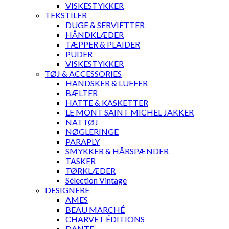
VISKESTYKKER
TEKSTILER
DUGE & SERVIETTER
HÅNDKLÆDER
TÆPPER & PLAIDER
PUDER
VISKESTYKKER
TØJ & ACCESSORIES
HANDSKER & LUFFER
BÆLTER
HATTE & KASKETTER
LE MONT SAINT MICHEL JAKKER
NATTØJ
NØGLERINGE
PARAPLY
SMYKKER & HÅRSPÆNDER
TASKER
TØRKLÆDER
Sélection Vintage
DESIGNERE
AMES
BEAU MARCHÉ
CHARVET ÉDITIONS
DANTE