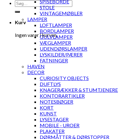
SPISEBORDE
Søg
STOLE
efter:
VINTAGEMØBLER
LAMPER
Kurv
LOFTLAMPER
BORDLAMPER
Ingen varer i kurven.
GULVLAMPER
VÆGLAMPER
UDENDØRSLAMPER
LYSKILDER/PÆRER
FATNINGER
HAVEN
DECOR
CURIOSITY OBJECTS
DUFTLYS
KNAGERÆKKER & STUMTJENERE
KONTORARTIKLER
NOTESBØGER
KORT
KUNST
LYSESTAGER
MOBILE - UROER
PLAKATER
DØRMÅTTER & DØRSTOPPER