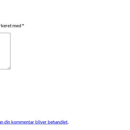
arkeret med
*
n din kommentar bliver behandlet
.