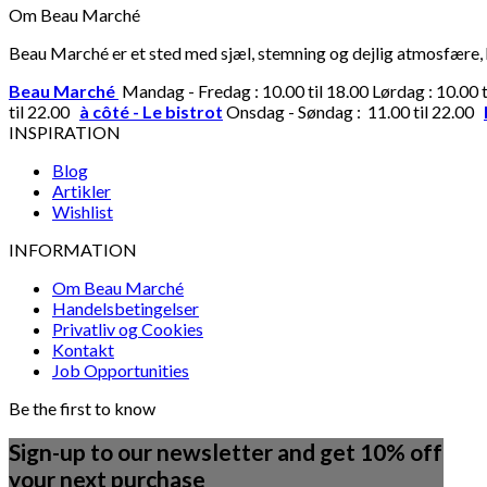
Om Beau Marché
Beau Marché er et sted med sjæl, stemning og dejlig atmosfære, hv
Beau Marché
Mandag - Fredag : 10.00 til 18.00 Lørdag : 10.00 
til 22.00
à côté - Le bistrot
Onsdag - Søndag : 11.00 til 22.00
INSPIRATION
Blog
Artikler
Wishlist
INFORMATION
Om Beau Marché
Handelsbetingelser
Privatliv og Cookies
Kontakt
Job Opportunities
Be the first to know
Sign-up to our newsletter and get 10% off
your next purchase