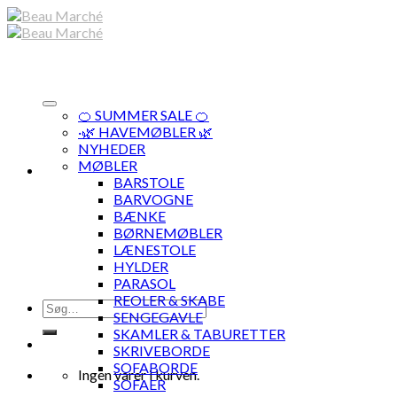
Skip
to
content
🍊 SUMMER SALE 🍊
·🌿 HAVEMØBLER 🌿
NYHEDER
MØBLER
BARSTOLE
BARVOGNE
BÆNKE
BØRNEMØBLER
LÆNESTOLE
HYLDER
PARASOL
REOLER & SKABE
Søg
SENGEGAVLE
efter:
SKAMLER & TABURETTER
SKRIVEBORDE
SOFABORDE
Ingen varer i kurven.
SOFAER