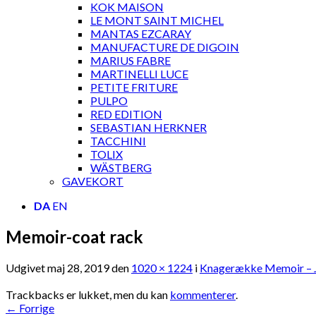
KOK MAISON
LE MONT SAINT MICHEL
MANTAS EZCARAY
MANUFACTURE DE DIGOIN
MARIUS FABRE
MARTINELLI LUCE
PETITE FRITURE
PULPO
RED EDITION
SEBASTIAN HERKNER
TACCHINI
TOLIX
WÄSTBERG
GAVEKORT
DA
EN
Memoir-coat rack
Udgivet
maj 28, 2019
den
1020 × 1224
i
Knagerække Memoir – 
Trackbacks er lukket, men du kan
kommenterer
.
←
Forrige