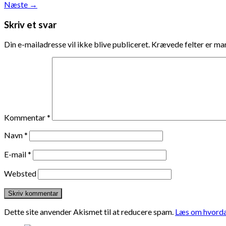
Næste
→
Skriv et svar
Din e-mailadresse vil ikke blive publiceret.
Krævede felter er m
Kommentar
*
Navn
*
E-mail
*
Websted
Dette site anvender Akismet til at reducere spam.
Læs om hvorda