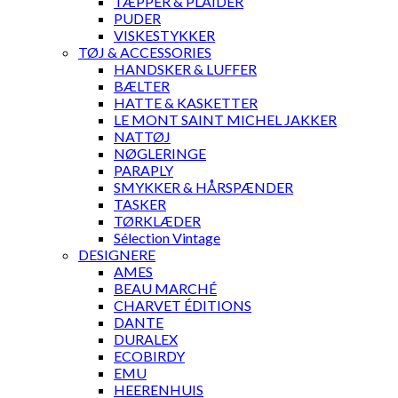
TÆPPER & PLAIDER
PUDER
VISKESTYKKER
TØJ & ACCESSORIES
HANDSKER & LUFFER
BÆLTER
HATTE & KASKETTER
LE MONT SAINT MICHEL JAKKER
NATTØJ
NØGLERINGE
PARAPLY
SMYKKER & HÅRSPÆNDER
TASKER
TØRKLÆDER
Sélection Vintage
DESIGNERE
AMES
BEAU MARCHÉ
CHARVET ÉDITIONS
DANTE
DURALEX
ECOBIRDY
EMU
HEERENHUIS