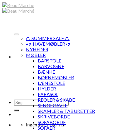
Skip
to
content
🍊 SUMMER SALE 🍊
·🌿 HAVEMØBLER 🌿
NYHEDER
MØBLER
BARSTOLE
BARVOGNE
BÆNKE
BØRNEMØBLER
LÆNESTOLE
HYLDER
PARASOL
REOLER & SKABE
Søg
SENGEGAVLE
efter:
SKAMLER & TABURETTER
SKRIVEBORDE
SOFABORDE
Ingen varer i kurven.
SOFAER