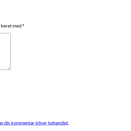
arkeret med
*
n din kommentar bliver behandlet
.