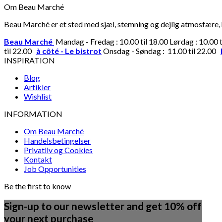
Om Beau Marché
Beau Marché er et sted med sjæl, stemning og dejlig atmosfære, hv
Beau Marché
Mandag - Fredag : 10.00 til 18.00 Lørdag : 10.00 
til 22.00
à côté - Le bistrot
Onsdag - Søndag : 11.00 til 22.00
INSPIRATION
Blog
Artikler
Wishlist
INFORMATION
Om Beau Marché
Handelsbetingelser
Privatliv og Cookies
Kontakt
Job Opportunities
Be the first to know
Sign-up to our newsletter and get 10% off
your next purchase