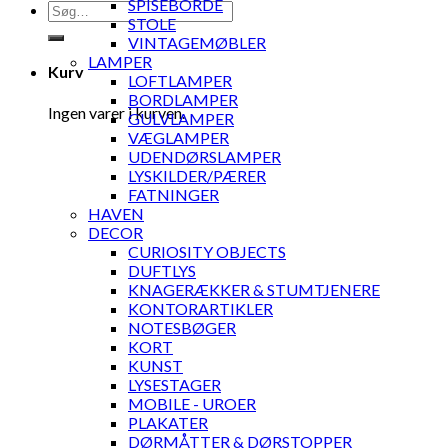
SPISEBORDE
Søg
STOLE
efter:
VINTAGEMØBLER
LAMPER
Kurv
LOFTLAMPER
BORDLAMPER
Ingen varer i kurven.
GULVLAMPER
VÆGLAMPER
UDENDØRSLAMPER
LYSKILDER/PÆRER
FATNINGER
HAVEN
DECOR
CURIOSITY OBJECTS
DUFTLYS
KNAGERÆKKER & STUMTJENERE
KONTORARTIKLER
NOTESBØGER
KORT
KUNST
LYSESTAGER
MOBILE - UROER
PLAKATER
DØRMÅTTER & DØRSTOPPER