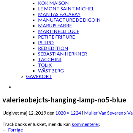
KOK MAISON
LE MONT SAINT MICHEL
MANTAS EZCARAY
MANUFACTURE DE DIGOIN
MARIUS FABRE
MARTINELLI LUCE
PETITE FRITURE
PULPO
RED EDITION
SEBASTIAN HERKNER
TACCHINI
TOLIX
WÄSTBERG
GAVEKORT
valerieobejcts-hanging-lamp-no5-blue
Udgivet
maj 12, 2019
den
1020 × 1224
i
Muller Van Severen x Va
Trackbacks er lukket, men du kan
kommenterer
.
←
Forrige