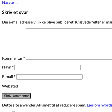
Næste
→
Skriv et svar
Din e-mailadresse vil ikke blive publiceret.
Krævede felter er m
Kommentar
*
Navn
*
E-mail
*
Websted
Dette site anvender Akismet til at reducere spam.
Læs om hvorda