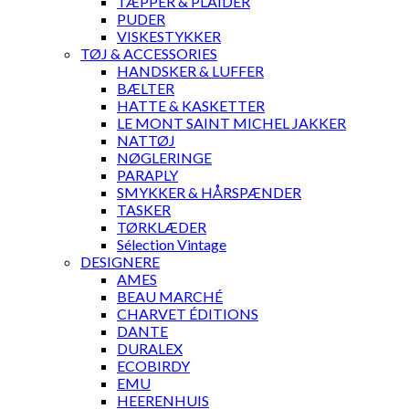
TÆPPER & PLAIDER
PUDER
VISKESTYKKER
TØJ & ACCESSORIES
HANDSKER & LUFFER
BÆLTER
HATTE & KASKETTER
LE MONT SAINT MICHEL JAKKER
NATTØJ
NØGLERINGE
PARAPLY
SMYKKER & HÅRSPÆNDER
TASKER
TØRKLÆDER
Sélection Vintage
DESIGNERE
AMES
BEAU MARCHÉ
CHARVET ÉDITIONS
DANTE
DURALEX
ECOBIRDY
EMU
HEERENHUIS