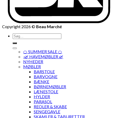
Copyright 2026 ©
Beau Marché
Søg
efter:
🍊 SUMMER SALE 🍊
·🌿 HAVEMØBLER 🌿
NYHEDER
MØBLER
BARSTOLE
BARVOGNE
BÆNKE
BØRNEMØBLER
LÆNESTOLE
HYLDER
PARASOL
REOLER & SKABE
SENGEGAVLE
SKAMLER & TABURETTER