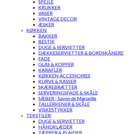
SPEJLE
KRUKKER
VASER
VINTAGE DECOR
ÆSKER
KØKKEN
BAKKER
BESTIK
DUGE & SERVIETTER
DÆKKESERVIETTER & BORDSKÅNERE
FADE
GLAS & KOPPER
KARAFLER
KØKKEN ACCESSOIRES
KURVE & KASSER
SKÆREBRÆTTER
SERVERINGSFADE & SKÅLE
SÆBER - Savon de Marseille
TALLERKENER & SKÅLE
VISKESTYKKER
TEKSTILER
DUGE & SERVIETTER
HÅNDKLÆDER
TÆPPER & PLAIDER