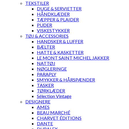
TEKSTILER
DUGE & SERVIETTER
HÅNDKLÆDER
TÆPPER & PLAIDER
PUDER
VISKESTYKKER
TØJ & ACCESSORIES
HANDSKER & LUFFER
BÆLTER
HATTE & KASKETTER
LE MONT SAINT MICHEL JAKKER
NATTØJ
NØGLERINGE
PARAPLY
SMYKKER & HÅRSPÆNDER
TASKER
TØRKLÆDER
Sélection Vintage
DESIGNERE
AMES
BEAU MARCHÉ
CHARVET ÉDITIONS
DANTE
DURALEX