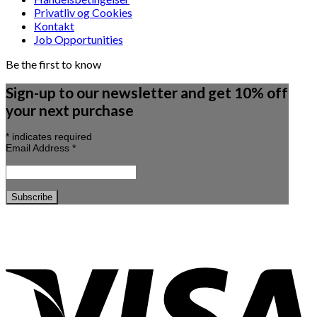
Privatliv og Cookies
Kontakt
Job Opportunities
Be the first to know
Sign-up to our newsletter and get 10% off
your next purchase
*
indicates required
Email Address
*