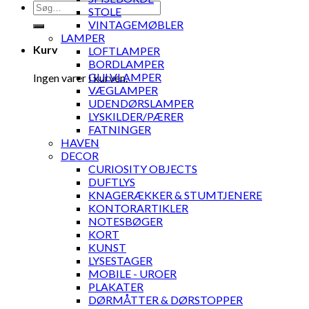
Søg
STOLE
efter:
VINTAGEMØBLER
LAMPER
Kurv
LOFTLAMPER
BORDLAMPER
GULVLAMPER
Ingen varer i kurven.
VÆGLAMPER
UDENDØRSLAMPER
LYSKILDER/PÆRER
FATNINGER
HAVEN
DECOR
CURIOSITY OBJECTS
DUFTLYS
KNAGERÆKKER & STUMTJENERE
KONTORARTIKLER
NOTESBØGER
KORT
KUNST
LYSESTAGER
MOBILE - UROER
PLAKATER
DØRMÅTTER & DØRSTOPPER