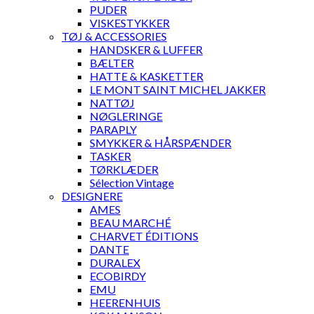
PUDER
VISKESTYKKER
TØJ & ACCESSORIES
HANDSKER & LUFFER
BÆLTER
HATTE & KASKETTER
LE MONT SAINT MICHEL JAKKER
NATTØJ
NØGLERINGE
PARAPLY
SMYKKER & HÅRSPÆNDER
TASKER
TØRKLÆDER
Sélection Vintage
DESIGNERE
AMES
BEAU MARCHÉ
CHARVET ÉDITIONS
DANTE
DURALEX
ECOBIRDY
EMU
HEERENHUIS