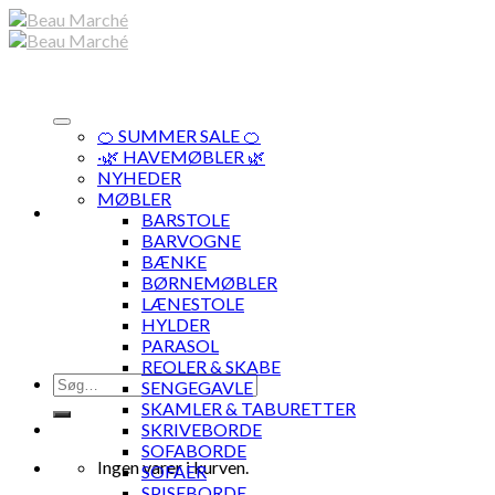
Skip
to
content
🍊 SUMMER SALE 🍊
·🌿 HAVEMØBLER 🌿
NYHEDER
MØBLER
BARSTOLE
BARVOGNE
BÆNKE
BØRNEMØBLER
LÆNESTOLE
HYLDER
PARASOL
REOLER & SKABE
Søg
SENGEGAVLE
efter:
SKAMLER & TABURETTER
SKRIVEBORDE
SOFABORDE
Ingen varer i kurven.
SOFAER
SPISEBORDE