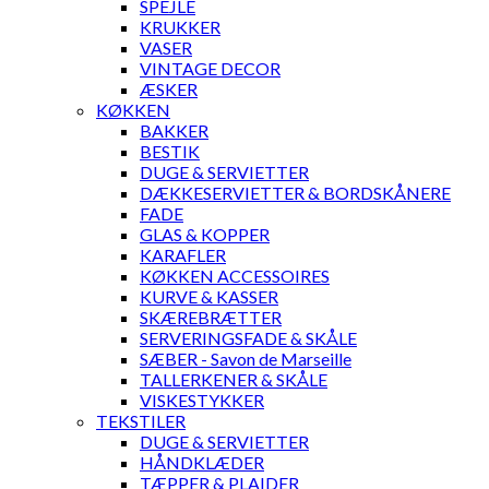
SPEJLE
KRUKKER
VASER
VINTAGE DECOR
ÆSKER
KØKKEN
BAKKER
BESTIK
DUGE & SERVIETTER
DÆKKESERVIETTER & BORDSKÅNERE
FADE
GLAS & KOPPER
KARAFLER
KØKKEN ACCESSOIRES
KURVE & KASSER
SKÆREBRÆTTER
SERVERINGSFADE & SKÅLE
SÆBER - Savon de Marseille
TALLERKENER & SKÅLE
VISKESTYKKER
TEKSTILER
DUGE & SERVIETTER
HÅNDKLÆDER
TÆPPER & PLAIDER