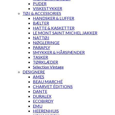
PUDER
VISKESTYKKER
TØJ & ACCESSORIES
HANDSKER & LUFFER
BÆLTER
HATTE & KASKETTER
LE MONT SAINT MICHEL JAKKER
NATTØJ
NØGLERINGE
PARAPLY
SMYKKER & HÅRSPÆNDER
TASKER
TØRKLÆDER
Sélection Vintage
DESIGNERE
AMES
BEAU MARCHÉ
CHARVET ÉDITIONS
DANTE
DURALEX
ECOBIRDY
EMU
HEERENHUIS