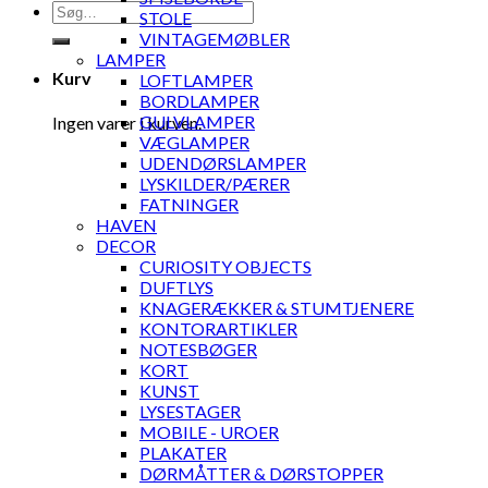
Søg
STOLE
efter:
VINTAGEMØBLER
LAMPER
Kurv
LOFTLAMPER
BORDLAMPER
GULVLAMPER
Ingen varer i kurven.
VÆGLAMPER
UDENDØRSLAMPER
LYSKILDER/PÆRER
FATNINGER
HAVEN
DECOR
CURIOSITY OBJECTS
DUFTLYS
KNAGERÆKKER & STUMTJENERE
KONTORARTIKLER
NOTESBØGER
KORT
KUNST
LYSESTAGER
MOBILE - UROER
PLAKATER
DØRMÅTTER & DØRSTOPPER