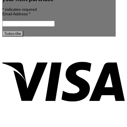
*
indicates required
Email Address
*