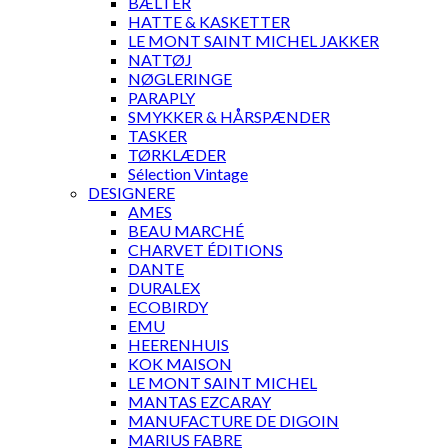
BÆLTER
HATTE & KASKETTER
LE MONT SAINT MICHEL JAKKER
NATTØJ
NØGLERINGE
PARAPLY
SMYKKER & HÅRSPÆNDER
TASKER
TØRKLÆDER
Sélection Vintage
DESIGNERE
AMES
BEAU MARCHÉ
CHARVET ÉDITIONS
DANTE
DURALEX
ECOBIRDY
EMU
HEERENHUIS
KOK MAISON
LE MONT SAINT MICHEL
MANTAS EZCARAY
MANUFACTURE DE DIGOIN
MARIUS FABRE