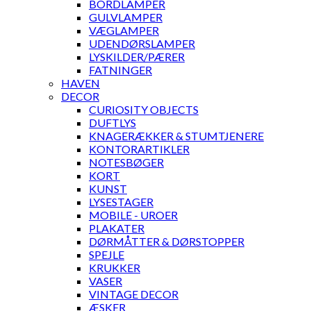
BORDLAMPER
GULVLAMPER
VÆGLAMPER
UDENDØRSLAMPER
LYSKILDER/PÆRER
FATNINGER
HAVEN
DECOR
CURIOSITY OBJECTS
DUFTLYS
KNAGERÆKKER & STUMTJENERE
KONTORARTIKLER
NOTESBØGER
KORT
KUNST
LYSESTAGER
MOBILE - UROER
PLAKATER
DØRMÅTTER & DØRSTOPPER
SPEJLE
KRUKKER
VASER
VINTAGE DECOR
ÆSKER