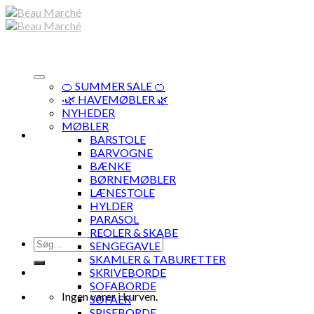
Skip
to
content
🍊 SUMMER SALE 🍊
·🌿 HAVEMØBLER 🌿
NYHEDER
MØBLER
BARSTOLE
BARVOGNE
BÆNKE
BØRNEMØBLER
LÆNESTOLE
HYLDER
PARASOL
REOLER & SKABE
Søg
SENGEGAVLE
efter:
SKAMLER & TABURETTER
SKRIVEBORDE
SOFABORDE
Ingen varer i kurven.
SOFAER
SPISEBORDE