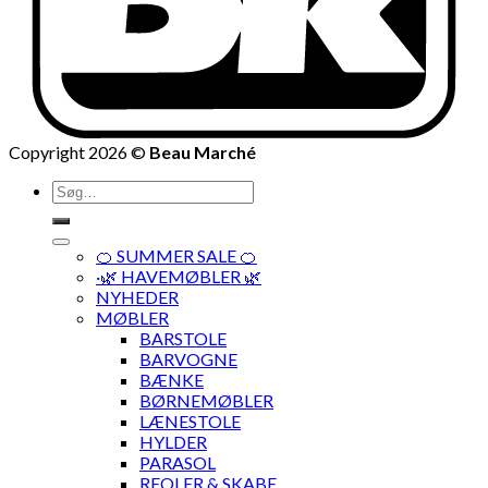
Copyright 2026 ©
Beau Marché
Søg
efter:
🍊 SUMMER SALE 🍊
·🌿 HAVEMØBLER 🌿
NYHEDER
MØBLER
BARSTOLE
BARVOGNE
BÆNKE
BØRNEMØBLER
LÆNESTOLE
HYLDER
PARASOL
REOLER & SKABE