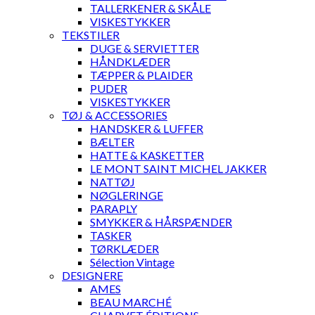
TALLERKENER & SKÅLE
VISKESTYKKER
TEKSTILER
DUGE & SERVIETTER
HÅNDKLÆDER
TÆPPER & PLAIDER
PUDER
VISKESTYKKER
TØJ & ACCESSORIES
HANDSKER & LUFFER
BÆLTER
HATTE & KASKETTER
LE MONT SAINT MICHEL JAKKER
NATTØJ
NØGLERINGE
PARAPLY
SMYKKER & HÅRSPÆNDER
TASKER
TØRKLÆDER
Sélection Vintage
DESIGNERE
AMES
BEAU MARCHÉ