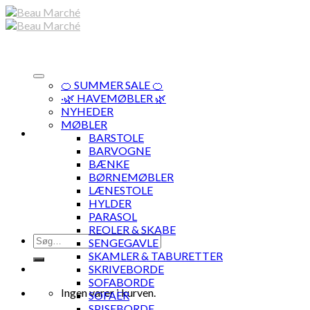
Skip
to
content
🍊 SUMMER SALE 🍊
·🌿 HAVEMØBLER 🌿
NYHEDER
MØBLER
BARSTOLE
BARVOGNE
BÆNKE
BØRNEMØBLER
LÆNESTOLE
HYLDER
PARASOL
REOLER & SKABE
Søg
SENGEGAVLE
efter:
SKAMLER & TABURETTER
SKRIVEBORDE
SOFABORDE
Ingen varer i kurven.
SOFAER
SPISEBORDE