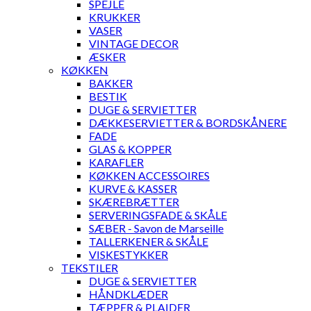
SPEJLE
KRUKKER
VASER
VINTAGE DECOR
ÆSKER
KØKKEN
BAKKER
BESTIK
DUGE & SERVIETTER
DÆKKESERVIETTER & BORDSKÅNERE
FADE
GLAS & KOPPER
KARAFLER
KØKKEN ACCESSOIRES
KURVE & KASSER
SKÆREBRÆTTER
SERVERINGSFADE & SKÅLE
SÆBER - Savon de Marseille
TALLERKENER & SKÅLE
VISKESTYKKER
TEKSTILER
DUGE & SERVIETTER
HÅNDKLÆDER
TÆPPER & PLAIDER