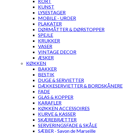
KORT
KUNST
LYSESTAGER
MOBILE - UROER
PLAKATER
DØRMÅTTER & DØRSTOPPER
SPEJLE
KRUKKER
VASER
VINTAGE DECOR
ÆSKER
KØKKEN
BAKKER
BESTIK
DUGE & SERVIETTER
DÆKKESERVIETTER & BORDSKÅNERE
FADE
GLAS & KOPPER
KARAFLER
KØKKEN ACCESSOIRES
KURVE & KASSER
SKÆREBRÆTTER
SERVERINGSFADE & SKÅLE
SÆBER - Savon de Marseille