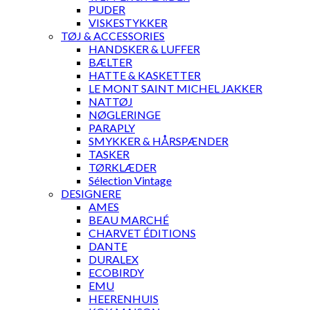
PUDER
VISKESTYKKER
TØJ & ACCESSORIES
HANDSKER & LUFFER
BÆLTER
HATTE & KASKETTER
LE MONT SAINT MICHEL JAKKER
NATTØJ
NØGLERINGE
PARAPLY
SMYKKER & HÅRSPÆNDER
TASKER
TØRKLÆDER
Sélection Vintage
DESIGNERE
AMES
BEAU MARCHÉ
CHARVET ÉDITIONS
DANTE
DURALEX
ECOBIRDY
EMU
HEERENHUIS