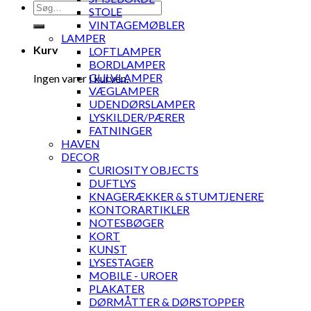
Søg
STOLE
efter:
VINTAGEMØBLER
LAMPER
Kurv
LOFTLAMPER
BORDLAMPER
GULVLAMPER
Ingen varer i kurven.
VÆGLAMPER
UDENDØRSLAMPER
LYSKILDER/PÆRER
FATNINGER
HAVEN
DECOR
CURIOSITY OBJECTS
DUFTLYS
KNAGERÆKKER & STUMTJENERE
KONTORARTIKLER
NOTESBØGER
KORT
KUNST
LYSESTAGER
MOBILE - UROER
PLAKATER
DØRMÅTTER & DØRSTOPPER