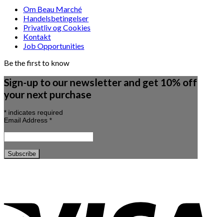
Om Beau Marché
Handelsbetingelser
Privatliv og Cookies
Kontakt
Job Opportunities
Be the first to know
Sign-up to our newsletter and get 10% off
your next purchase
*
indicates required
Email Address
*