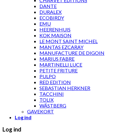
CHARVET ÉDITIONS
DANTE
DURALEX
ECOBIRDY
EMU
HEERENHUIS
KOK MAISON
LE MONT SAINT MICHEL
MANTAS EZCARAY
MANUFACTURE DE DIGOIN
MARIUS FABRE
MARTINELLI LUCE
PETITE FRITURE
PULPO
RED EDITION
SEBASTIAN HERKNER
TACCHINI
TOLIX
WÄSTBERG
GAVEKORT
Log ind
Log ind