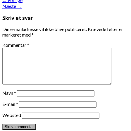
←
Forrige
Næste
→
Skriv et svar
Din e-mailadresse vil ikke blive publiceret.
Krævede felter er
markeret med
*
Kommentar
*
Navn
*
E-mail
*
Websted