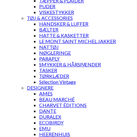
TÆPPER & PLAIDER
PUDER
VISKESTYKKER
TØJ & ACCESSORIES
HANDSKER & LUFFER
BÆLTER
HATTE & KASKETTER
LE MONT SAINT MICHEL JAKKER
NATTØJ
NØGLERINGE
PARAPLY
SMYKKER & HÅRSPÆNDER
TASKER
TØRKLÆDER
Sélection Vintage
DESIGNERE
AMES
BEAU MARCHÉ
CHARVET ÉDITIONS
DANTE
DURALEX
ECOBIRDY
EMU
HEERENHUIS