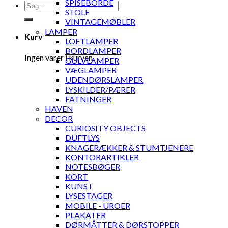
SPISEBORDE
Søg
STOLE
efter:
VINTAGEMØBLER
LAMPER
Kurv
LOFTLAMPER
BORDLAMPER
Ingen varer i kurven.
GULVLAMPER
VÆGLAMPER
UDENDØRSLAMPER
LYSKILDER/PÆRER
FATNINGER
HAVEN
DECOR
CURIOSITY OBJECTS
DUFTLYS
KNAGERÆKKER & STUMTJENERE
KONTORARTIKLER
NOTESBØGER
KORT
KUNST
LYSESTAGER
MOBILE - UROER
PLAKATER
DØRMÅTTER & DØRSTOPPER