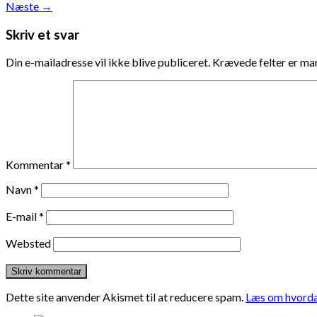
Næste
→
Skriv et svar
Din e-mailadresse vil ikke blive publiceret.
Krævede felter er m
Kommentar
*
Navn
*
E-mail
*
Websted
Dette site anvender Akismet til at reducere spam.
Læs om hvorda