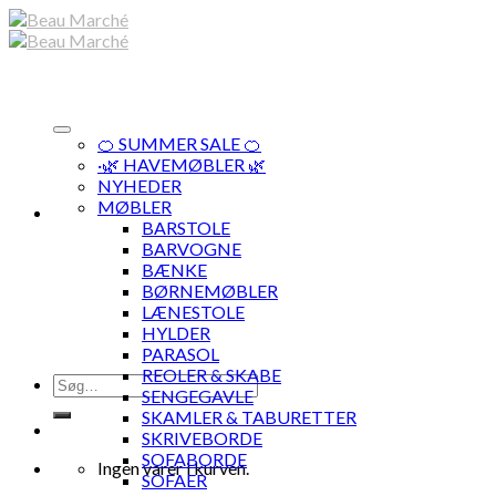
Skip
to
content
🍊 SUMMER SALE 🍊
·🌿 HAVEMØBLER 🌿
NYHEDER
MØBLER
BARSTOLE
BARVOGNE
BÆNKE
BØRNEMØBLER
LÆNESTOLE
HYLDER
PARASOL
REOLER & SKABE
Søg
SENGEGAVLE
efter:
SKAMLER & TABURETTER
SKRIVEBORDE
SOFABORDE
Ingen varer i kurven.
SOFAER