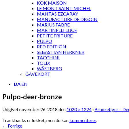
KOK MAISON
LE MONT SAINT MICHEL
MANTAS EZCARAY
MANUFACTURE DE DIGOIN
MARIUS FABRE
MARTINELLI LUCE
PETITE FRITURE
PULPO
RED EDITION
SEBASTIAN HERKNER
TACCHINI
TOLIX
WÄSTBERG
GAVEKORT
DA
EN
Pulpo-deer-bronze
Udgivet
november 26, 2018
den
1020 × 1224
i
Bronzefigur – De
Trackbacks er lukket, men du kan
kommenterer
.
←
Forrige