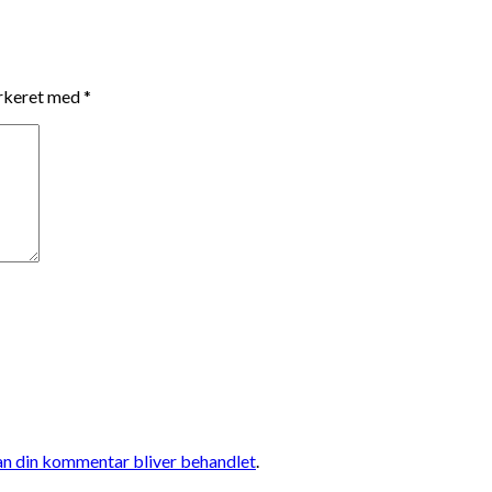
arkeret med
*
n din kommentar bliver behandlet
.