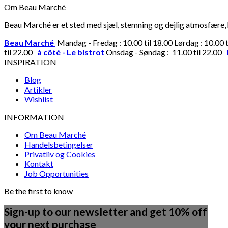
Om Beau Marché
Beau Marché er et sted med sjæl, stemning og dejlig atmosfære, hv
Beau Marché
Mandag - Fredag : 10.00 til 18.00 Lørdag : 10.00 
til 22.00
à côté - Le bistrot
Onsdag - Søndag : 11.00 til 22.00
INSPIRATION
Blog
Artikler
Wishlist
INFORMATION
Om Beau Marché
Handelsbetingelser
Privatliv og Cookies
Kontakt
Job Opportunities
Be the first to know
Sign-up to our newsletter and get 10% off
your next purchase