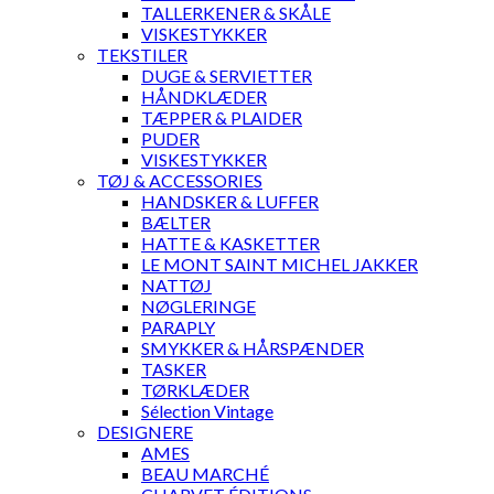
TALLERKENER & SKÅLE
VISKESTYKKER
TEKSTILER
DUGE & SERVIETTER
HÅNDKLÆDER
TÆPPER & PLAIDER
PUDER
VISKESTYKKER
TØJ & ACCESSORIES
HANDSKER & LUFFER
BÆLTER
HATTE & KASKETTER
LE MONT SAINT MICHEL JAKKER
NATTØJ
NØGLERINGE
PARAPLY
SMYKKER & HÅRSPÆNDER
TASKER
TØRKLÆDER
Sélection Vintage
DESIGNERE
AMES
BEAU MARCHÉ