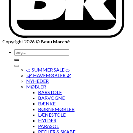
Copyright 2026 ©
Beau Marché
Søg
efter:
🍊 SUMMER SALE 🍊
·🌿 HAVEMØBLER 🌿
NYHEDER
MØBLER
BARSTOLE
BARVOGNE
BÆNKE
BØRNEMØBLER
LÆNESTOLE
HYLDER
PARASOL
REOLER & SKABE