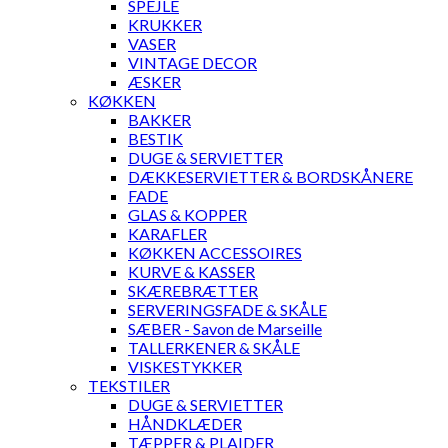
SPEJLE
KRUKKER
VASER
VINTAGE DECOR
ÆSKER
KØKKEN
BAKKER
BESTIK
DUGE & SERVIETTER
DÆKKESERVIETTER & BORDSKÅNERE
FADE
GLAS & KOPPER
KARAFLER
KØKKEN ACCESSOIRES
KURVE & KASSER
SKÆREBRÆTTER
SERVERINGSFADE & SKÅLE
SÆBER - Savon de Marseille
TALLERKENER & SKÅLE
VISKESTYKKER
TEKSTILER
DUGE & SERVIETTER
HÅNDKLÆDER
TÆPPER & PLAIDER