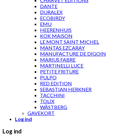
CHARVET ÉDITIONS
DANTE
DURALEX
ECOBIRDY
EMU
HEERENHUIS
KOK MAISON
LE MONT SAINT MICHEL
MANTAS EZCARAY
MANUFACTURE DE DIGOIN
MARIUS FABRE
MARTINELLI LUCE
PETITE FRITURE
PULPO
RED EDITION
SEBASTIAN HERKNER
TACCHINI
TOLIX
WÄSTBERG
GAVEKORT
Log ind
Log ind