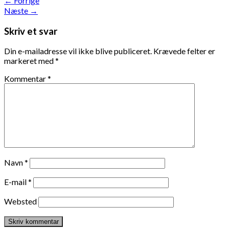
←
Forrige
Næste
→
Skriv et svar
Din e-mailadresse vil ikke blive publiceret.
Krævede felter er
markeret med
*
Kommentar
*
Navn
*
E-mail
*
Websted