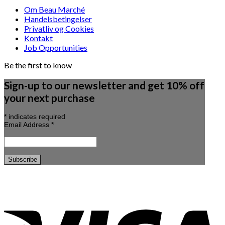
Om Beau Marché
Handelsbetingelser
Privatliv og Cookies
Kontakt
Job Opportunities
Be the first to know
Sign-up to our newsletter and get 10% off
your next purchase
*
indicates required
Email Address
*