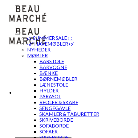
Skip
to
content
🍊 SUMMER SALE 🍊
·🌿 HAVEMØBLER 🌿
NYHEDER
MØBLER
BARSTOLE
BARVOGNE
BÆNKE
BØRNEMØBLER
LÆNESTOLE
HYLDER
PARASOL
REOLER & SKABE
SENGEGAVLE
SKAMLER & TABURETTER
SKRIVEBORDE
SOFABORDE
SOFAER
SPISEBORDE