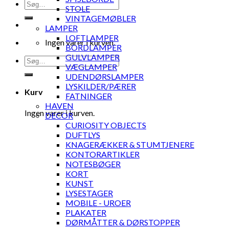
Søg
STOLE
efter:
VINTAGEMØBLER
LAMPER
LOFTLAMPER
Ingen varer i kurven.
BORDLAMPER
GULVLAMPER
Søg
VÆGLAMPER
efter:
UDENDØRSLAMPER
LYSKILDER/PÆRER
Kurv
FATNINGER
HAVEN
Ingen varer i kurven.
DECOR
CURIOSITY OBJECTS
DUFTLYS
KNAGERÆKKER & STUMTJENERE
KONTORARTIKLER
NOTESBØGER
KORT
KUNST
LYSESTAGER
MOBILE - UROER
PLAKATER
DØRMÅTTER & DØRSTOPPER