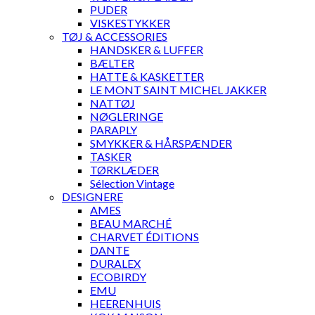
PUDER
VISKESTYKKER
TØJ & ACCESSORIES
HANDSKER & LUFFER
BÆLTER
HATTE & KASKETTER
LE MONT SAINT MICHEL JAKKER
NATTØJ
NØGLERINGE
PARAPLY
SMYKKER & HÅRSPÆNDER
TASKER
TØRKLÆDER
Sélection Vintage
DESIGNERE
AMES
BEAU MARCHÉ
CHARVET ÉDITIONS
DANTE
DURALEX
ECOBIRDY
EMU
HEERENHUIS