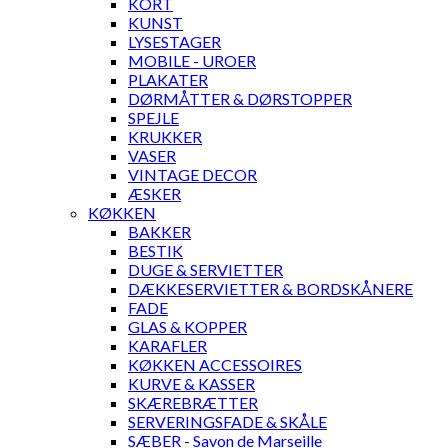
KORT
KUNST
LYSESTAGER
MOBILE - UROER
PLAKATER
DØRMÅTTER & DØRSTOPPER
SPEJLE
KRUKKER
VASER
VINTAGE DECOR
ÆSKER
KØKKEN
BAKKER
BESTIK
DUGE & SERVIETTER
DÆKKESERVIETTER & BORDSKÅNERE
FADE
GLAS & KOPPER
KARAFLER
KØKKEN ACCESSOIRES
KURVE & KASSER
SKÆREBRÆTTER
SERVERINGSFADE & SKÅLE
SÆBER - Savon de Marseille