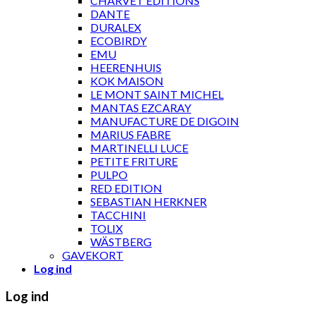
CHARVET ÉDITIONS
DANTE
DURALEX
ECOBIRDY
EMU
HEERENHUIS
KOK MAISON
LE MONT SAINT MICHEL
MANTAS EZCARAY
MANUFACTURE DE DIGOIN
MARIUS FABRE
MARTINELLI LUCE
PETITE FRITURE
PULPO
RED EDITION
SEBASTIAN HERKNER
TACCHINI
TOLIX
WÄSTBERG
GAVEKORT
Log ind
Log ind