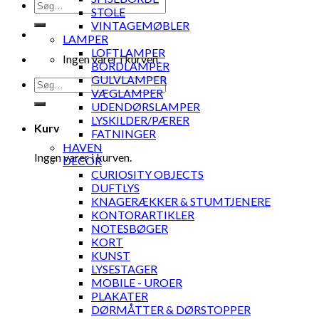
Søg
STOLE
efter:
VINTAGEMØBLER
LAMPER
LOFTLAMPER
Ingen varer i kurven.
BORDLAMPER
GULVLAMPER
Søg
VÆGLAMPER
efter:
UDENDØRSLAMPER
LYSKILDER/PÆRER
Kurv
FATNINGER
HAVEN
Ingen varer i kurven.
DECOR
CURIOSITY OBJECTS
DUFTLYS
KNAGERÆKKER & STUMTJENERE
KONTORARTIKLER
NOTESBØGER
KORT
KUNST
LYSESTAGER
MOBILE - UROER
PLAKATER
DØRMÅTTER & DØRSTOPPER