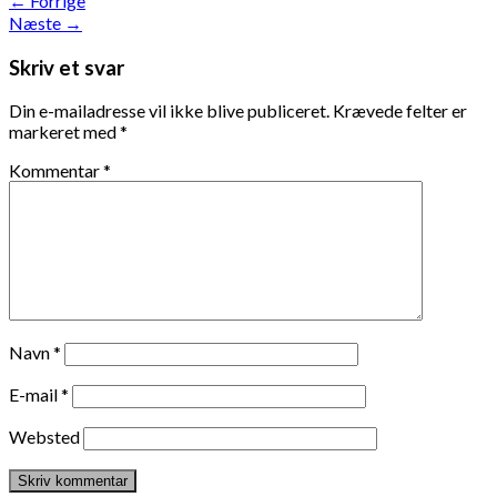
←
Forrige
Næste
→
Skriv et svar
Din e-mailadresse vil ikke blive publiceret.
Krævede felter er
markeret med
*
Kommentar
*
Navn
*
E-mail
*
Websted