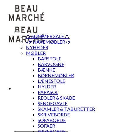
Skip
to
content
🍊 SUMMER SALE 🍊
·🌿 HAVEMØBLER 🌿
NYHEDER
MØBLER
BARSTOLE
BARVOGNE
BÆNKE
BØRNEMØBLER
LÆNESTOLE
HYLDER
PARASOL
REOLER & SKABE
SENGEGAVLE
SKAMLER & TABURETTER
SKRIVEBORDE
SOFABORDE
SOFAER
SPISEBORDE