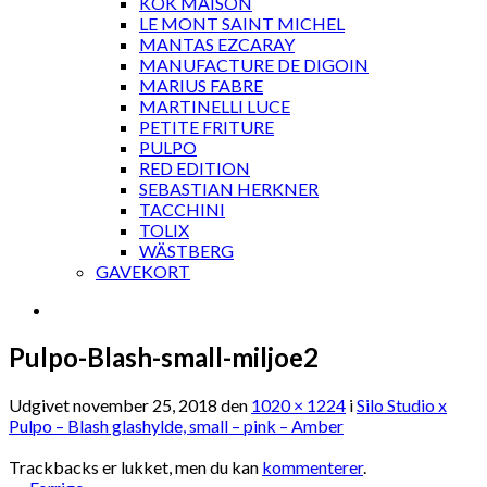
KOK MAISON
LE MONT SAINT MICHEL
MANTAS EZCARAY
MANUFACTURE DE DIGOIN
MARIUS FABRE
MARTINELLI LUCE
PETITE FRITURE
PULPO
RED EDITION
SEBASTIAN HERKNER
TACCHINI
TOLIX
WÄSTBERG
GAVEKORT
Pulpo-Blash-small-miljoe2
Udgivet
november 25, 2018
den
1020 × 1224
i
Silo Studio x
Pulpo – Blash glashylde, small – pink – Amber
Trackbacks er lukket, men du kan
kommenterer
.