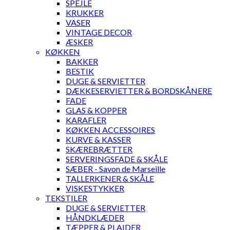
SPEJLE
KRUKKER
VASER
VINTAGE DECOR
ÆSKER
KØKKEN
BAKKER
BESTIK
DUGE & SERVIETTER
DÆKKESERVIETTER & BORDSKÅNERE
FADE
GLAS & KOPPER
KARAFLER
KØKKEN ACCESSOIRES
KURVE & KASSER
SKÆREBRÆTTER
SERVERINGSFADE & SKÅLE
SÆBER - Savon de Marseille
TALLERKENER & SKÅLE
VISKESTYKKER
TEKSTILER
DUGE & SERVIETTER
HÅNDKLÆDER
TÆPPER & PLAIDER