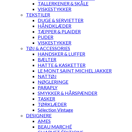
TALLERKENER & SKÅLE
VISKESTYKKER
TEKSTILER
DUGE & SERVIETTER
HÅNDKLÆDER
TÆPPER & PLAIDER
PUDER
VISKESTYKKER
TØJ & ACCESSORIES
HANDSKER & LUFFER
BÆLTER
HATTE & KASKETTER
LE MONT SAINT MICHEL JAKKER
NATTØJ
NØGLERINGE
PARAPLY
SMYKKER & HÅRSPÆNDER
TASKER
TØRKLÆDER
Sélection Vintage
DESIGNERE
AMES
BEAU MARCHÉ