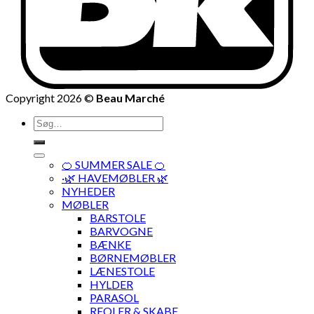
Copyright 2026 ©
Beau Marché
Søg
efter:
🍊 SUMMER SALE 🍊
·🌿 HAVEMØBLER 🌿
NYHEDER
MØBLER
BARSTOLE
BARVOGNE
BÆNKE
BØRNEMØBLER
LÆNESTOLE
HYLDER
PARASOL
REOLER & SKABE