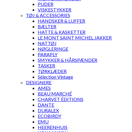
PUDER
VISKESTYKKER
TØJ & ACCESSORIES
HANDSKER & LUFFER
BÆLTER
HATTE & KASKETTER
LE MONT SAINT MICHEL JAKKER
NATTØJ
NØGLERINGE
PARAPLY
SMYKKER & HÅRSPÆNDER
TASKER
TØRKLÆDER
Sélection Vintage
DESIGNERE
AMES
BEAU MARCHÉ
CHARVET ÉDITIONS
DANTE
DURALEX
ECOBIRDY
EMU
HEERENHUIS