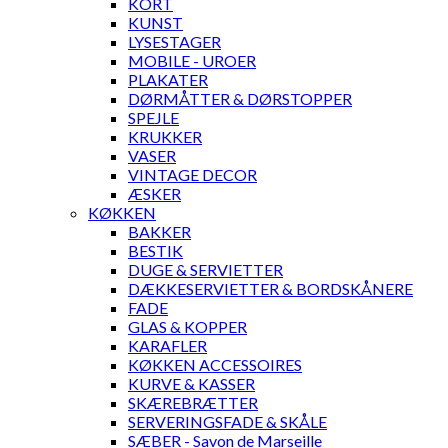
KORT
KUNST
LYSESTAGER
MOBILE - UROER
PLAKATER
DØRMÅTTER & DØRSTOPPER
SPEJLE
KRUKKER
VASER
VINTAGE DECOR
ÆSKER
KØKKEN
BAKKER
BESTIK
DUGE & SERVIETTER
DÆKKESERVIETTER & BORDSKÅNERE
FADE
GLAS & KOPPER
KARAFLER
KØKKEN ACCESSOIRES
KURVE & KASSER
SKÆREBRÆTTER
SERVERINGSFADE & SKÅLE
SÆBER - Savon de Marseille