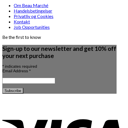
Om Beau Marché
Handelsbetingelser
Privatliv og Cookies
Kontakt
Job Opportunities
Be the first to know
Sign-up to our newsletter and get 10% off
your next purchase
*
indicates required
Email Address
*