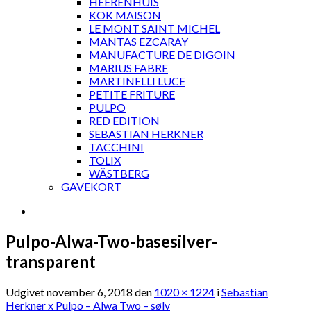
HEERENHUIS
KOK MAISON
LE MONT SAINT MICHEL
MANTAS EZCARAY
MANUFACTURE DE DIGOIN
MARIUS FABRE
MARTINELLI LUCE
PETITE FRITURE
PULPO
RED EDITION
SEBASTIAN HERKNER
TACCHINI
TOLIX
WÄSTBERG
GAVEKORT
Pulpo-Alwa-Two-basesilver-
transparent
Udgivet
november 6, 2018
den
1020 × 1224
i
Sebastian
Herkner x Pulpo – Alwa Two – sølv