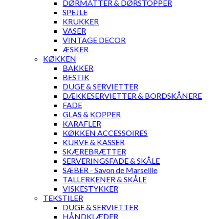
DØRMÅTTER & DØRSTOPPER
SPEJLE
KRUKKER
VASER
VINTAGE DECOR
ÆSKER
KØKKEN
BAKKER
BESTIK
DUGE & SERVIETTER
DÆKKESERVIETTER & BORDSKÅNERE
FADE
GLAS & KOPPER
KARAFLER
KØKKEN ACCESSOIRES
KURVE & KASSER
SKÆREBRÆTTER
SERVERINGSFADE & SKÅLE
SÆBER - Savon de Marseille
TALLERKENER & SKÅLE
VISKESTYKKER
TEKSTILER
DUGE & SERVIETTER
HÅNDKLÆDER