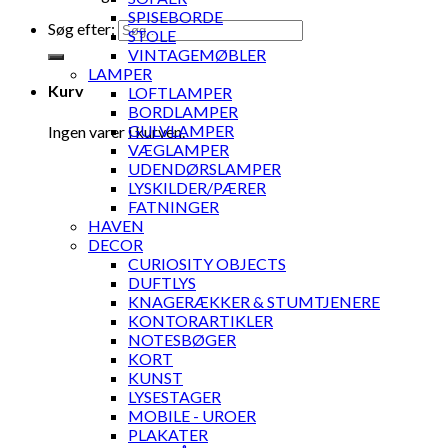
SPISEBORDE
Søg efter:
STOLE
VINTAGEMØBLER
LAMPER
Kurv
LOFTLAMPER
BORDLAMPER
GULVLAMPER
Ingen varer i kurven.
VÆGLAMPER
UDENDØRSLAMPER
LYSKILDER/PÆRER
FATNINGER
HAVEN
DECOR
CURIOSITY OBJECTS
DUFTLYS
KNAGERÆKKER & STUMTJENERE
KONTORARTIKLER
NOTESBØGER
KORT
KUNST
LYSESTAGER
MOBILE - UROER
PLAKATER