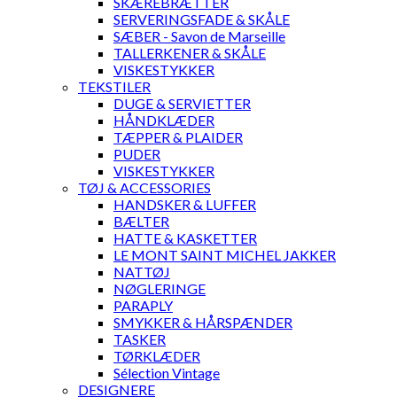
SKÆREBRÆTTER
SERVERINGSFADE & SKÅLE
SÆBER - Savon de Marseille
TALLERKENER & SKÅLE
VISKESTYKKER
TEKSTILER
DUGE & SERVIETTER
HÅNDKLÆDER
TÆPPER & PLAIDER
PUDER
VISKESTYKKER
TØJ & ACCESSORIES
HANDSKER & LUFFER
BÆLTER
HATTE & KASKETTER
LE MONT SAINT MICHEL JAKKER
NATTØJ
NØGLERINGE
PARAPLY
SMYKKER & HÅRSPÆNDER
TASKER
TØRKLÆDER
Sélection Vintage
DESIGNERE