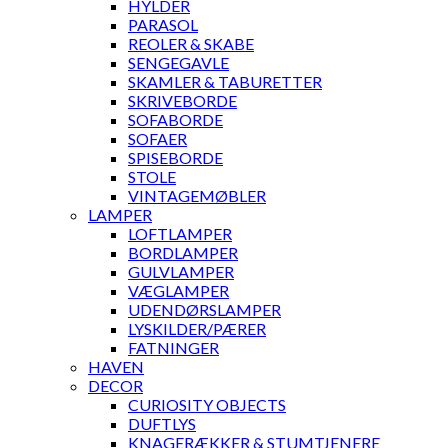
HYLDER
PARASOL
REOLER & SKABE
SENGEGAVLE
SKAMLER & TABURETTER
SKRIVEBORDE
SOFABORDE
SOFAER
SPISEBORDE
STOLE
VINTAGEMØBLER
LAMPER
LOFTLAMPER
BORDLAMPER
GULVLAMPER
VÆGLAMPER
UDENDØRSLAMPER
LYSKILDER/PÆRER
FATNINGER
HAVEN
DECOR
CURIOSITY OBJECTS
DUFTLYS
KNAGERÆKKER & STUMTJENERE