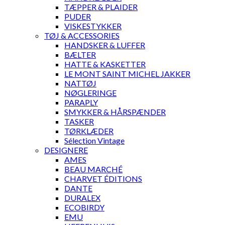
TÆPPER & PLAIDER
PUDER
VISKESTYKKER
TØJ & ACCESSORIES
HANDSKER & LUFFER
BÆLTER
HATTE & KASKETTER
LE MONT SAINT MICHEL JAKKER
NATTØJ
NØGLERINGE
PARAPLY
SMYKKER & HÅRSPÆNDER
TASKER
TØRKLÆDER
Sélection Vintage
DESIGNERE
AMES
BEAU MARCHÉ
CHARVET ÉDITIONS
DANTE
DURALEX
ECOBIRDY
EMU