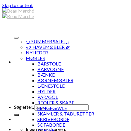
Skip to content
🍊 SUMMER SALE 🍊
·🌿 HAVEMØBLER 🌿
NYHEDER
MØBLER
BARSTOLE
BARVOGNE
BÆNKE
BØRNEMØBLER
LÆNESTOLE
HYLDER
PARASOL
REOLER & SKABE
Søg efter:
SENGEGAVLE
SKAMLER & TABURETTER
SKRIVEBORDE
SOFABORDE
Ingen varer i kurven.
SOFAER