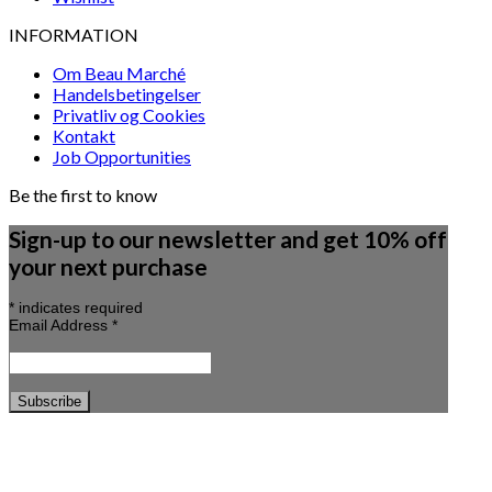
INFORMATION
Om Beau Marché
Handelsbetingelser
Privatliv og Cookies
Kontakt
Job Opportunities
Be the first to know
Sign-up to our newsletter and get 10% off
your next purchase
*
indicates required
Email Address
*