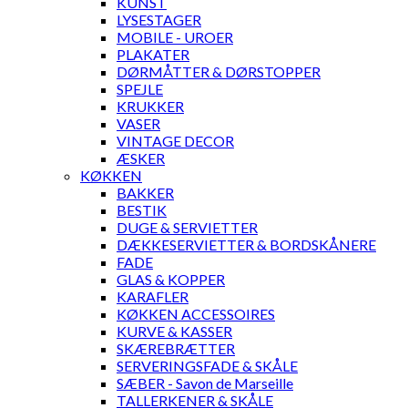
KUNST
LYSESTAGER
MOBILE - UROER
PLAKATER
DØRMÅTTER & DØRSTOPPER
SPEJLE
KRUKKER
VASER
VINTAGE DECOR
ÆSKER
KØKKEN
BAKKER
BESTIK
DUGE & SERVIETTER
DÆKKESERVIETTER & BORDSKÅNERE
FADE
GLAS & KOPPER
KARAFLER
KØKKEN ACCESSOIRES
KURVE & KASSER
SKÆREBRÆTTER
SERVERINGSFADE & SKÅLE
SÆBER - Savon de Marseille
TALLERKENER & SKÅLE