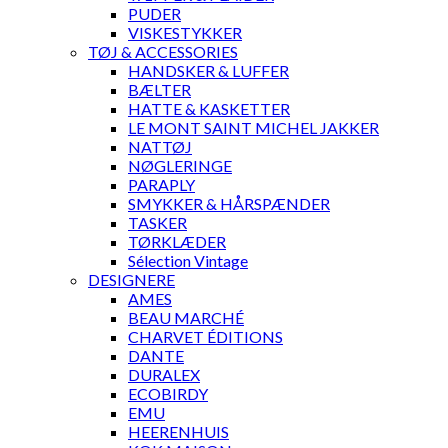
PUDER
VISKESTYKKER
TØJ & ACCESSORIES
HANDSKER & LUFFER
BÆLTER
HATTE & KASKETTER
LE MONT SAINT MICHEL JAKKER
NATTØJ
NØGLERINGE
PARAPLY
SMYKKER & HÅRSPÆNDER
TASKER
TØRKLÆDER
Sélection Vintage
DESIGNERE
AMES
BEAU MARCHÉ
CHARVET ÉDITIONS
DANTE
DURALEX
ECOBIRDY
EMU
HEERENHUIS