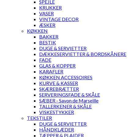
SPEJLE
KRUKKER
VASER
VINTAGE DECOR
ÆSKER
KØKKEN
BAKKER
BESTIK
DUGE & SERVIETTER
DÆKKESERVIETTER & BORDSKÅNERE
FADE
GLAS & KOPPER
KARAFLER
KØKKEN ACCESSOIRES
KURVE & KASSER
SKÆREBRÆTTER
SERVERINGSFADE & SKÅLE
SÆBER - Savon de Marseille
TALLERKENER & SKÅLE
VISKESTYKKER
TEKSTILER
DUGE & SERVIETTER
HÅNDKLÆDER
TÆPPER & PLAIDER