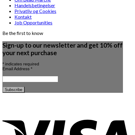
Handelsbetingelser
Privatliv og Cookies
Kontakt
Job Opportunities
Be the first to know
Sign-up to our newsletter and get 10% off
your next purchase
*
indicates required
Email Address
*