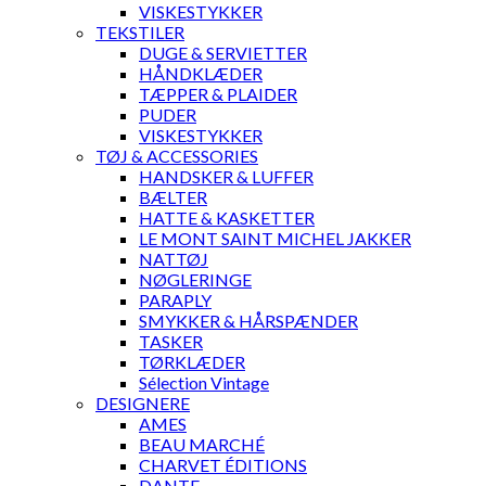
VISKESTYKKER
TEKSTILER
DUGE & SERVIETTER
HÅNDKLÆDER
TÆPPER & PLAIDER
PUDER
VISKESTYKKER
TØJ & ACCESSORIES
HANDSKER & LUFFER
BÆLTER
HATTE & KASKETTER
LE MONT SAINT MICHEL JAKKER
NATTØJ
NØGLERINGE
PARAPLY
SMYKKER & HÅRSPÆNDER
TASKER
TØRKLÆDER
Sélection Vintage
DESIGNERE
AMES
BEAU MARCHÉ
CHARVET ÉDITIONS
DANTE