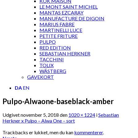
KOK MAISON
LE MONT SAINT MICHEL
MANTAS EZCARAY
MANUFACTURE DE DIGOIN
MARIUS FABRE
MARTINELLI LUCE
PETITE FRITURE
PULPO
RED EDITION
SEBASTIAN HERKNER
TACCHINI
TOLIX
WÄSTBERG
GAVEKORT
DA
EN
Pulpo-Alwaone-baseblack-amber
Udgivet
november 5, 2018
den
1020 × 1224
i
Sebastian
Herkner x Pulpo – Alwa One – sort
Trackbacks er lukket, men du kan
kommenterer
.