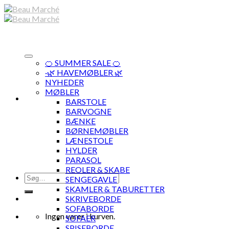
Skip
to
content
🍊 SUMMER SALE 🍊
·🌿 HAVEMØBLER 🌿
NYHEDER
MØBLER
BARSTOLE
BARVOGNE
BÆNKE
BØRNEMØBLER
LÆNESTOLE
HYLDER
PARASOL
REOLER & SKABE
Søg
SENGEGAVLE
efter:
SKAMLER & TABURETTER
SKRIVEBORDE
SOFABORDE
Ingen varer i kurven.
SOFAER
SPISEBORDE