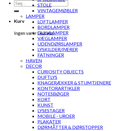
Søg
STOLE
efter:
VINTAGEMØBLER
LAMPER
Kurv
LOFTLAMPER
BORDLAMPER
GULVLAMPER
Ingen varer i kurven.
VÆGLAMPER
UDENDØRSLAMPER
LYSKILDER/PÆRER
FATNINGER
HAVEN
DECOR
CURIOSITY OBJECTS
DUFTLYS
KNAGERÆKKER & STUMTJENERE
KONTORARTIKLER
NOTESBØGER
KORT
KUNST
LYSESTAGER
MOBILE - UROER
PLAKATER
DØRMÅTTER & DØRSTOPPER