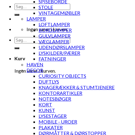
SPISEBORDE
Søg
STOLE
efter:
VINTAGEMØBLER
LAMPER
LOFTLAMPER
Ingen varer i kurven.
BORDLAMPER
GULVLAMPER
Søg
VÆGLAMPER
efter:
UDENDØRSLAMPER
LYSKILDER/PÆRER
Kurv
FATNINGER
HAVEN
DECOR
Ingen varer i kurven.
CURIOSITY OBJECTS
DUFTLYS
KNAGERÆKKER & STUMTJENERE
KONTORARTIKLER
NOTESBØGER
KORT
KUNST
LYSESTAGER
MOBILE - UROER
PLAKATER
DØRMÅTTER & DØRSTOPPER