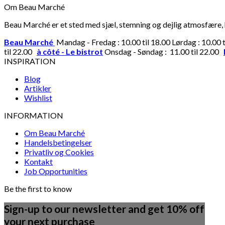
Om Beau Marché
Beau Marché er et sted med sjæl, stemning og dejlig atmosfære, hv
Beau Marché
Mandag - Fredag : 10.00 til 18.00 Lørdag : 10.00 
til 22.00
à côté - Le bistrot
Onsdag - Søndag : 11.00 til 22.00
INSPIRATION
Blog
Artikler
Wishlist
INFORMATION
Om Beau Marché
Handelsbetingelser
Privatliv og Cookies
Kontakt
Job Opportunities
Be the first to know
Sign-up to our newsletter and get 10% off
your next purchase