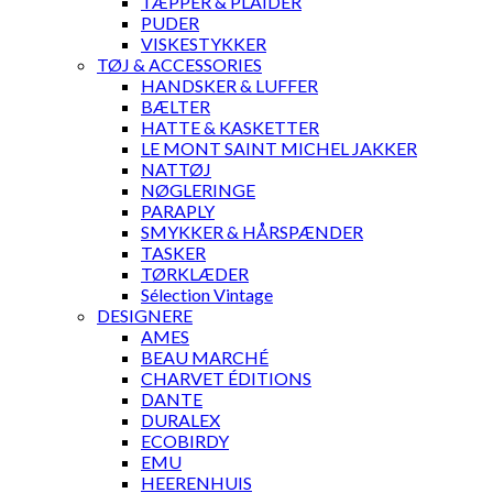
TÆPPER & PLAIDER
PUDER
VISKESTYKKER
TØJ & ACCESSORIES
HANDSKER & LUFFER
BÆLTER
HATTE & KASKETTER
LE MONT SAINT MICHEL JAKKER
NATTØJ
NØGLERINGE
PARAPLY
SMYKKER & HÅRSPÆNDER
TASKER
TØRKLÆDER
Sélection Vintage
DESIGNERE
AMES
BEAU MARCHÉ
CHARVET ÉDITIONS
DANTE
DURALEX
ECOBIRDY
EMU
HEERENHUIS