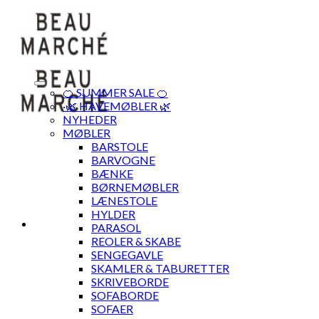
Skip
to
content
🍊 SUMMER SALE 🍊
·🌿 HAVEMØBLER 🌿
NYHEDER
MØBLER
BARSTOLE
BARVOGNE
BÆNKE
BØRNEMØBLER
LÆNESTOLE
HYLDER
PARASOL
REOLER & SKABE
SENGEGAVLE
SKAMLER & TABURETTER
SKRIVEBORDE
SOFABORDE
SOFAER