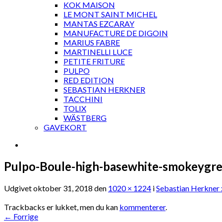
KOK MAISON
LE MONT SAINT MICHEL
MANTAS EZCARAY
MANUFACTURE DE DIGOIN
MARIUS FABRE
MARTINELLI LUCE
PETITE FRITURE
PULPO
RED EDITION
SEBASTIAN HERKNER
TACCHINI
TOLIX
WÄSTBERG
GAVEKORT
Pulpo-Boule-high-basewhite-smokeygr
Udgivet
oktober 31, 2018
den
1020 × 1224
i
Sebastian Herkner x
Trackbacks er lukket, men du kan
kommenterer
.
←
Forrige