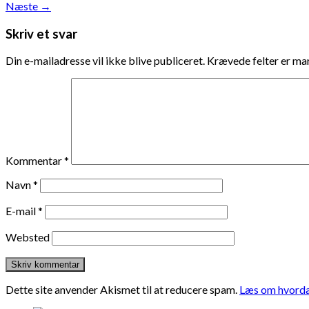
Næste
→
Skriv et svar
Din e-mailadresse vil ikke blive publiceret.
Krævede felter er m
Kommentar
*
Navn
*
E-mail
*
Websted
Dette site anvender Akismet til at reducere spam.
Læs om hvorda