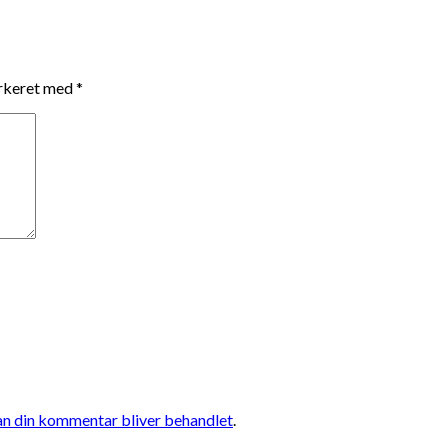
arkeret med
*
n din kommentar bliver behandlet
.