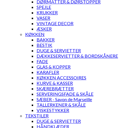
DØRMÅTTER & DØRSTOPPER
SPEJLE
KRUKKER
VASER
VINTAGE DECOR
ÆSKER
KØKKEN
BAKKER
BESTIK
DUGE & SERVIETTER
DÆKKESERVIETTER & BORDSKÅNERE
FADE
GLAS & KOPPER
KARAFLER
KØKKEN ACCESSOIRES
KURVE & KASSER
SKÆREBRÆTTER
SERVERINGSFADE & SKÅLE
SÆBER - Savon de Marseille
TALLERKENER & SKÅLE
VISKESTYKKER
TEKSTILER
DUGE & SERVIETTER
HÅNDKLÆDER