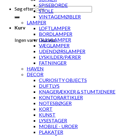
SPISEBORDE
Søg efter:
STOLE
VINTAGEMØBLER
LAMPER
Kurv
LOFTLAMPER
BORDLAMPER
GULVLAMPER
Ingen varer i kurven.
VÆGLAMPER
UDENDØRSLAMPER
LYSKILDER/PÆRER
FATNINGER
HAVEN
DECOR
CURIOSITY OBJECTS
DUFTLYS
KNAGERÆKKER & STUMTJENERE
KONTORARTIKLER
NOTESBØGER
KORT
KUNST
LYSESTAGER
MOBILE - UROER
PLAKATER