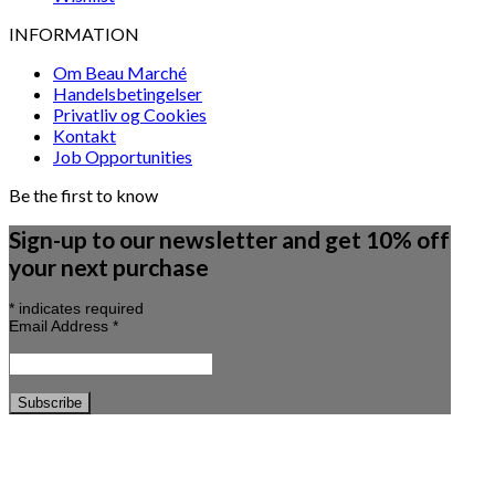
INFORMATION
Om Beau Marché
Handelsbetingelser
Privatliv og Cookies
Kontakt
Job Opportunities
Be the first to know
Sign-up to our newsletter and get 10% off
your next purchase
*
indicates required
Email Address
*