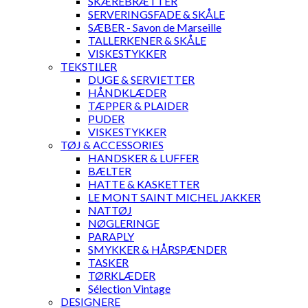
SKÆREBRÆTTER
SERVERINGSFADE & SKÅLE
SÆBER - Savon de Marseille
TALLERKENER & SKÅLE
VISKESTYKKER
TEKSTILER
DUGE & SERVIETTER
HÅNDKLÆDER
TÆPPER & PLAIDER
PUDER
VISKESTYKKER
TØJ & ACCESSORIES
HANDSKER & LUFFER
BÆLTER
HATTE & KASKETTER
LE MONT SAINT MICHEL JAKKER
NATTØJ
NØGLERINGE
PARAPLY
SMYKKER & HÅRSPÆNDER
TASKER
TØRKLÆDER
Sélection Vintage
DESIGNERE