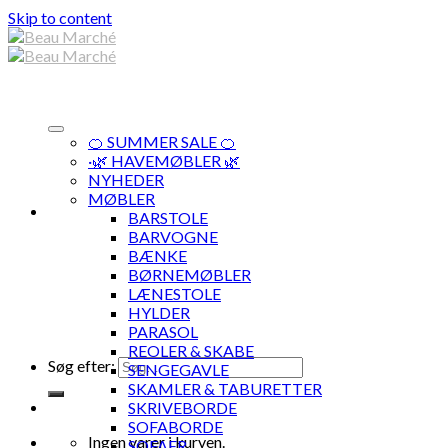
Skip to content
🍊 SUMMER SALE 🍊
·🌿 HAVEMØBLER 🌿
NYHEDER
MØBLER
BARSTOLE
BARVOGNE
BÆNKE
BØRNEMØBLER
LÆNESTOLE
HYLDER
PARASOL
REOLER & SKABE
Søg efter:
SENGEGAVLE
SKAMLER & TABURETTER
SKRIVEBORDE
SOFABORDE
Ingen varer i kurven.
SOFAER