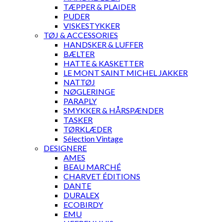
TÆPPER & PLAIDER
PUDER
VISKESTYKKER
TØJ & ACCESSORIES
HANDSKER & LUFFER
BÆLTER
HATTE & KASKETTER
LE MONT SAINT MICHEL JAKKER
NATTØJ
NØGLERINGE
PARAPLY
SMYKKER & HÅRSPÆNDER
TASKER
TØRKLÆDER
Sélection Vintage
DESIGNERE
AMES
BEAU MARCHÉ
CHARVET ÉDITIONS
DANTE
DURALEX
ECOBIRDY
EMU