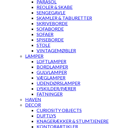
PARASOL
REOLER & SKABE
SENGEGAVLE
SKAMLER & TABURETTER
SKRIVEBORDE
SOFABORDE
SOFAER
SPISEBORDE
STOLE
VINTAGEMØBLER
LAMPER
LOFTLAMPER
BORDLAMPER
GULVLAMPER
VÆGLAMPER
UDENDØRSLAMPER
LYSKILDER/PÆRER
FATNINGER
HAVEN
DECOR
CURIOSITY OBJECTS
DUFTLYS
KNAGERÆKKER & STUMTJENERE
KONTORARTIKLER