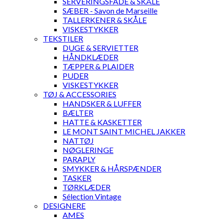
SERVERINGSFADE & SKÅLE
SÆBER - Savon de Marseille
TALLERKENER & SKÅLE
VISKESTYKKER
TEKSTILER
DUGE & SERVIETTER
HÅNDKLÆDER
TÆPPER & PLAIDER
PUDER
VISKESTYKKER
TØJ & ACCESSORIES
HANDSKER & LUFFER
BÆLTER
HATTE & KASKETTER
LE MONT SAINT MICHEL JAKKER
NATTØJ
NØGLERINGE
PARAPLY
SMYKKER & HÅRSPÆNDER
TASKER
TØRKLÆDER
Sélection Vintage
DESIGNERE
AMES