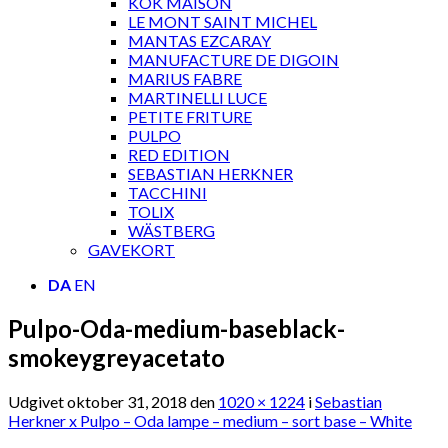
KOK MAISON
LE MONT SAINT MICHEL
MANTAS EZCARAY
MANUFACTURE DE DIGOIN
MARIUS FABRE
MARTINELLI LUCE
PETITE FRITURE
PULPO
RED EDITION
SEBASTIAN HERKNER
TACCHINI
TOLIX
WÄSTBERG
GAVEKORT
DA
EN
Pulpo-Oda-medium-baseblack-
smokeygreyacetato
Udgivet
oktober 31, 2018
den
1020 × 1224
i
Sebastian
Herkner x Pulpo – Oda lampe – medium – sort base – White