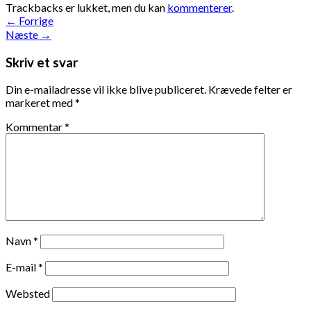
Trackbacks er lukket, men du kan
kommenterer
.
←
Forrige
Næste
→
Skriv et svar
Din e-mailadresse vil ikke blive publiceret.
Krævede felter er
markeret med
*
Kommentar
*
Navn
*
E-mail
*
Websted