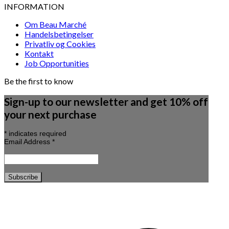
INFORMATION
Om Beau Marché
Handelsbetingelser
Privatliv og Cookies
Kontakt
Job Opportunities
Be the first to know
Sign-up to our newsletter and get 10% off
your next purchase
*
indicates required
Email Address
*