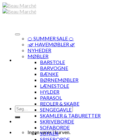
Skip
to
content
🍊 SUMMER SALE 🍊
·🌿 HAVEMØBLER 🌿
NYHEDER
MØBLER
BARSTOLE
BARVOGNE
BÆNKE
BØRNEMØBLER
LÆNESTOLE
HYLDER
PARASOL
REOLER & SKABE
Søg
SENGEGAVLE
efter:
SKAMLER & TABURETTER
SKRIVEBORDE
SOFABORDE
Ingen varer i kurven.
SOFAER
SPISEBORDE