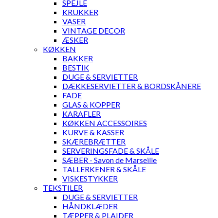
SPEJLE
KRUKKER
VASER
VINTAGE DECOR
ÆSKER
KØKKEN
BAKKER
BESTIK
DUGE & SERVIETTER
DÆKKESERVIETTER & BORDSKÅNERE
FADE
GLAS & KOPPER
KARAFLER
KØKKEN ACCESSOIRES
KURVE & KASSER
SKÆREBRÆTTER
SERVERINGSFADE & SKÅLE
SÆBER - Savon de Marseille
TALLERKENER & SKÅLE
VISKESTYKKER
TEKSTILER
DUGE & SERVIETTER
HÅNDKLÆDER
TÆPPER & PLAIDER