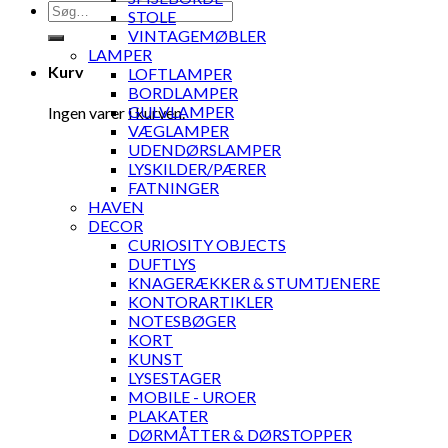
Søg
STOLE
efter:
VINTAGEMØBLER
LAMPER
Kurv
LOFTLAMPER
BORDLAMPER
GULVLAMPER
Ingen varer i kurven.
VÆGLAMPER
UDENDØRSLAMPER
LYSKILDER/PÆRER
FATNINGER
HAVEN
DECOR
CURIOSITY OBJECTS
DUFTLYS
KNAGERÆKKER & STUMTJENERE
KONTORARTIKLER
NOTESBØGER
KORT
KUNST
LYSESTAGER
MOBILE - UROER
PLAKATER
DØRMÅTTER & DØRSTOPPER