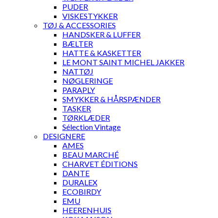
PUDER
VISKESTYKKER
TØJ & ACCESSORIES
HANDSKER & LUFFER
BÆLTER
HATTE & KASKETTER
LE MONT SAINT MICHEL JAKKER
NATTØJ
NØGLERINGE
PARAPLY
SMYKKER & HÅRSPÆNDER
TASKER
TØRKLÆDER
Sélection Vintage
DESIGNERE
AMES
BEAU MARCHÉ
CHARVET ÉDITIONS
DANTE
DURALEX
ECOBIRDY
EMU
HEERENHUIS