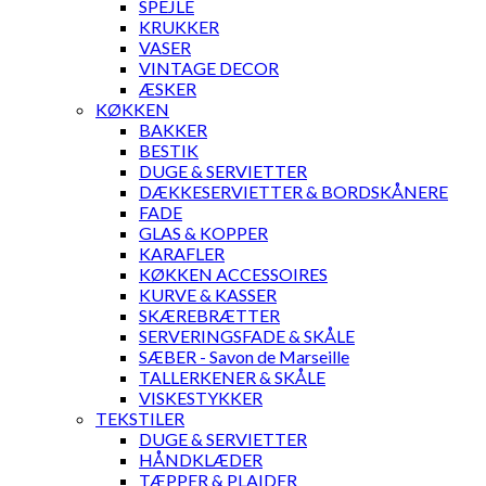
SPEJLE
KRUKKER
VASER
VINTAGE DECOR
ÆSKER
KØKKEN
BAKKER
BESTIK
DUGE & SERVIETTER
DÆKKESERVIETTER & BORDSKÅNERE
FADE
GLAS & KOPPER
KARAFLER
KØKKEN ACCESSOIRES
KURVE & KASSER
SKÆREBRÆTTER
SERVERINGSFADE & SKÅLE
SÆBER - Savon de Marseille
TALLERKENER & SKÅLE
VISKESTYKKER
TEKSTILER
DUGE & SERVIETTER
HÅNDKLÆDER
TÆPPER & PLAIDER