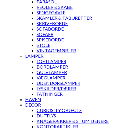
PARASOL
REOLER & SKABE
SENGEGAVLE
SKAMLER & TABURETTER
SKRIVEBORDE
SOFABORDE
SOFAER
SPISEBORDE
STOLE
VINTAGEMØBLER
LAMPER
LOFTLAMPER
BORDLAMPER
GULVLAMPER
VÆGLAMPER
UDENDØRSLAMPER
LYSKILDER/PÆRER
FATNINGER
HAVEN
DECOR
CURIOSITY OBJECTS
DUFTLYS
KNAGERÆKKER & STUMTJENERE
KONTORARTIKLER