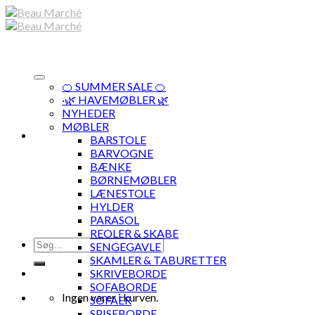
Skip
to
content
🍊 SUMMER SALE 🍊
·🌿 HAVEMØBLER 🌿
NYHEDER
MØBLER
BARSTOLE
BARVOGNE
BÆNKE
BØRNEMØBLER
LÆNESTOLE
HYLDER
PARASOL
REOLER & SKABE
Søg
SENGEGAVLE
efter:
SKAMLER & TABURETTER
SKRIVEBORDE
SOFABORDE
Ingen varer i kurven.
SOFAER
SPISEBORDE