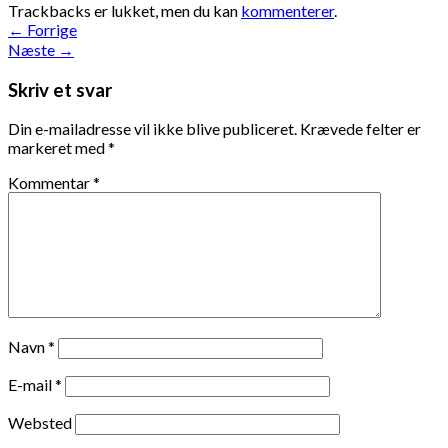
Trackbacks er lukket, men du kan
kommenterer
.
←
Forrige
Næste
→
Skriv et svar
Din e-mailadresse vil ikke blive publiceret.
Krævede felter er
markeret med
*
Kommentar
*
Navn
*
E-mail
*
Websted