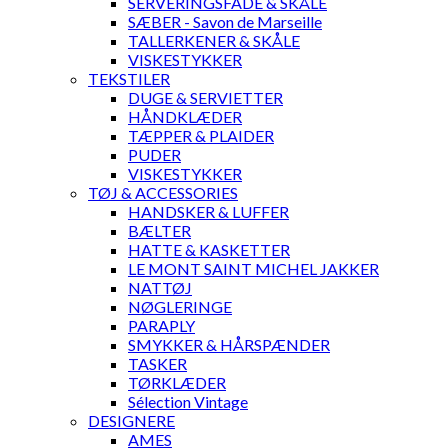
SERVERINGSFADE & SKÅLE
SÆBER - Savon de Marseille
TALLERKENER & SKÅLE
VISKESTYKKER
TEKSTILER
DUGE & SERVIETTER
HÅNDKLÆDER
TÆPPER & PLAIDER
PUDER
VISKESTYKKER
TØJ & ACCESSORIES
HANDSKER & LUFFER
BÆLTER
HATTE & KASKETTER
LE MONT SAINT MICHEL JAKKER
NATTØJ
NØGLERINGE
PARAPLY
SMYKKER & HÅRSPÆNDER
TASKER
TØRKLÆDER
Sélection Vintage
DESIGNERE
AMES