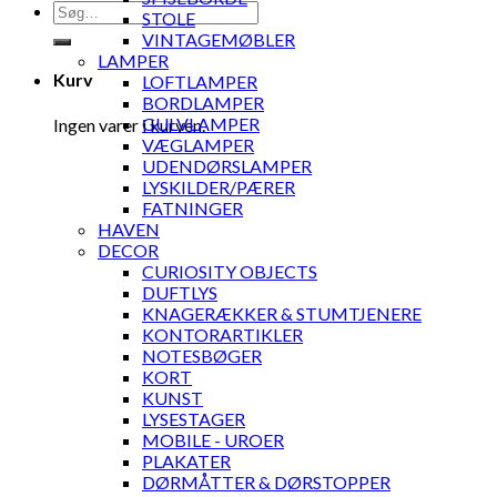
Søg
STOLE
efter:
VINTAGEMØBLER
LAMPER
Kurv
LOFTLAMPER
BORDLAMPER
GULVLAMPER
Ingen varer i kurven.
VÆGLAMPER
UDENDØRSLAMPER
LYSKILDER/PÆRER
FATNINGER
HAVEN
DECOR
CURIOSITY OBJECTS
DUFTLYS
KNAGERÆKKER & STUMTJENERE
KONTORARTIKLER
NOTESBØGER
KORT
KUNST
LYSESTAGER
MOBILE - UROER
PLAKATER
DØRMÅTTER & DØRSTOPPER