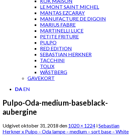
KOK MAISON
LE MONT SAINT MICHEL
MANTAS EZCARAY
MANUFACTURE DE DIGOIN
MARIUS FABRE
MARTINELLI LUCE
PETITE FRITURE
PULPO
RED EDITION
SEBASTIAN HERKNER
TACCHINI
TOLIX
WÄSTBERG
GAVEKORT
DA
EN
Pulpo-Oda-medium-baseblack-
aubergine
Udgivet
oktober 31, 2018
den
1020 × 1224
i
Sebastian
Herkner x Pulpo – Oda lampe – medium – sort base – White