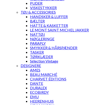
PUDER
VISKESTYKKER
TØJ & ACCESSORIES
HANDSKER & LUFFER
BÆLTER
HATTE & KASKETTER
LE MONT SAINT MICHEL JAKKER
NATTØJ
NØGLERINGE
PARAPLY
SMYKKER & HÅRSPÆNDER
TASKER
TØRKLÆDER
Sélection Vintage
DESIGNERE
AMES
BEAU MARCHÉ
CHARVET ÉDITIONS
DANTE
DURALEX
ECOBIRDY
EMU
HEERENHUIS