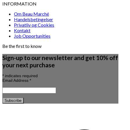
INFORMATION
Om Beau Marché
Handelsbetingelser
Privatliv og Cookies
Kontakt
Job Opportunities
Be the first to know
Sign-up to our newsletter and get 10% off
your next purchase
*
indicates required
Email Address
*