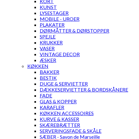
KORT
KUNST
LYSESTAGER
MOBILE - UROER
PLAKATER
DØRMÅTTER & DØRSTOPPER
SPEJLE
KRUKKER
VASER
VINTAGE DECOR
ÆSKER
KØKKEN
BAKKER
BESTIK
DUGE & SERVIETTER
DÆKKESERVIETTER & BORDSKÅNERE
FADE
GLAS & KOPPER
KARAFLER
KØKKEN ACCESSOIRES
KURVE & KASSER
SKÆREBRÆTTER
SERVERINGSFADE & SKÅLE
SÆBER - Savon de Marseille