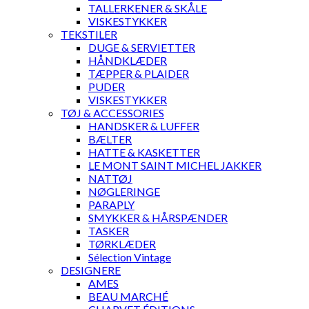
TALLERKENER & SKÅLE
VISKESTYKKER
TEKSTILER
DUGE & SERVIETTER
HÅNDKLÆDER
TÆPPER & PLAIDER
PUDER
VISKESTYKKER
TØJ & ACCESSORIES
HANDSKER & LUFFER
BÆLTER
HATTE & KASKETTER
LE MONT SAINT MICHEL JAKKER
NATTØJ
NØGLERINGE
PARAPLY
SMYKKER & HÅRSPÆNDER
TASKER
TØRKLÆDER
Sélection Vintage
DESIGNERE
AMES
BEAU MARCHÉ