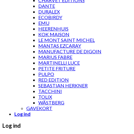
CHARVET ÉDITIONS
DANTE
DURALEX
ECOBIRDY
EMU
HEERENHUIS
KOK MAISON
LE MONT SAINT MICHEL
MANTAS EZCARAY
MANUFACTURE DE DIGOIN
MARIUS FABRE
MARTINELLI LUCE
PETITE FRITURE
PULPO
RED EDITION
SEBASTIAN HERKNER
TACCHINI
TOLIX
WÄSTBERG
GAVEKORT
Log ind
Log ind