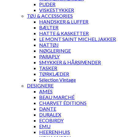
PUDER
VISKESTYKKER
TØJ & ACCESSORIES
HANDSKER & LUFFER
BÆLTER
HATTE & KASKETTER
LE MONT SAINT MICHEL JAKKER
NATTØJ
NØGLERINGE
PARAPLY
SMYKKER & HÅRSPÆNDER
TASKER
TØRKLÆDER
Sélection Vintage
DESIGNERE
AMES
BEAU MARCHÉ
CHARVET ÉDITIONS
DANTE
DURALEX
ECOBIRDY
EMU
HEERENHUIS