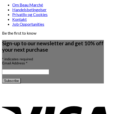
Om Beau Marché
Handelsbetingelser
Privatliv og Cookies
Kontakt
Job Opportunities
Be the first to know
Sign-up to our newsletter and get 10% off
your next purchase
*
indicates required
Email Address
*