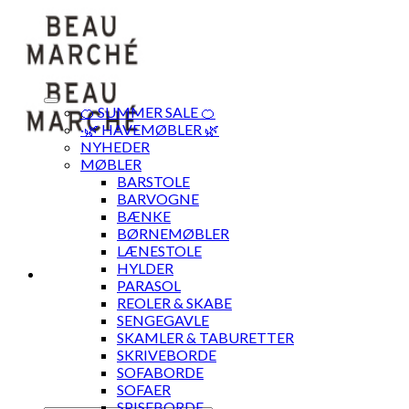
Skip
to
content
🍊 SUMMER SALE 🍊
·🌿 HAVEMØBLER 🌿
NYHEDER
MØBLER
BARSTOLE
BARVOGNE
BÆNKE
BØRNEMØBLER
LÆNESTOLE
HYLDER
PARASOL
REOLER & SKABE
SENGEGAVLE
SKAMLER & TABURETTER
SKRIVEBORDE
SOFABORDE
SOFAER
SPISEBORDE