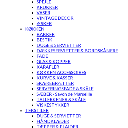
SPEJLE
KRUKKER
VASER
VINTAGE DECOR
ÆSKER
KØKKEN
BAKKER
BESTIK
DUGE & SERVIETTER
DÆKKESERVIETTER & BORDSKÅNERE
FADE
GLAS & KOPPER
KARAFLER
KØKKEN ACCESSOIRES
KURVE & KASSER
SKÆREBRÆTTER
SERVERINGSFADE & SKÅLE
SÆBER - Savon de Marseille
TALLERKENER & SKÅLE
VISKESTYKKER
TEKSTILER
DUGE & SERVIETTER
HÅNDKLÆDER
TÆPPER & PLAIDER