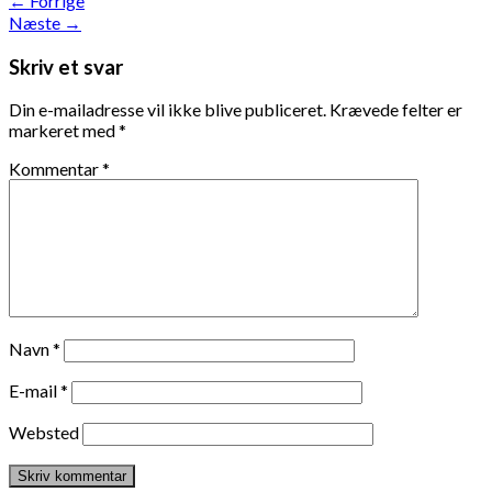
←
Forrige
Næste
→
Skriv et svar
Din e-mailadresse vil ikke blive publiceret.
Krævede felter er
markeret med
*
Kommentar
*
Navn
*
E-mail
*
Websted