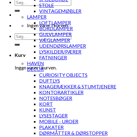
Søg
STOLE
efter:
VINTAGEMØBLER
LAMPER
LOFTLAMPER
Ingen varer i kurven.
BORDLAMPER
GULVLAMPER
Søg
VÆGLAMPER
efter:
UDENDØRSLAMPER
LYSKILDER/PÆRER
Kurv
FATNINGER
HAVEN
Ingen varer i kurven.
DECOR
CURIOSITY OBJECTS
DUFTLYS
KNAGERÆKKER & STUMTJENERE
KONTORARTIKLER
NOTESBØGER
KORT
KUNST
LYSESTAGER
MOBILE - UROER
PLAKATER
DØRMÅTTER & DØRSTOPPER