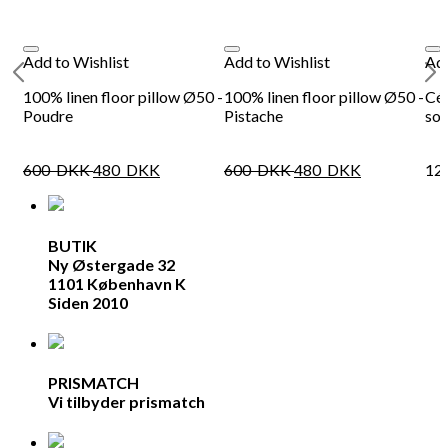
Add to Wishlist
Add to Wishlist
Add
100% linen floor pillow Ø50 -
100% linen floor pillow Ø50 -
Cél
Poudre
Pistache
sof
600
DKK
480
DKK
600
DKK
480
DKK
12
BUTIK
Ny Østergade 32
1101 København K
Siden 2010
PRISMATCH
Vi tilbyder prismatch