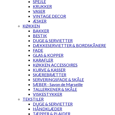
SPEJLE
KRUKKER
VASER
VINTAGE DECOR
ÆSKER
KØKKEN
BAKKER
BESTIK
DUGE & SERVIETTER
DÆKKESERVIETTER & BORDSKÅNERE
FADE
GLAS & KOPPER
KARAFLER
KØKKEN ACCESSOIRES
KURVE & KASSER
SKÆREBRÆTTER
SERVERINGSFADE & SKÅLE
SÆBER - Savon de Marseille
TALLERKENER & SKÅLE
VISKESTYKKER
TEKSTILER
DUGE & SERVIETTER
HÅNDKLÆDER
TÆPPER & PLAIDER