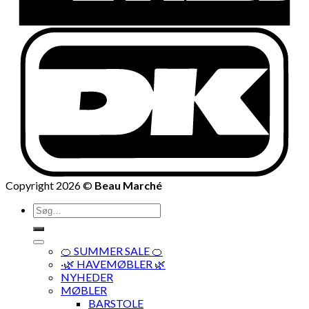
Copyright 2026 ©
Beau Marché
Søg
efter:
🍊 SUMMER SALE 🍊
·🌿 HAVEMØBLER 🌿
NYHEDER
MØBLER
BARSTOLE