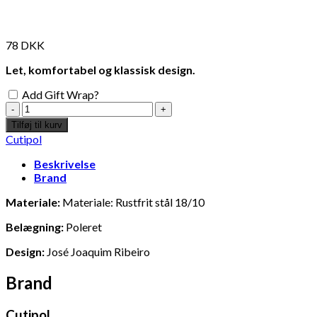
interesse?
78
DKK
Let, komfortabel og klassisk design.
Add Gift Wrap?
Table
fork
Tilføj til kurv
antal
Cutipol
Beskrivelse
Brand
Materiale:
Materiale: Rustfrit stål 18/10
Belægning:
Poleret
Design:
José Joaquim Ribeiro
Add to Wishlist
Add
Brand
Table spoon
Din
Cutipol