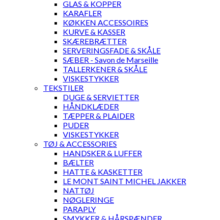
GLAS & KOPPER
KARAFLER
KØKKEN ACCESSOIRES
KURVE & KASSER
SKÆREBRÆTTER
SERVERINGSFADE & SKÅLE
SÆBER - Savon de Marseille
TALLERKENER & SKÅLE
VISKESTYKKER
TEKSTILER
DUGE & SERVIETTER
HÅNDKLÆDER
TÆPPER & PLAIDER
PUDER
VISKESTYKKER
TØJ & ACCESSORIES
HANDSKER & LUFFER
BÆLTER
HATTE & KASKETTER
LE MONT SAINT MICHEL JAKKER
NATTØJ
NØGLERINGE
PARAPLY
SMYKKER & HÅRSPÆNDER