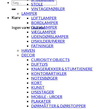
Søg
STOLE
efter:
VINTAGEMØBLER
LAMPER
Kurv
LOFTLAMPER
BORDLAMPER
GULVLAMPER
Ingen varer i kurven.
VÆGLAMPER
UDENDØRSLAMPER
LYSKILDER/PÆRER
FATNINGER
HAVEN
DECOR
CURIOSITY OBJECTS
DUFTLYS
KNAGERÆKKER & STUMTJENERE
KONTORARTIKLER
NOTESBØGER
KORT
KUNST
LYSESTAGER
MOBILE - UROER
PLAKATER
DØRMÅTTER & DØRSTOPPER