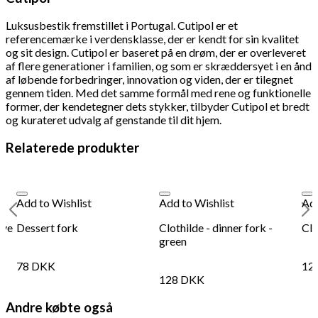
78
DKK
Tilføj til kurv
12
Se kurv
Kasse
Luksusbestik fremstillet i Portugal. Cutipol er et
referencemærke i verdensklasse, der er kendt for sin kvalitet
og sit design. Cutipol er baseret på en drøm, der er overleveret
af flere generationer i familien, og som er skræddersyet i en ånd
af løbende forbedringer, innovation og viden, der er tilegnet
gennem tiden. Med det samme formål med rene og funktionelle
former, der kendetegner dets stykker, tilbyder Cutipol et bredt
og kurateret udvalg af genstande til dit hjem.
Relaterede produkter
Add to Wishlist
Add to Wishlist
Add
ive
Dessert fork
Clothilde - dinner fork -
Clo
green
78
DKK
12
128
DKK
Andre købte også