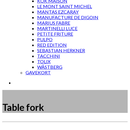
KOK MAISON
LE MONT SAINT MICHEL
MANTAS EZCARAY
MANUFACTURE DE DIGOIN
MARIUS FABRE
MARTINELLI LUCE
PETITE FRITURE
PULPO
RED EDITION
SEBASTIAN HERKNER
TACCHINI
TOLIX
WÄSTBERG
GAVEKORT
Table fork
Måske kunne nogle af disse produkter have din