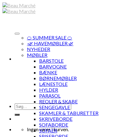
Skip
to
content
🍊 SUMMER SALE 🍊
·🌿 HAVEMØBLER 🌿
NYHEDER
MØBLER
BARSTOLE
BARVOGNE
BÆNKE
BØRNEMØBLER
LÆNESTOLE
HYLDER
PARASOL
REOLER & SKABE
Søg
SENGEGAVLE
efter:
SKAMLER & TABURETTER
SKRIVEBORDE
SOFABORDE
Ingen varer i kurven.
SOFAER
SPISEBORDE