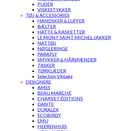
PUDER
VISKESTYKKER
TØJ & ACCESSORIES
HANDSKER & LUFFER
BÆLTER
HATTE & KASKETTER
LE MONT SAINT MICHEL JAKKER
NATTØJ
NØGLERINGE
PARAPLY
SMYKKER & HÅRSPÆNDER
TASKER
TØRKLÆDER
Sélection Vintage
DESIGNERE
AMES
BEAU MARCHÉ
CHARVET ÉDITIONS
DANTE
DURALEX
ECOBIRDY
EMU
HEERENHUIS