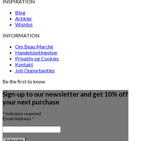
INSPIRATION
Blog
Artikler
Wishlist
INFORMATION
Om Beau Marché
Handelsbetingelser
Privatliv og Cookies
Kontakt
Job Opportunities
Be the first to know
Sign-up to our newsletter and get 10% off
your next purchase
*
indicates required
Email Address
*