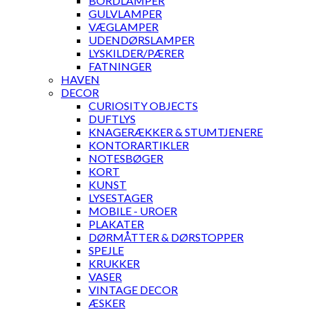
BORDLAMPER
GULVLAMPER
VÆGLAMPER
UDENDØRSLAMPER
LYSKILDER/PÆRER
FATNINGER
HAVEN
DECOR
CURIOSITY OBJECTS
DUFTLYS
KNAGERÆKKER & STUMTJENERE
KONTORARTIKLER
NOTESBØGER
KORT
KUNST
LYSESTAGER
MOBILE - UROER
PLAKATER
DØRMÅTTER & DØRSTOPPER
SPEJLE
KRUKKER
VASER
VINTAGE DECOR
ÆSKER