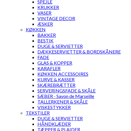
SPEJLE
KRUKKER
VASER
VINTAGE DECOR
ÆSKER
KØKKEN
BAKKER
BESTIK
DUGE & SERVIETTER
DÆKKESERVIETTER & BORDSKÅNERE
FADE
GLAS & KOPPER
KARAFLER
KØKKEN ACCESSOIRES
KURVE & KASSER
SKÆREBRÆTTER
SERVERINGSFADE & SKÅLE
SÆBER - Savon de Marseille
TALLERKENER & SKÅLE
VISKESTYKKER
TEKSTILER
DUGE & SERVIETTER
HÅNDKLÆDER
TÆPPER & PLAIDER