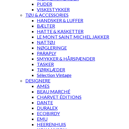
PUDER
VISKESTYKKER
TØJ & ACCESSORIES
HANDSKER & LUFFER
BÆLTER
HATTE & KASKETTER
LE MONT SAINT MICHEL JAKKER
NATTØJ
NØGLERINGE
PARAPLY
SMYKKER & HÅRSPÆNDER
TASKER
TØRKLÆDER
Sélection Vintage
DESIGNERE
AMES
BEAU MARCHÉ
CHARVET ÉDITIONS
DANTE
DURALEX
ECOBIRDY
EMU
HEERENHUIS