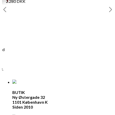
2.280
DKK
ood
ge
96
BUTIK
Ny Østergade 32
1101 København K
Siden 2010