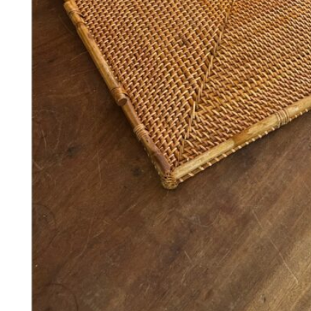
288
DKK
Tilføj til kurv
18
Se kurv
Kasse