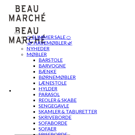
Skip
to
content
🍊 SUMMER SALE 🍊
·🌿 HAVEMØBLER 🌿
NYHEDER
MØBLER
BARSTOLE
BARVOGNE
BÆNKE
BØRNEMØBLER
LÆNESTOLE
HYLDER
PARASOL
REOLER & SKABE
SENGEGAVLE
SKAMLER & TABURETTER
SKRIVEBORDE
SOFABORDE
SOFAER
SPISEBORDE