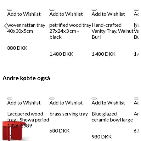
Add to Wishlist
Add to Wishlist
Add to Wishlist
Add
e
woven rattan tray
petrified wood tray
Hand-crafted
Ha
40x30x5cm
27x24x3 cm -
Vanity Tray, Walnut
Van
black
Burl
Bur
880
DKK
1.480
DKK
1.480
DKK
1.
Andre købte også
Add to Wishlist
Add to Wishlist
Add to Wishlist
Add
Lacquered wood
brass serving tray
Blue glazed
Arm
tray - Showa period
ceramic bowl large
1926-1989
680
DKK
6.
980
DKK