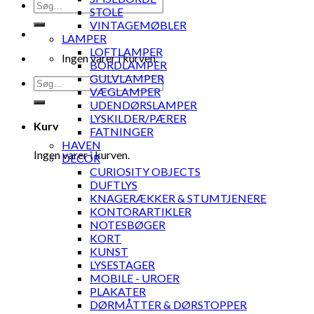
Søg
STOLE
efter:
VINTAGEMØBLER
LAMPER
LOFTLAMPER
Ingen varer i kurven.
BORDLAMPER
GULVLAMPER
Søg
VÆGLAMPER
efter:
UDENDØRSLAMPER
LYSKILDER/PÆRER
Kurv
FATNINGER
HAVEN
Ingen varer i kurven.
DECOR
CURIOSITY OBJECTS
DUFTLYS
KNAGERÆKKER & STUMTJENERE
KONTORARTIKLER
NOTESBØGER
KORT
KUNST
LYSESTAGER
MOBILE - UROER
PLAKATER
DØRMÅTTER & DØRSTOPPER