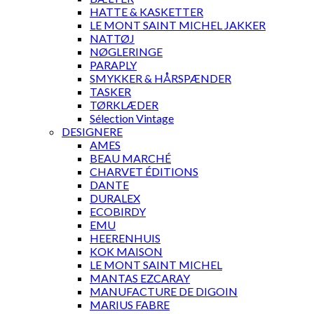
HATTE & KASKETTER
LE MONT SAINT MICHEL JAKKER
NATTØJ
NØGLERINGE
PARAPLY
SMYKKER & HÅRSPÆNDER
TASKER
TØRKLÆDER
Sélection Vintage
DESIGNERE
AMES
BEAU MARCHÉ
CHARVET ÉDITIONS
DANTE
DURALEX
ECOBIRDY
EMU
HEERENHUIS
KOK MAISON
LE MONT SAINT MICHEL
MANTAS EZCARAY
MANUFACTURE DE DIGOIN
MARIUS FABRE