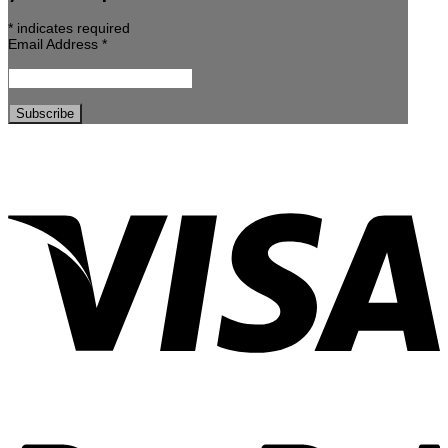
*
indicates required
Email Address
*