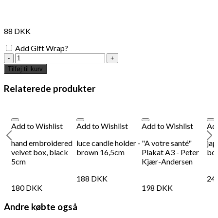
interesse?
88
DKK
Add to Wishlist
Add
Add Gift Wrap?
Retro
Silk eye mask
Bra
Mini
Tilføj til kurv
Tool
Box
Relaterede produkter
198
DKK
Tilføj til kurv
38
antal
Se kurv
Kasse
Add to Wishlist
Add to Wishlist
Add to Wishlist
Add
hand embroidered
luce candle holder -
"A votre santé"
jap
velvet box, black
brown 16,5cm
Plakat A3 - Peter
bo
5cm
Kjær-Andersen
188
DKK
24
180
DKK
198
DKK
Andre købte også