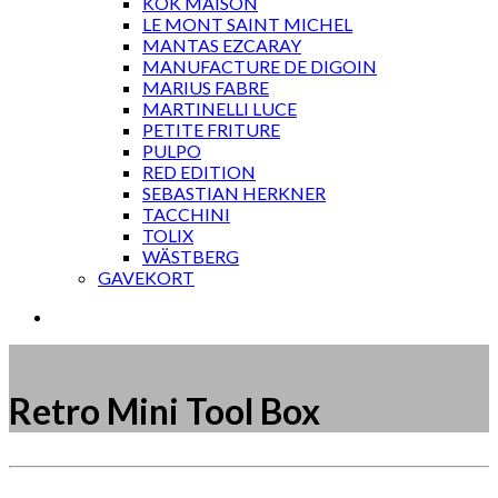
KOK MAISON
LE MONT SAINT MICHEL
MANTAS EZCARAY
MANUFACTURE DE DIGOIN
MARIUS FABRE
MARTINELLI LUCE
PETITE FRITURE
PULPO
RED EDITION
SEBASTIAN HERKNER
TACCHINI
TOLIX
WÄSTBERG
GAVEKORT
Retro Mini Tool Box
Måske kunne nogle af disse produkter have din