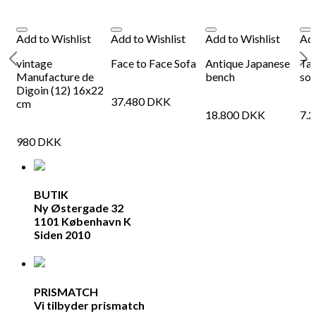
Add to Wishlist
Add to Wishlist
Add to Wishlist
Add
d
vintage
Face to Face Sofa
Antique Japanese
Tac
Manufacture de
bench
sof
Digoin (12) 16x22
37.480
DKK
cm
18.800
DKK
7.
980
DKK
BUTIK
Ny Østergade 32
1101 København K
Siden 2010
PRISMATCH
Vi tilbyder prismatch