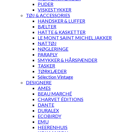
PUDER
VISKESTYKKER
TØJ & ACCESSORIES
HANDSKER & LUFFER
BÆLTER
HATTE & KASKETTER
LE MONT SAINT MICHEL JAKKER
NATTØJ
NØGLERINGE
PARAPLY
SMYKKER & HÅRSPÆNDER
TASKER
TØRKLÆDER
Sélection Vintage
DESIGNERE
AMES
BEAU MARCHÉ
CHARVET ÉDITIONS
DANTE
DURALEX
ECOBIRDY
EMU
HEERENHUIS