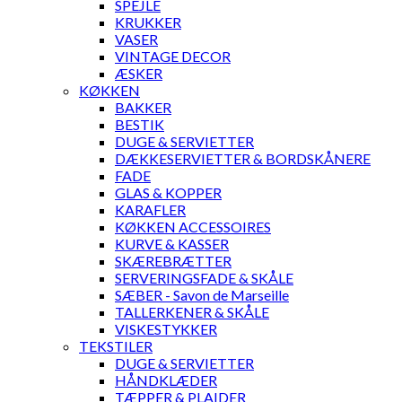
SPEJLE
KRUKKER
VASER
VINTAGE DECOR
ÆSKER
KØKKEN
BAKKER
BESTIK
DUGE & SERVIETTER
DÆKKESERVIETTER & BORDSKÅNERE
FADE
GLAS & KOPPER
KARAFLER
KØKKEN ACCESSOIRES
KURVE & KASSER
SKÆREBRÆTTER
SERVERINGSFADE & SKÅLE
SÆBER - Savon de Marseille
TALLERKENER & SKÅLE
VISKESTYKKER
TEKSTILER
DUGE & SERVIETTER
HÅNDKLÆDER
TÆPPER & PLAIDER