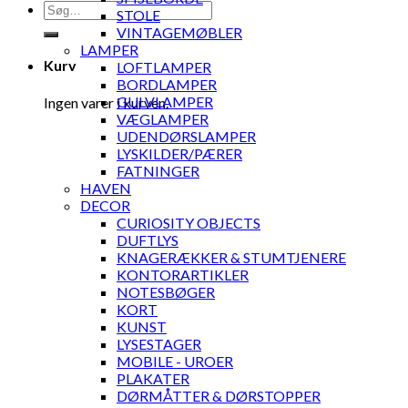
Søg
STOLE
efter:
VINTAGEMØBLER
LAMPER
Kurv
LOFTLAMPER
BORDLAMPER
GULVLAMPER
Ingen varer i kurven.
VÆGLAMPER
UDENDØRSLAMPER
LYSKILDER/PÆRER
FATNINGER
HAVEN
DECOR
CURIOSITY OBJECTS
DUFTLYS
KNAGERÆKKER & STUMTJENERE
KONTORARTIKLER
NOTESBØGER
KORT
KUNST
LYSESTAGER
MOBILE - UROER
PLAKATER
DØRMÅTTER & DØRSTOPPER