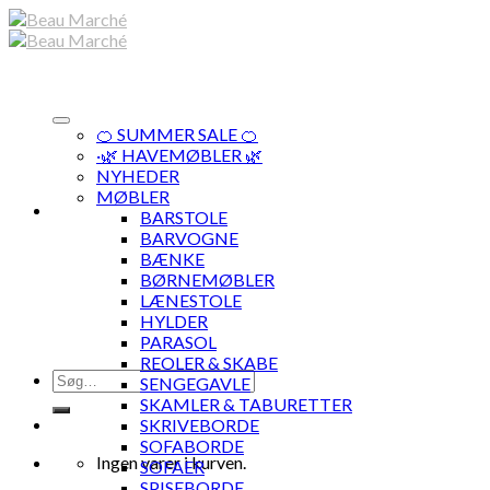
Skip
to
content
🍊 SUMMER SALE 🍊
·🌿 HAVEMØBLER 🌿
NYHEDER
MØBLER
BARSTOLE
BARVOGNE
BÆNKE
BØRNEMØBLER
LÆNESTOLE
HYLDER
PARASOL
REOLER & SKABE
Søg
SENGEGAVLE
efter:
SKAMLER & TABURETTER
SKRIVEBORDE
SOFABORDE
Ingen varer i kurven.
SOFAER
SPISEBORDE