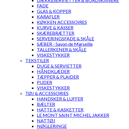
DÆKKESERVIETTER & BORDSKÅNERE
FADE
GLAS & KOPPER
KARAFLER
KØKKEN ACCESSOIRES
KURVE & KASSER
SKÆREBRÆTTER
SERVERINGSFADE & SKÅLE
SÆBER - Savon de Marseille
TALLERKENER & SKÅLE
VISKESTYKKER
TEKSTILER
DUGE & SERVIETTER
HÅNDKLÆDER
TÆPPER & PLAIDER
PUDER
VISKESTYKKER
TØJ & ACCESSORIES
HANDSKER & LUFFER
BÆLTER
HATTE & KASKETTER
LE MONT SAINT MICHEL JAKKER
NATTØJ
NØGLERINGE