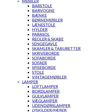
MØBLER
BARSTOLE
BARVOGNE
BÆNKE
BØRNEMØBLER
LÆNESTOLE
HYLDER
PARASOL
REOLER & SKABE
SENGEGAVLE
SKAMLER & TABURETTER
SKRIVEBORDE
SOFABORDE
SOFAER
SPISEBORDE
STOLE
VINTAGEMØBLER
LAMPER
LOFTLAMPER
BORDLAMPER
GULVLAMPER
VÆGLAMPER
UDENDØRSLAMPER
LYSKILDER/PÆRER