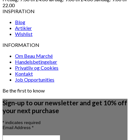
22.00
INSPIRATION
Blog
Artikler
Wishlist
INFORMATION
Om Beau Marché
Handelsbetingelser
Privatliv og Cookies
Kontakt
Job Opportunities
Be the first to know
Sign-up to our newsletter and get 10% off
your next purchase
*
indicates required
Email Address
*