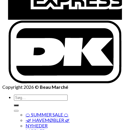
Copyright 2026 ©
Beau Marché
Søg
efter:
🍊 SUMMER SALE 🍊
·🌿 HAVEMØBLER 🌿
NYHEDER