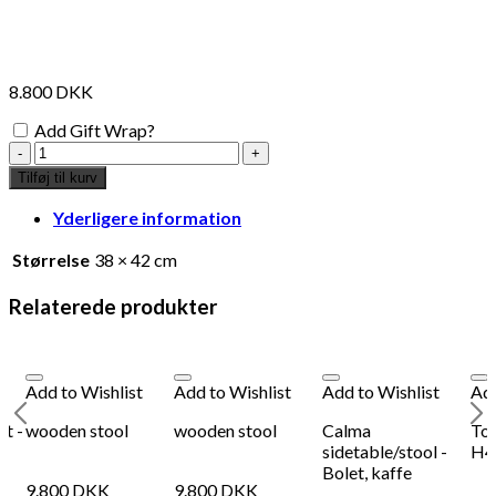
interesse?
8.800
DKK
Add to Wishlist
Add
Add Gift Wrap?
Gift Wrapping
Kr
Persisk
håndvævet
Tilføj til kurv
puf
0
DKK
Tilføj til kurv
28
antal
Yderligere information
Se kurv
Kasse
Størrelse
38 × 42 cm
Relaterede produkter
Add to Wishlist
Add to Wishlist
Add to Wishlist
Add
t -
wooden stool
wooden stool
Calma
Tol
sidetable/stool -
H4
Bolet, kaffe
9.800
DKK
9.800
DKK