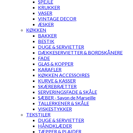
SPEJLE
KRUKKER
VASER
VINTAGE DECOR
ÆSKER
KØKKEN
BAKKER
BESTIK
DUGE & SERVIETTER
DÆKKESERVIETTER & BORDSKÅNERE
FADE
GLAS & KOPPER
KARAFLER
KØKKEN ACCESSOIRES
KURVE & KASSER
SKÆREBRÆTTER
SERVERINGSFADE & SKÅLE
SÆBER - Savon de Marseille
TALLERKENER & SKÅLE
VISKESTYKKER
TEKSTILER
DUGE & SERVIETTER
HÅNDKLÆDER
TÆPPER & PLAIDER