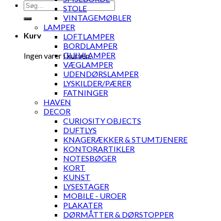
Søg
STOLE
efter:
VINTAGEMØBLER
LAMPER
Kurv
LOFTLAMPER
BORDLAMPER
GULVLAMPER
Ingen varer i kurven.
VÆGLAMPER
UDENDØRSLAMPER
LYSKILDER/PÆRER
FATNINGER
HAVEN
DECOR
CURIOSITY OBJECTS
DUFTLYS
KNAGERÆKKER & STUMTJENERE
KONTORARTIKLER
NOTESBØGER
KORT
KUNST
LYSESTAGER
MOBILE - UROER
PLAKATER
DØRMÅTTER & DØRSTOPPER