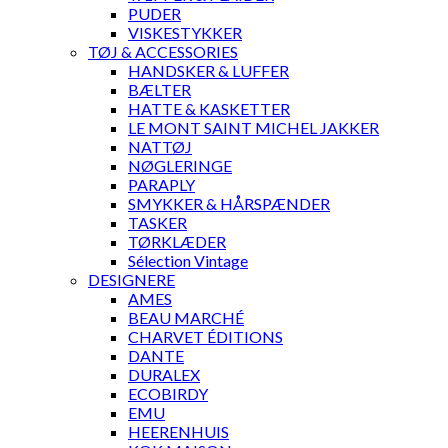
PUDER
VISKESTYKKER
TØJ & ACCESSORIES
HANDSKER & LUFFER
BÆLTER
HATTE & KASKETTER
LE MONT SAINT MICHEL JAKKER
NATTØJ
NØGLERINGE
PARAPLY
SMYKKER & HÅRSPÆNDER
TASKER
TØRKLÆDER
Sélection Vintage
DESIGNERE
AMES
BEAU MARCHÉ
CHARVET ÉDITIONS
DANTE
DURALEX
ECOBIRDY
EMU
HEERENHUIS