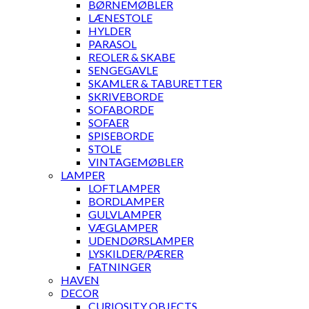
BØRNEMØBLER
LÆNESTOLE
HYLDER
PARASOL
REOLER & SKABE
SENGEGAVLE
SKAMLER & TABURETTER
SKRIVEBORDE
SOFABORDE
SOFAER
SPISEBORDE
STOLE
VINTAGEMØBLER
LAMPER
LOFTLAMPER
BORDLAMPER
GULVLAMPER
VÆGLAMPER
UDENDØRSLAMPER
LYSKILDER/PÆRER
FATNINGER
HAVEN
DECOR
CURIOSITY OBJECTS