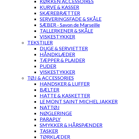
KØKKEN ACCESSOIRES
KURVE & KASSER
SKÆREBRÆTTER
SERVERINGSFADE & SKÅLE
SÆBER - Savon de Marseille
TALLERKENER & SKÅLE
VISKESTYKKER
TEKSTILER
DUGE & SERVIETTER
HÅNDKLÆDER
TÆPPER & PLAIDER
PUDER
VISKESTYKKER
TØJ & ACCESSORIES
HANDSKER & LUFFER
BÆLTER
HATTE & KASKETTER
LE MONT SAINT MICHEL JAKKER
NATTØJ
NØGLERINGE
PARAPLY
SMYKKER & HÅRSPÆNDER
TASKER
TØRKLÆDER