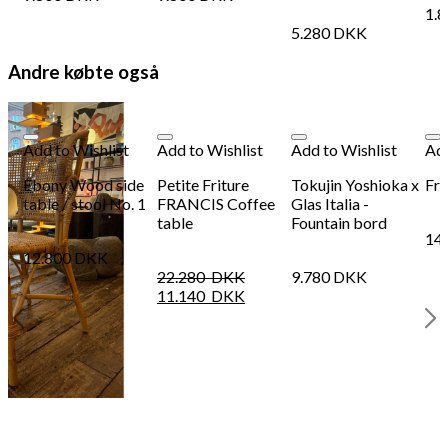
1.
5.280
DKK
Andre købte også
Add to Wishlist
Add to Wishlist
Add to Wishlist
Add
Ebony Wood side
Petite Friture
Tokujin Yoshioka x
Fra
table / stool No. 1
FRANCIS Coffee
Glas Italia -
table
Fountain bord
14
12.800
DKK
22.280
DKK
9.780
DKK
11.140
DKK