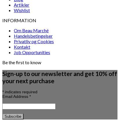
Artikler
Wishlist
INFORMATION
Om Beau Marché
Handelsbetingelser
Privatliv og Cookies
Kontakt
Job Opportunities
Be the first to know
Sign-up to our newsletter and get 10% off
your next purchase
*
indicates required
Email Address
*