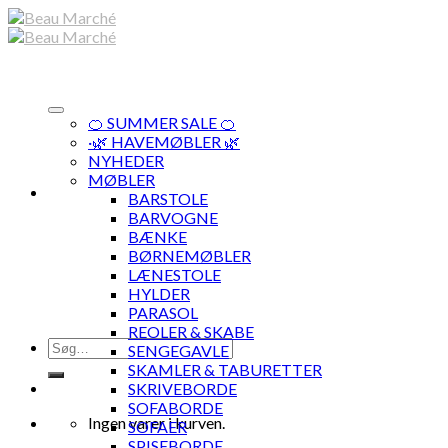
Skip
to
content
🍊 SUMMER SALE 🍊
·🌿 HAVEMØBLER 🌿
NYHEDER
MØBLER
BARSTOLE
BARVOGNE
BÆNKE
BØRNEMØBLER
LÆNESTOLE
HYLDER
PARASOL
REOLER & SKABE
Søg
SENGEGAVLE
efter:
SKAMLER & TABURETTER
SKRIVEBORDE
SOFABORDE
Ingen varer i kurven.
SOFAER
SPISEBORDE