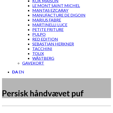
KOK MAISON
LE MONT SAINT MICHEL
MANTAS EZCARAY
MANUFACTURE DE DIGOIN
MARIUS FABRE
MARTINELLI LUCE
PETITE FRITURE
PULPO
RED EDITION
SEBASTIAN HERKNER
TACCHINI
TOLIX
WÄSTBERG
GAVEKORT
DA
EN
Persisk håndvævet puf
Måske kunne nogle af disse produkter have din