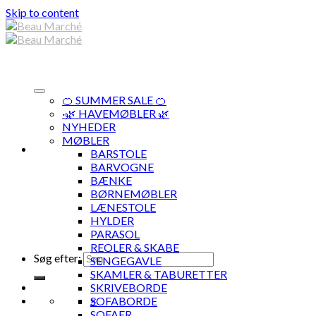
Skip to content
🍊 SUMMER SALE 🍊
·🌿 HAVEMØBLER 🌿
NYHEDER
MØBLER
BARSTOLE
BARVOGNE
BÆNKE
BØRNEMØBLER
LÆNESTOLE
HYLDER
PARASOL
REOLER & SKABE
Søg efter:
SENGEGAVLE
SKAMLER & TABURETTER
SKRIVEBORDE
×
SOFABORDE
SOFAER