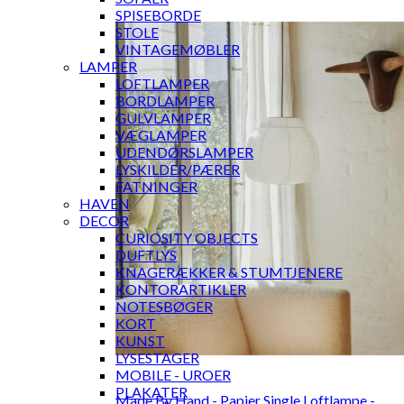
SPISEBORDE
STOLE
VINTAGEMØBLER
LAMPER
LOFTLAMPER
BORDLAMPER
GULVLAMPER
VÆGLAMPER
UDENDØRSLAMPER
LYSKILDER/PÆRER
FATNINGER
HAVEN
DECOR
CURIOSITY OBJECTS
DUFTLYS
KNAGERÆKKER & STUMTJENERE
KONTORARTIKLER
NOTESBØGER
KORT
KUNST
LYSESTAGER
MOBILE - UROER
PLAKATER
Made By Hand - Papier Single Loftlampe -