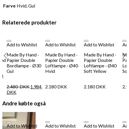
Farve
Hvid, Gul
Relaterede produkter
Add to Wishlist
Add to Wishlist
Add to Wishlist
Add
-
Made By Hand -
Made By Hand -
Made By Hand -
Ma
ped
Papier Double
Papier Double
Papier Double
Pap
Bordlampe - Ø30
Loftlampe - Ø40
Loftlampe - Ø40
Lof
Gul
Hvid
Soft Yellow
Sof
20
2.480
DKK
1.984
2.180
DKK
2.180
DKK
2.
DKK
Andre købte også
Add to Wishlist
Add to Wishlist
Add to Wishlist
Add