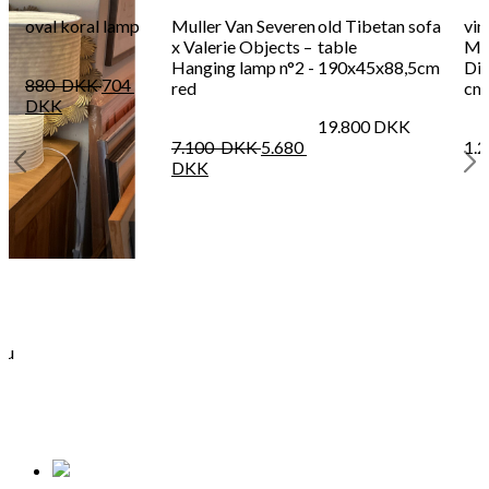
oval koral lamp
Muller Van Severen
old Tibetan sofa
vin
x Valerie Objects –
table
Ma
Hanging lamp n°2 -
190x45x88,5cm
Dig
880
DKK
704
red
cm
DKK
19.800
DKK
7.100
DKK
5.680
1.
DKK
au