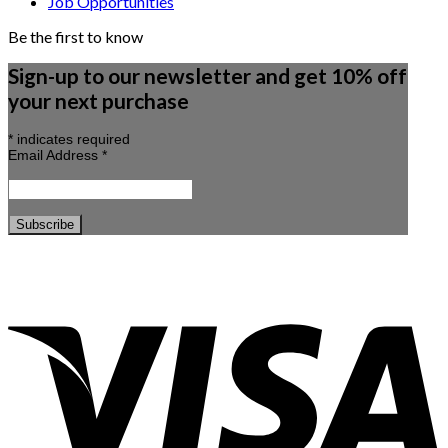
Job Opportunities
Be the first to know
Sign-up to our newsletter and get 10% off
your next purchase
*
indicates required
Email Address
*