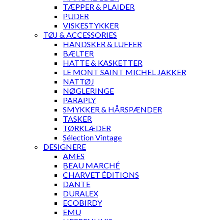
TÆPPER & PLAIDER
PUDER
VISKESTYKKER
TØJ & ACCESSORIES
HANDSKER & LUFFER
BÆLTER
HATTE & KASKETTER
LE MONT SAINT MICHEL JAKKER
NATTØJ
NØGLERINGE
PARAPLY
SMYKKER & HÅRSPÆNDER
TASKER
TØRKLÆDER
Sélection Vintage
DESIGNERE
AMES
BEAU MARCHÉ
CHARVET ÉDITIONS
DANTE
DURALEX
ECOBIRDY
EMU