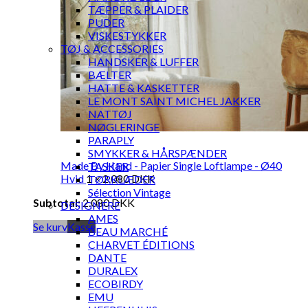
TÆPPER & PLAIDER
PUDER
VISKESTYKKER
TØJ & ACCESSORIES
HANDSKER & LUFFER
BÆLTER
HATTE & KASKETTER
LE MONT SAINT MICHEL JAKKER
NATTØJ
NØGLERINGE
PARAPLY
SMYKKER & HÅRSPÆNDER
Made By Hand - Papier Single Loftlampe - Ø40
TASKER
Hvid
1 ×
2.080
DKK
TØRKLÆDER
Sélection Vintage
Subtotal:
2.080
DKK
DESIGNERE
AMES
Se kurv
Kasse
BEAU MARCHÉ
CHARVET ÉDITIONS
DANTE
DURALEX
ECOBIRDY
EMU