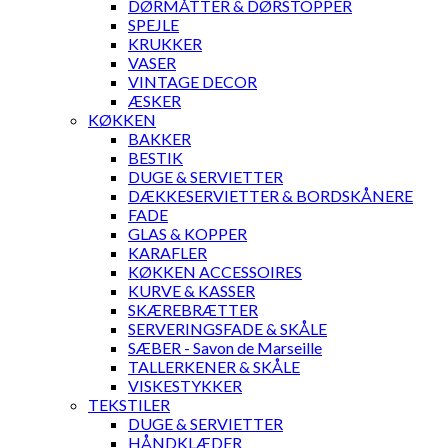
DØRMÅTTER & DØRSTOPPER
SPEJLE
KRUKKER
VASER
VINTAGE DECOR
ÆSKER
KØKKEN
BAKKER
BESTIK
DUGE & SERVIETTER
DÆKKESERVIETTER & BORDSKÅNERE
FADE
GLAS & KOPPER
KARAFLER
KØKKEN ACCESSOIRES
KURVE & KASSER
SKÆREBRÆTTER
SERVERINGSFADE & SKÅLE
SÆBER - Savon de Marseille
TALLERKENER & SKÅLE
VISKESTYKKER
TEKSTILER
DUGE & SERVIETTER
HÅNDKLÆDER